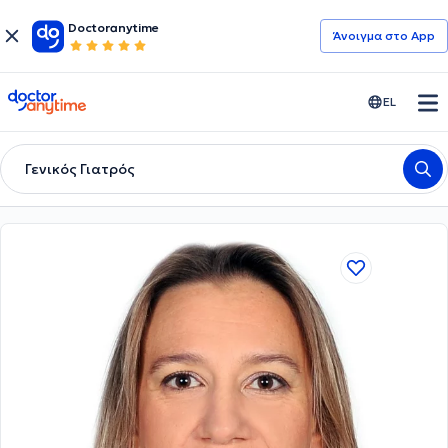
Doctoranytime
Άνοιγμα στο App
doctoranytime
EL
Γενικός Γιατρός