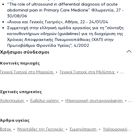
“The role of ultrasound in differential diagnosis of acute
abdominal pain in Primary Care Medicine” Φλωρεντία, 27 -
30/08/06
«Άνοια και Γενικός Γιατρός», Αθήνα, 22 - 24/01/04
Συμμετοχή στην ελληνική ομάδα εργασίας για τη ''σύνταξη
κατευθυντήριων οδηγιών (guidelines) για τη διαχείριση της
Χρόνιας Αποφρακτικής Πνευμονοπάθειας (ΧΑΠ) στην
Πρωτοβάθμια Φροντίδα Υγείας'', 4/2002
Χρήσιμοι σύνδεσμοι
Κοντινές περιοχές
Γενικοί Γιατροί στο Μαρούσι
Γενικοί Γιατροί στα Μελίσσια
Γενικοί Γιατροί στην Πεύκη
Γενικοί Γιατροί στο Χαλάνδρι
Γενικοί
Γιατροί στην Αγία Παρασκευή
Γενικοί Γιατροί στις Αχαρνές
Σχετικές υπηρεσίες
Γενικοί Γιατροί στον Γέρακα
Γενικοί Γιατροί στο Νέο Ψυχικό
Χοληστερίνη
Εμβόλιο γρίπης
Ηλεκτρονική συνταγογράφηση
Γενικοί Γιατροί στους Θρακομακεδόνες
Γενικοί Γιατροί στον
DNA test
Strep test
Τεστ γρίπης
Ιατρικές βεβαιώσεις
Χολαργό
Γενικοί Γιατροί στην Αθήνα
Γενικοί Γιατροί στον Άγιο
Πιστοποιητικά υγείας για εργασία
Νταντάδες της Γειτονιάς
Ελευθέριο
Γενικοί Γιατροί στο Ίλιον
Γενικοί Γιατροί στα Ιλίσια
Άρθρα υγείας
Δίπλωμα Οδήγησης
Κάρτα υγείας αθλητή
Φεριτίνη
Γενικοί Γιατροί στα Εξάρχεια
Γενικοί Γιατροί στο Περιστέρι
Botox
Νταντάδες της Γειτονιάς
Εμμηνόπαυση
Υαλουρονικό
Βελονισμός
HIV-AIDS
Διαβήτης
Διακοπή Καπνίσματος