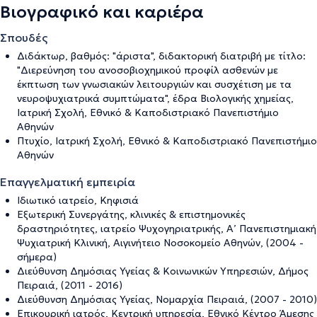
Βιογραφικό και καριέρα
Σπουδές
Διδάκτωρ, βαθμός: "άριστα", διδακτορική διατριβή με τίτλο:
"Διερεύνηση του ανοσοβιοχημικού προφίλ ασθενών με
έκπτωση των γνωσιακών λειτουργιών και συσχέτιση με τα
νευροψυχιατρικά συμπτώματα", έδρα Βιολογικής χημείας,
Ιατρική Σχολή, Εθνικό & Καποδιστριακό Πανεπιστήμιο
Αθηνών
Πτυχίο, Ιατρική Σχολή, Εθνικό & Καποδιστριακό Πανεπιστήμιο
Αθηνών
Επαγγελματική εμπειρία
Ιδιωτικό ιατρείο, Κηφισιά
Εξωτερική Συνεργάτης, κλινικές & επιστημονικές
δραστηριότητες, ιατρείο Ψυχογηριατρικής, Α’ Πανεπιστημιακή
Ψυχιατρική Κλινική, Αιγινήτειο Νοσοκομείο Αθηνών, (2004 -
σήμερα)
Διεύθυνση Δημόσιας Υγείας & Κοινωνικών Υπηρεσιών, Δήμος
Πειραιά, (2011 - 2016)
Διεύθυνση Δημόσιας Υγείας, Νομαρχία Πειραιά, (2007 - 2010)
Επικουρική ιατρός, Κεντρική υπηρεσία, Εθνικό Κέντρο Άμεσης