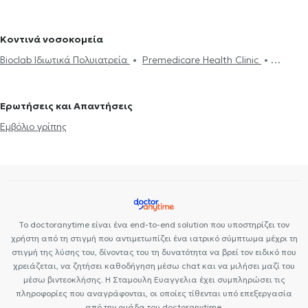
Γενικοί Γιατροί στο Κολωνάκι
Γενικοί Γιατροί στον Νέο Κόσμο
Οξύ - Fillers
Δίαιτα και διατροφή
Διαβήτης
HIV-AIDS
Ευερέθιστο έντερο
Ιλαρά
Ίωση Γρίπη Κρυολόγημα
Γενικοί Γιατροί στη Δάφνη
Γενικοί Γιατροί στη Νέα Σμύρνη
Χοληστερίνη
Ίωση Γρίπη Κρυολόγημα
Εμβόλιο γρίπης
Ιλαρά
Προσωπικός Γιατρός
Κοντινά νοσοκομεία
Ψωρίαση
Bioclab Ιδιωτικά Πολυιατρεία
Premedicare Health Clinic
Premedicare health clinic
Ιάζω
Center NT-CardioMetabolics
Ερωτήσεις και Απαντήσεις
Εμβόλιο γρίπης
Το doctoranytime είναι ένα end-to-end solution που υποστηρίζει τον
χρήστη από τη στιγμή που αντιμετωπίζει ένα ιατρικό σύμπτωμα μέχρι τη
στιγμή της λύσης του, δίνοντας του τη δυνατότητα να βρεί τον ειδικό που
χρειάζεται, να ζητήσει καθοδήγηση μέσω chat και να μιλήσει μαζί του
μέσω βιντεοκλήσης. Η Σταμουλη Ευαγγελια έχει συμπληρώσει τις
πληροφορίες που αναγράφονται, οι οποίες τίθενται υπό επεξεργασία
από την ομάδα του doctoranytime.