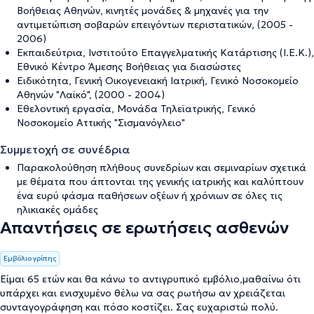
Βοήθειας Αθηνών, κινητές μονάδες & μηχανές για την
αντιμετώπιση σοβαρών επειγόντων περιστατικών, (2005 -
2006)
Εκπαιδεύτρια, Ινστιτούτο Επαγγελματικής Κατάρτισης (Ι.Ε.Κ.),
Εθνικό Κέντρο Άμεσης Βοήθειας για διασώστες
Ειδικότητα, Γενική Οικογενειακή Ιατρική, Γενικό Νοσοκομείο
Αθηνών "Λαϊκό", (2000 - 2004)
Εθελοντική εργασία, Μονάδα Τηλεϊατρικής, Γενικό
Νοσοκομείο Αττικής "Σισμανόγλειο"
Συμμετοχή σε συνέδρια
Παρακολούθηση πλήθους συνεδρίων και σεμιναρίων σχετικά
με θέματα που άπτονται της γενικής ιατρικής και καλύπτουν
ένα ευρύ φάσμα παθήσεων οξέων ή χρόνιων σε όλες τις
ηλικιακές ομάδες
Απαντήσεις σε ερωτήσεις ασθενών
Εμβόλιο γρίπης
Είμαι 65 ετών και θα κάνω το αντιγρυπικό εμβόλιο,μαθαίνω ότι
υπάρχει και ενισχυμένο θέλω να σας ρωτήσω αν χρειάζεται
συνταγογράφηση και πόσο κοστίζει. Σας ευχαριστώ πολύ.