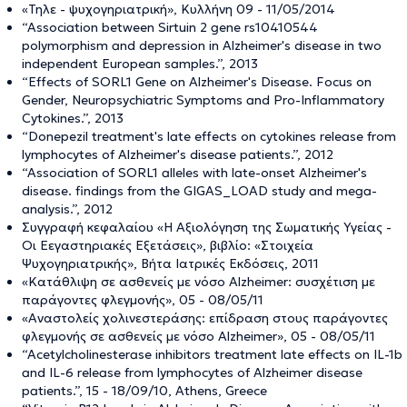
«Τηλε - ψυχογηριατρική», Κυλλήνη 09 - 11/05/2014
“Association between Sirtuin 2 gene rs10410544
polymorphism and depression in Alzheimer's disease in two
independent European samples.”, 2013
“Effects of SORL1 Gene on Alzheimer's Disease. Focus on
Gender, Neuropsychiatric Symptoms and Pro-Inflammatory
Cytokines.”, 2013
“Donepezil treatment's late effects on cytokines release from
lymphocytes of Alzheimer's disease patients.”, 2012
“Association of SORL1 alleles with late-onset Alzheimer's
disease. findings from the GIGAS_LOAD study and mega-
analysis.”, 2012
Συγγραφή κεφαλαίου «Η Αξιολόγηση της Σωματικής Υγείας -
Οι Εεγαστηριακές Εξετάσεις», βιβλίο: «Στοιχεία
Ψυχογηριατρικής», Βήτα Ιατρικές Εκδόσεις, 2011
«Κατάθλιψη σε ασθενείς με νόσο Alzheimer: συσχέτιση με
παράγοντες φλεγμονής», 05 - 08/05/11
«Αναστολείς χολινεστεράσης: επίδραση στους παράγοντες
φλεγμονής σε ασθενείς με νόσο Alzheimer», 05 - 08/05/11
“Acetylcholinesterase inhibitors treatment late effects on IL-1b
and IL-6 release from lymphocytes of Alzheimer disease
patients.”, 15 - 18/09/10, Athens, Greece