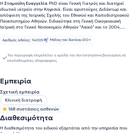
Η
Σταμούλη Ευαγγελία
PhD είναι Γενική Γιατρός και διατηρεί
ιδιωτικό ιατρείο στην Κηφισιά. Είναι αριστούχος Διδάκτωρ και
απόφοιτη της Ιατρικής Σχολής του Εθνικού και Καποδιστριακού
Πανεπιστημίου Αθηνών. Ειδικεύτηκε στη Γενική Οικογενειακή
Ιατρική στο Γενικό Νοσοκομείο Αθηνών "Λαϊκό" και το 2004,
έπειτα από εξετάσεις, απέκτησε τον τίτλο ειδικότητας στη Γενική
Ιατρική. Έχει αποκτήσει πολύτιμη εργασιακή εμπειρία, καθώς
Μέλος του δικτύου DO+
Αριθμός αδείας: 14005
εργάστηκε επί σειρά ετών στη Διεύθυνση Δημόσιας Υγείας και
Κοινωνικών Υπηρεσιών στο Δήμο Πειραιά και τη Νομαρχία
Την περιγραφή επιμελείται η ομάδα του doctoranytime βασισμένη σε
Αθηνών και διετέλεσε επικουρική ιατρός στο Εθνικό Κέντρο
επαληθευμένες πληροφορίες.
Άμεσης Βοήθειας Αθηνών. Σήμερα αποτελεί Εξωτερική
Συνεργάτης σε κλινικές και επιστημονικές δραστηριότητες του
ιατρείου Ψυχογηριατρικής στην Α’ Πανεπιστημιακή Ψυχιατρική
Εμπειρία
Κλινική του Αιγινήτειου Νοσοκομείου Αθηνών. Τέλος, έχει
συμμετάσχει στην εκπόνηση εργασιών και μελετών σχετικών
Σχετική εμπειρία
κυρίως με τη γηριατρική και την ψυχογηριατρική, ενώ φροντίζει να
παρακολουθεί συνέδρια και σεμινάρια σχετικά με θέματα που
Κλινική διατροφή
άπτονται της γενικής ιατρικής και καλύπτουν ένα ευρύ φάσμα
168 συστάσεις ασθενών
παθήσεων οξέων ή χρόνιων σε όλες τις ηλικιακές ομάδες.
Διαθεσιμότητα
Η διαθεσιμότητα του ειδικού εξαρτάται από την υπηρεσία που