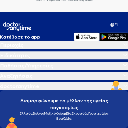
EL
Κατέβασε το app
Περιοχές
Ειδικότητες
Παθήσεις/Υπηρεσίες
Αναζητήσεις
doctoranytime
Διαμορφώνουμε το μέλλον της υγείας
παγκοσμίως
Ελλάδα
Βέλγιο
Μεξικό
Κολομβία
Εκουαδόρ
Γουατεμάλα
Βραζιλία