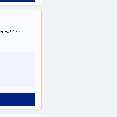
οφος, Πλατεία