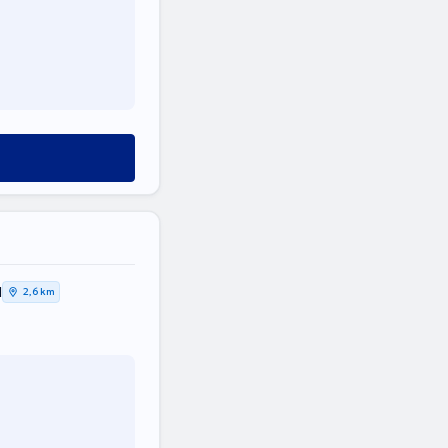
Η
2,6 km