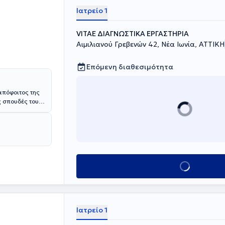
Ιατρείο 1
VITAE ΔΙΑΓΝΩΣΤΙΚΑ ΕΡΓΑΣΤΗΡΙΑ
Αιμιλιανού Γρεβενών 42, Νέα Ιωνία, ΑΤΤΙΚΗ
Επόμενη διαθεσιμότητα
απόφοιτος της
 σπουδές του
 Παθολογία.
ατιωτικού
 στη Γ'
 Σήμερα, είναι
του Παθολογικού
ιδιωτικό του
Κλείσε ραντεβού
Ιατρείο 1