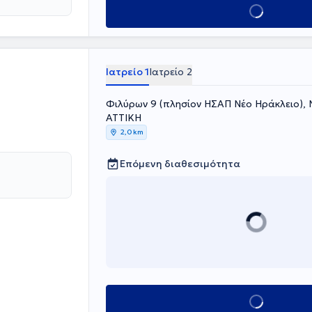
ρα
Κλείσε ραντεβού
ακχαρώδη
ινική
ής του
τα Β’ ΚΑΠΗ
 Αθηνών, της
Ιατρείο 1
Ιατρείο 2
ς, της
γικής
Φιλύρων 9 (πλησίον ΗΣΑΠ Νέο Ηράκλειο), 
ΑΤΤΙΚΗ
2,0 km
Επόμενη διαθεσιμότητα
Κλείσε ραντεβού