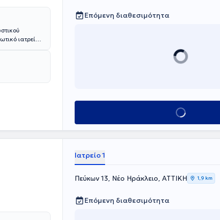
Επόμενη διαθεσιμότητα
ωστικού
ιωτικό ιατρείο
ς του
ερική
νισμό, την
ό κατά
ς, διατέλεσε
ετή εμπειρία
ατρικού
Κλείσε ραντεβού
ονισμού
οποίησης.
Ιατρείο 1
Πεύκων 13, Νέο Ηράκλειο, ΑΤΤΙΚΗ
1,9 km
Επόμενη διαθεσιμότητα