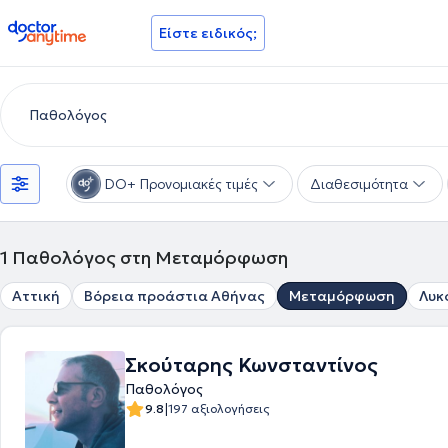
doctoranytime
Είστε ειδικός;
DO+ Προνομιακές τιμές
Διαθεσιμότητα
1
Παθολόγος στη Μεταμόρφωση
Αττική
Βόρεια προάστια Αθήνας
Μεταμόρφωση
Λυκ
Σκούταρης Κωνσταντίνος
Παθολόγος
|
9.8
197 αξιολογήσεις