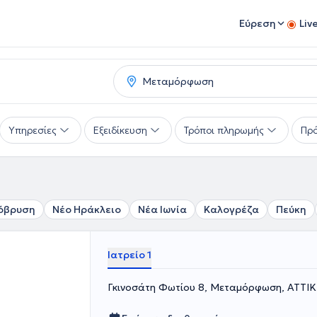
Εύρεση
Liv
Υπηρεσίες
Εξειδίκευση
Τρόποι πληρωμής
Πρό
όβρυση
Νέο Ηράκλειο
Νέα Ιωνία
Καλογρέζα
Πεύκη
Ιατρείο 1
Γκινοσάτη Φωτίου 8, Μεταμόρφωση, ΑΤΤΙ