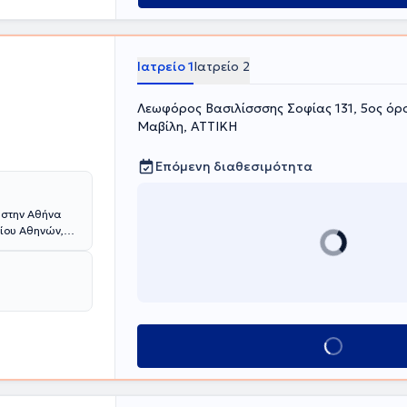
Ιατρείο 1
Ιατρείο 2
Λεωφόρος Βασιλίσσσης Σοφίας 131, 5ος όρ
Μαβίλη, ΑΤΤΙΚΗ
Επόμενη διαθεσιμότητα
 στην Αθήνα
μίου Αθηνών,
στην Κλινική
τρική Σχολή
θολογική -
ατρού είναι η
νει να
ή και άρτια
Κλείσε ραντεβού
ξέλιξη των
άξης, για αυτό
όμενων στα