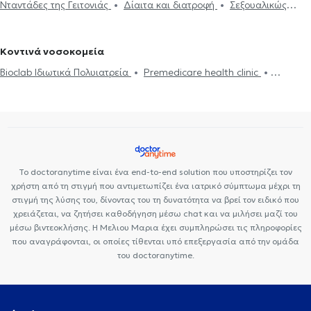
Νταντάδες της Γειτονιάς
Δίαιτα και διατροφή
Σεξουαλικώς
Διαβήτης
Holter πίεσης
Δίπλωμα Οδήγησης
Strep test
στους Αμπελόκηπους
Παθολόγοι στα Μελίσσια
Παθολόγοι στο
μεταδιδόμενα νοσήματα (ΣΜΝ)
Ουρικό οξύ
Διαβήτης
HIV-
Κάρτα υγείας αθλητή
Τεστ γρίπης
Δυσανεξία
Μεταβολικό
Περιστέρι
AIDS
Χοληστερίνη
Ίωση Γρίπη Κρυολόγημα
Εμβόλιο γρίπης
σύνδρομο
Σεξουαλικώς μεταδιδόμενα νοσήματα (ΣΜΝ)
Κοντινά νοσοκομεία
Ιλαρά
Πνευμονία
Bioclab Ιδιωτικά Πολυιατρεία
Premedicare health clinic
Premedicare Health Clinic
Ιάζω
Center NT-CardioMetabolics
Το doctoranytime είναι ένα end-to-end solution που υποστηρίζει τον
χρήστη από τη στιγμή που αντιμετωπίζει ένα ιατρικό σύμπτωμα μέχρι τη
στιγμή της λύσης του, δίνοντας του τη δυνατότητα να βρεί τον ειδικό που
χρειάζεται, να ζητήσει καθοδήγηση μέσω chat και να μιλήσει μαζί του
μέσω βιντεοκλήσης. Η Μελιου Μαρια έχει συμπληρώσει τις πληροφορίες
που αναγράφονται, οι οποίες τίθενται υπό επεξεργασία από την ομάδα
του doctoranytime.