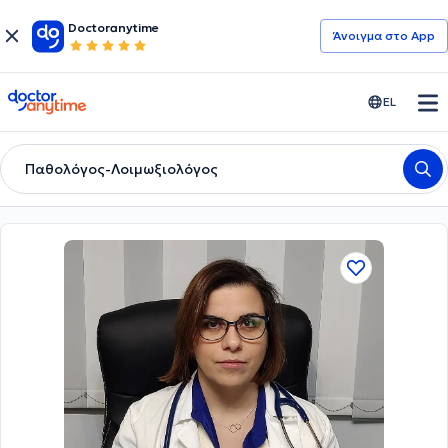
Doctoranytime
Άνοιγμα στο App
doctoranytime
EL
Παθολόγος-Λοιμωξιολόγος