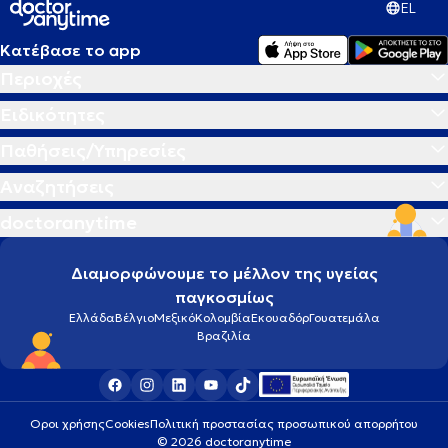
EL
Κατέβασε το app
Περιοχές
Ειδικότητες
Παθήσεις/Υπηρεσίες
Αναζητήσεις
doctoranytime
Διαμορφώνουμε το μέλλον της υγείας
παγκοσμίως
Ελλάδα
Βέλγιο
Μεξικό
Κολομβία
Εκουαδόρ
Γουατεμάλα
Βραζιλία
Οροι χρήσης
Cookies
Πολιτική προστασίας προσωπικού απορρήτου
© 2026 doctoranytime