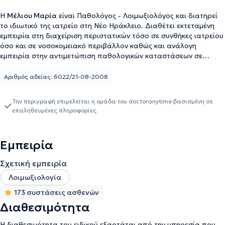
Η
Μέλιου Μαρία
είναι Παθολόγος - Λοιμωξιολόγος και διατηρεί
το ιδιωτικό της ιατρείο στη Νέο Ηράκλειο. Διαθέτει εκτεταμένη
εμπειρία στη διαχείριση περιστατικών τόσο σε συνθήκες ιατρείου
όσο και σε νοσοκομειακό περιβάλλον καθώς και ανάλογη
εμπειρία στην αντιμετώπιση παθολογικών καταστάσεων σε
γυναίκες σε περίοδο κύησης ή λοχείας αλλά και στη διαχείριση
ευάλωτων πληθυσμών. Σπούδασε Ιατρική στην Ιατρική Σχολή
Αριθμός αδείας: 6022/21-08-2008
Αθηνών όπου εισήχθη με υποτροφία από το ΙΚΥ. Εν συνεχεία
ειδικεύθηκε στην Εσωτερική Παθολογία στο ΓΝΝΘΑ ”Η Σωτηρία”
Την περιγραφή επιμελείται η ομάδα του doctoranytime βασισμένη σε
και ακολούθως εξειδικεύθηκε στη Λοιμωξιολογία στο ΓΝΑ
επαληθευμένες πληροφορίες.
“Κοργιαλένειο-Μπενάκειο Ε.Ε.Σ” λαμβάνοντας υποτροφία από
την ΕΕΜΑΑ. Εν συνεχεία εργάστηκε στο ιδιωτικό τομέα σε
ιδιωτικά νοσοκομεία και εν συνεχεία στην ΠΦΥ του ΤΥΠΕΤ.
Εμπειρία
Σχετική εμπειρία
Λοιμωξιολογία
173 συστάσεις ασθενών
Διαθεσιμότητα
Η διαθεσιμότητα του ειδικού εξαρτάται από την υπηρεσία που