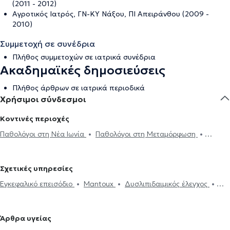
(2011 - 2012)
Αγροτικός Ιατρός, ΓΝ-ΚΥ Νάξου, ΠΙ Απειράνθου (2009 -
2010)
Συμμετοχή σε συνέδρια
Πλήθος συμμετοχών σε ιατρικά συνέδρια
Ακαδημαϊκές δημοσιεύσεις
Πλήθος άρθρων σε ιατρικά περιοδικά
Χρήσιμοι σύνδεσμοι
Κοντινές περιοχές
Παθολόγοι στη Νέα Ιωνία
Παθολόγοι στη Μεταμόρφωση
Παθολόγοι στη Νέα Φιλαδέλφεια
Παθολόγοι στις Αχαρνές
Παθολόγοι στο Γαλάτσι
Παθολόγοι στο Μαρούσι
Παθολόγοι
Σχετικές υπηρεσίες
στην Αθήνα
Παθολόγοι στους Αγίους Αναργύρους
Παθολόγοι
Εγκεφαλικό επεισόδιο
Mantoux
Δυσλιπιδαιμικός έλεγχος
στο Χαλάνδρι
Παθολόγοι στο Ψυχικό
Παθολόγοι στο Νέο
Εμβόλιο γρίπης
Ηλεκτρονική συνταγογράφηση
Χοληστερίνη
Ψυχικό
Παθολόγοι στην Κηφισιά
Παθολόγοι στο Ίλιον
Ιατρικές βεβαιώσεις
Πιστοποιητικά υγείας για εργασία
Παθολόγοι στην Κυψέλη
Παθολόγοι στον Χολαργό
Παθολόγοι
Άρθρα υγείας
Νταντάδες της Γειτονιάς
Υπέρταση
Δίαιτα και διατροφή
στα Βριλήσσια
Παθολόγοι στην Αγία Παρασκευή
Παθολόγοι