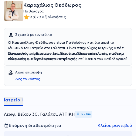
Καραχάλιος Θεόδωρος
Παθολόγος
|
9.9
79 αξιολογήσεις
Σχετικά με τον ειδικό
Ο
Καραχάλιος Θεόδωρος
είναι Παθολόγος και διατηρεί το
ιδιωτικό του ιατρείο στο Γαλάτσι. Είναι πτυχιούχος Ιατρικής από το
Πανεπιστήμιο Ιωαννίνων ενώ έχει διατελέσει επιμελητής επί 3ετια
Είναι μέλος της Εταιρίας Λιπιδίων και Αθηροσκλήρωσης και της
στο Νοσοκομείο "ΥΓΕΙΑ" και Διευθυντής επί 10ετια του Παθολογικού
Ελληνικής Διαβητολογικης Εταιρίας.
Τμήματος της Κλινικής "Cityclinic" .
Απλή επίσκεψη
Δες το κόστος
Ιατρείο 1
Λεωφ. Βεΐκου 30, Γαλάτσι, ΑΤΤΙΚΗ
3,2 km
Επόμενη διαθεσιμότητα
Κλείσε ραντεβού