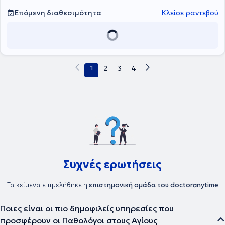
συμμετέχει με εργασίες σε πλήθος συνεδρίων στην Ελλάδα και το
Επόμενη διαθεσιμότητα
Κλείσε ραντεβού
εξωτερικό, στα πλαίσια της συνεχούς κατάρτισης και έχει
αρθρογραφήσει σε περιοδικά γενικού ενδιαφέροντος για θέματα
υγείας. Αξίζει αναφερθεί ότι έχει βραβευθεί από τον Ιατρικό
Σύλλογο Αθηνών, για την εθελοντική συμμετοχή στο Ιατρείο
Κοινωνικής Αποστολής, από την ΕΚΕΠΥ, για την εκπαίδευση και την
εθελοντική συμμετοχή στις Ιατρικές Ομάδες Άμεσης Δράσης για
1
2
3
4
επείγουσες καταστάσεις του Ιατρικού Συλλόγου Αθηνών και έχει
λάβει εύφημος μνεία για την εθελοντική της συμμετοχή στο Ιατρείο
Κοινωνικής Αποστολής. Η κα Γρέκα είναι επιστημονικός συνεργάτης
του Ιατρικού Κέντρου Αθηνών και εθελοντής ιατρός στους Γιατρούς
του Κόσμου. Στα ιατρεία της αντιμετωπίζονται θέματα της
ευρύτερης παθολογίας και δίνονται λύσεις σε περιστατικά
ευαλωτότητας. Επιπλέον, διεκπεραιώνονται επείγοντα και
προγραμματισμένα περιστατικά της ευρύτερης παθολογίας,
προσεγγίζονται θέματα πρόληψης υγείας, με έμφαση στην
θεραπευτική αντιμετώπιση, συνδυαστικά με άσκηση και διατροφή,
Συχνές ερωτήσεις
σε σχέση με τις υπάρχουσες συννοσηρότητες, εξατομικευμένα και
ανά περίπτωση.
Τα κείμενα επιμελήθηκε η
επιστημονική ομάδα του doctoranytime
Ποιες είναι οι πιο δημοφιλείς υπηρεσίες που
προσφέρουν οι Παθολόγοι στους Αγίους