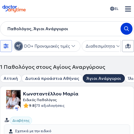
doctoranytime
EL
Παθολόγος, Άγιοι Ανάργυροι
DO+ Προνομιακές τιμές
Διαθεσιμότητα
Υ
1
Παθολόγος στους Αγίους Αναργύρους
Αττική
Δυτικά προάστια Αθήνας
Άγιοι Ανάργυροι
Ίλ
Κωνσταντέλλου Μαρία
Ειδικός Παθολόγος
|
9.8
73 αξιολογήσεις
Διαβήτης
Σχετικά με την ειδικό