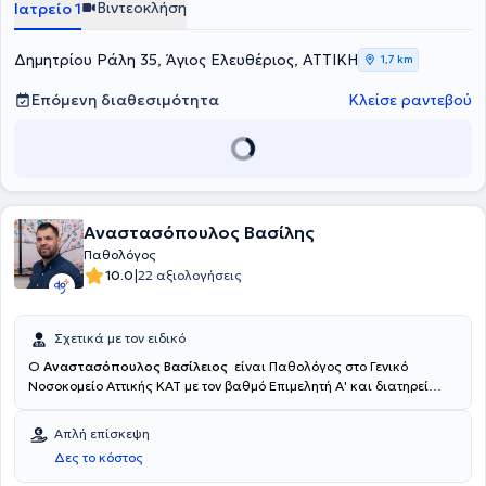
Βιντεοκλήση
Ιατρείο 1
σεμιναρίων σε τομείς όπως Μεταβολισμός, Ενδοκρινολογία,
Διαβητολογία, Αιματολογία, Παιδιατρική, Νευρολογία,
Περιβαλλοντολογική Ιατρική, Ρευματολογία και ΠΦΥ.
Δημητρίου Ράλη 35, Άγιος Ελευθέριος, ΑΤΤΙΚΗ
1,7 km
Επόμενη διαθεσιμότητα
Κλείσε ραντεβού
Αναστασόπουλος Βασίλης
Παθολόγος
|
10.0
22 αξιολογήσεις
Σχετικά με τον ειδικό
Ο
Αναστασόπουλος Βασίλειος
είναι Παθολόγος στο Γενικό
Νοσοκομείο Αττικής ΚΑΤ με τον βαθμό Επιμελητή Α' και διατηρεί
ιδιωτικό ιατρείο στη Νέα Φιλαδέλφεια. Κατέχει πτυχίο Ιατρικής και
ειδικεύτηκε στην Εσωτερική Παθολογία στο Γενικό Νοσοκομείο
Απλή επίσκεψη
Αττικής ΚΑΤ και στο Γενικό Ογκολογικό Νοσοκομείο "Άγιοι
Δες το κόστος
Ανάργυροι", αλλά και στον Σακχαρώδη Διαβήτη στο
Πανεπιστημιακό Γενικό Νοσοκομείο "Αττικόν". Είναι κάτοχος