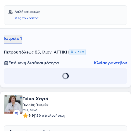
Χημικά Peelings και Fillers Υαλουρονικού Οξέος, με στόχο τη φυσική
ανανέωση και τη βελτίωση της εικόνας του δέρματος.Με
Απλή επίσκεψη
επιστημονική επάρκεια, υπευθυνότητα και ανθρωποκεντρική
Δες το κόστος
προσέγγιση, παρέχει ολοκληρωμένη ιατρική φροντίδα
προσαρμοσμένη στις ανάγκες κάθε ασθενούς, συνδυάζοντας την
πρόληψη, τη θεραπεία και την αισθητική φροντίδα με γνώμονα την
υγεία και την ποιότητα ζωής.
Ιατρείο 1
Πετρουπόλεως 85, Ίλιον, ΑΤΤΙΚΗ
2,7 km
Επόμενη διαθεσιμότητα
Κλείσε ραντεβού
Γκίκα Χαρά
Γενικός Γιατρός
MD, MSc
|
9.9
156 αξιολογήσεις