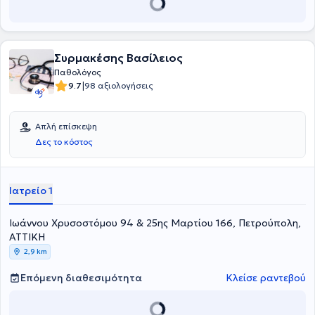
Συρμακέσης Βασίλειος
Παθολόγος
|
9.7
98 αξιολογήσεις
Απλή επίσκεψη
Δες το κόστος
Ιατρείο 1
Ιωάννου Χρυσοστόμου 94 & 25ης Μαρτίου 166, Πετρούπολη,
ΑΤΤΙΚΗ
2,9 km
Επόμενη διαθεσιμότητα
Κλείσε ραντεβού