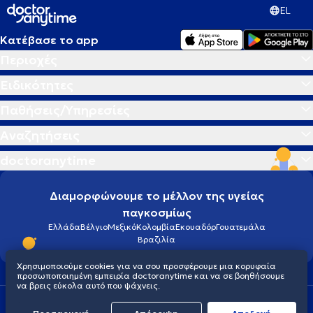
EL
Κατέβασε το app
Περιοχές
Ειδικότητες
Παθήσεις/Υπηρεσίες
Αναζητήσεις
doctoranytime
Διαμορφώνουμε το μέλλον της υγείας
παγκοσμίως
Ελλάδα
Βέλγιο
Μεξικό
Κολομβία
Εκουαδόρ
Γουατεμάλα
Βραζιλία
Χρησιμοποιούμε cookies για να σου προσφέρουμε μια κορυφαία
προσωποποιημένη εμπειρία doctoranytime και να σε βοηθήσουμε
να βρεις εύκολα αυτό που ψάχνεις.
Οροι χρήσης
Cookies
Πολιτική προστασίας προσωπικού απορρήτου