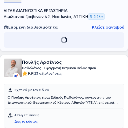
όπου διατηρεί και το ιδιωτικό του ιατρείο.
VITAE ΔΙΑΓΝΩΣΤΙΚΑ ΕΡΓΑΣΤΗΡΙΑ
Αιμιλιανού Γρεβενών 42, Νέα Ιωνία, ΑΤΤΙΚΗ
2,6 km
Επόμενη διαθεσιμότητα
Κλείσε ραντεβού
Πουλής Αρσένιος
Παθολόγος - Εφαρμογή Ιατρικού Βελονισμού
|
9.9
23 αξιολογήσεις
Σχετικά με τον ειδικό
Ο
Πουλής Αρσένιος
είναι Ειδικός Παθολόγος, συνεργάτης του
Διαγνωστικού Θεραπευτικού Κέντρου Αθηνών "ΥΓΕΙΑ", επί σειρά
ετών και διατηρεί ιδιωτικό ιατρείο στην Αλσούπολη της Νέας
Ιωνίας. Είναι απόφοιτος της Ιατρικής Σχολής του Πανεπιστημίου
Απλή επίσκεψη
Ιωαννίνων. Ολοκλήρωσε την ειδικότητά του στην Εσωτερική
Δες το κόστος
Παθολογία και εκπαιδεύτηκε στον Ιατρικό Βελονισμό, τον Κινέζικο