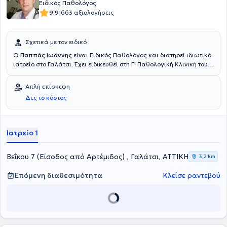
Ειδικός Παθολόγος
|
9.9
663 αξιολογήσεις
Σχετικά με τον ειδικό
Ο
Παππάς Ιωάννης
είναι Ειδικός Παθολόγος και διατηρεί ιδιωτικό
ιατρείο στο Γαλάτσι. Έχει ειδικευθεί στη Γ' Παθολογική Κλινική του
Γενικού Νοσοκομείου Αθηνών "Κοργιαλένειο - Μπενάκειο". Μέχρι
και σήμερα είναι Συνεργάτης ιατρός του Νοσοκομείου Metropolitan
Απλή επίσκεψη
General και Υπεύθυνος ιατρός - Παθολόγος της Μονάδας
Δες το κόστος
Φροντίδας Ηλικιωμένων Ιlisia Care. Τέλος, ο ιατρός συμμετέχει σε
πολυάριθμα συνέδρια και εκπαιδευτικά σεμινάρια, ούτως ώστε να
παραμένει ενήμερος για τις εξελίξεις στο κλάδο του.
Ιατρείο 1
Βεΐκου 7 (Είσοδος από Αρτέμιδος) , Γαλάτσι, ΑΤΤΙΚΗ
3,2 km
Επόμενη διαθεσιμότητα
Κλείσε ραντεβού