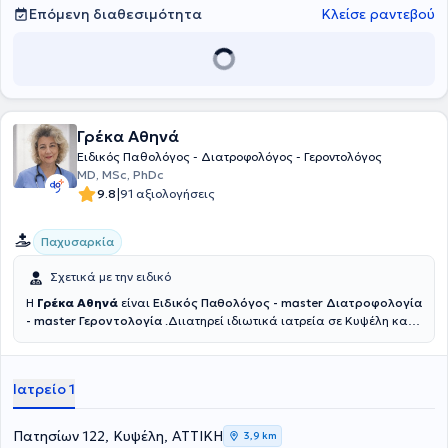
εργασία ή οδήγηση. Επιπλέον, διαθέτει εμπειρία στη σύνταξη
Επόμενη διαθεσιμότητα
Κλείσε ραντεβού
φακέλων ΚΕΠΑ, προσφέροντας ολοκληρωμένη υποστήριξη για τις
διαδικασίες αξιολόγησης αναπηρίας, με υπευθυνότητα, ακρίβεια
και απόλυτο σεβασμό στον ασθενή.
Γρέκα Αθηνά
Ειδικός Παθολόγος - Διατροφολόγος - Γεροντολόγος
MD, MSc, PhDc
|
9.8
91 αξιολογήσεις
Παχυσαρκία
Σχετικά με την ειδικό
Η
Γρέκα Αθηνά
είναι
Ειδικός Παθολόγος - master Διατροφολoγία
- master Γεροντολoγία
.Διιατηρεί ιδιωτικά ιατρεία σε Κυψέλη και
Ωρωπό. Είναι πτυχιούχος της Ιατρικής Σχολής του Εθνικού και
Καποδιστριακού Πανεπιστημίου Αθηνών και κάτοχος
μεταπτυχιακού τίτλου στην "Επείγουσα Προνοσοκομειακή Ιατρική"
Ιατρείο 1
από το Υπουργείο Υγείας και το ΕΚΑΒ. Επίσης, διαθέτει
μεταπτυχιακό στη Γεροντολογία από το European University Cyprus
και μεταπτυχιακό διατροφολογίας, Dietetics and Nutricion Studies,
Πατησίων 122, Κυψέλη, ΑΤΤΙΚΗ
3,9 km
Pearson Assurded από την Αγγλία. Η γιατρός παρακολουθεί και