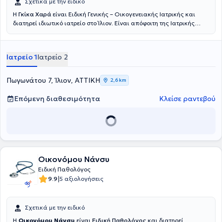
Σχετικά με την ειδικό
Η
Γκίκα Χαρά
είναι Ειδική Γενικής – Οικογενειακής Ιατρικής και
διατηρεί ιδιωτικό ιατρείο στο Ίλιον. Είναι απόφοιτη της Ιατρικής
Σχολής του Εθνικού και Καποδιστριακού Πανεπιστημίου Αθηνών
και ολοκλήρωσε την ειδικότητα της Γενικής - Οικογενειακής
Ιατρικής στο Νοσοκομείο Γ.Ν.Α. «Γ.ΓΕΝΝΗΜΑΤΑΣ». Έχει φοιτήσει στο
Ιατρείο 1
Ιατρείο 2
Μεταπτυχιακό Πρόγραμμα Σπουδών του Πανεπιστημίου Θεσσαλίας
με θέμα «Πρωτοβάθμια Φροντίδα Υγείας». Ασκεί εδώ και 20 χρόνια
την γενική ιατρική, υπηρετώντας τόσο το δημόσιο σύστημα υγείας
Πωγωνάτου 7, Ίλιον, ΑΤΤΙΚΗ
2,6 km
όσο και τον ιδιωτικό τομέα. Έχει πολυετή εμπειρία στη διαχείριση
χρόνιων νοσημάτων, όπως η αρτηριακή υπέρταση, η
Επόμενη διαθεσιμότητα
Κλείσε ραντεβού
υπερλιπιδαιμία, ο σακχαρώδης διαβήτης, η αναιμία, η
οστεοπόρωση, τα νοσήματα του αναπνευστικού, καθώς και στην
αντιμετώπιση οξέων περιστατικών. Βασικές αρχές της γιατρού
είναι η έμφαση στην πρόληψη και πάνω απ' όλα η ολιστική
προσέγγιση του ασθενούς.
Οικονόμου Νάνσυ
Ειδική Παθολόγος
|
9.9
5 αξιολογήσεις
Σχετικά με την ειδικό
Η
Οικονόμου Νάνσυ
είναι
Ειδική Παθολόγος
και διατηρεί