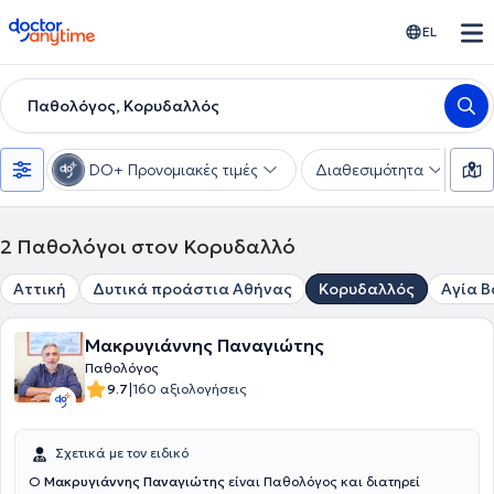
doctoranytime
EL
Παθολόγος, Κορυδαλλός
DO+ Προνομιακές τιμές
Διαθεσιμότητα
Υ
2
Παθολόγοι στον Κορυδαλλό
Αττική
Δυτικά προάστια Αθήνας
Κορυδαλλός
Αγία 
Μακρυγιάννης Παναγιώτης
Παθολόγος
|
9.7
160 αξιολογήσεις
Σχετικά με τον ειδικό
Ο
Μακρυγιάννης Παναγιώτης
είναι Παθολόγος και διατηρεί