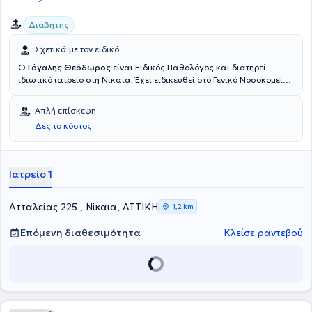
Διαβήτης
Σχετικά με τον ειδικό
Ο
Γόγαλης Θεόδωρος
είναι Ειδικός Παθολόγος και διατηρεί
ιδιωτικό ιατρείο στη Νίκαια. Έχει ειδικευθεί στο Γενικό Νοσοκομείο
Νίκαιας "Άγιος Παντελεήμων" και έχει διατελέσει υπεύθυνος
ιατρός στο Τακτικό Διαβητολογικό Ιατρείο της Β' Παθολογικής
Απλή επίσκεψη
Κλινικής του ίδιου Νοσοκομείου. Παράλληλα, είναι Επιμελητής στο
Δες το κόστος
Ογκολογικό Τμήμα της Γενικής Κλινικής Υγείας Μέλαθρον - ΤΥΠΕΤ,
Επιμελητής στο Θεραπευτήριο Κυψέλης και Επιστημονικός
Συνεργάτης στο Ιασώ General. Στο ιδιωτικό του ιατρείο προσφέρει
πλήθος υπηρεσιών, εξατομικευμένες για τις ανάγκες εκάστοτε
Ιατρείο 1
ασθενούς.
Ατταλείας 225 , Νίκαια, ΑΤΤΙΚΗ
1,2 km
Επόμενη διαθεσιμότητα
Κλείσε ραντεβού