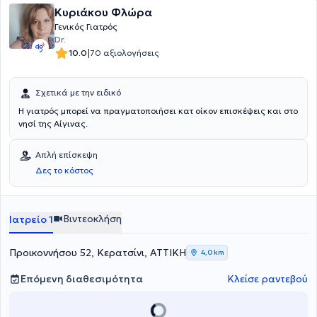
Κυριάκου Φλώρα
Έχει δημοσιεύσεις σε διεθνή επιστημονικά περιοδικά και συμμετέχει
σε εκπαιδευτικές ομιλίες σε τοπικές ομάδες και συλλόγους, καθώς
Γενικός Γιατρός
και σε συνέδρια Παθολογίας – Διαβητολογίας στην Ελλάδα και το
Dr.
εξωτερικό. Αρθρογραφεί επίσης σε εφημερίδες και περιοδικά
|
10.0
70 αξιολογήσεις
υγειονομικού ενδιαφέροντος.
Σχετικά με την ειδικό
Η γιατρός μπορεί να πραγματοποιήσει κατ οίκον επισκέψεις και στο
νησί της Αίγινας.
Απλή επίσκεψη
Δες το κόστος
Βιντεοκλήση
Ιατρείο 1
Προικοννήσου 52, Κερατσίνι, ΑΤΤΙΚΗ
4,0 km
Επόμενη διαθεσιμότητα
Κλείσε ραντεβού