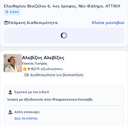
στην Αγγλία συγκεντρώνοντας ιδιαίτερη εμπειρία στην αρτηριακή
Ελευθερίου Βενιζέλου 6, 4ος όροφος, Νέο Φάληρο, ΑΤΤΙΚΗ
υπέρταση, στην δυσλιπιδαιμία και εξειδίκευση​ στο​ ​​σακχαρώδη​ ​
διαβήτη και στην παχυσαρκία. Τέλος, η γιατρός είναι μέλος της
4,8 km
Ελληνικής Διαβητολογικής Εταιρείας, της Ελληνικής Εταιρείας
Εσωτερικής Παθολογίας και του Ιατρικού Συλλόγου Αθηνών.
Επόμενη διαθεσιμότητα
Κλείσε ραντεβού
Αλεβίζος Αλεβίζος
Γενικός Γιατρός
|
9.9
213 αξιολογήσεις
Διαθεσιμότητα για βιντεοκλήση
Σχετικά με τον ειδικό
Ιατρος με εξειδικευση στην Φαρμακευτικη Κανναβη
Απλή επίσκεψη
Δες το κόστος