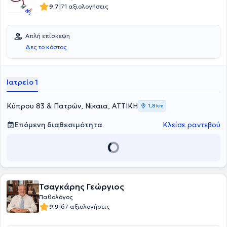
|
9.7
71 αξιολογήσεις
Απλή επίσκεψη
Δες το κόστος
Ιατρείο 1
Κύπρου 83 & Πατρών, Νίκαια, ΑΤΤΙΚΗ
1,8 km
Επόμενη διαθεσιμότητα
Κλείσε ραντεβού
Τσαγκάρης Γεώργιος
Παθολόγος
|
9.9
67 αξιολογήσεις