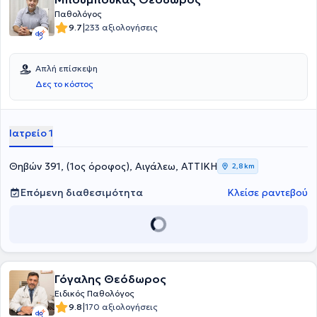
Παθολόγος
|
9.7
233 αξιολογήσεις
Απλή επίσκεψη
Δες το κόστος
Ιατρείο 1
Θηβών 391, (1ος όροφος), Αιγάλεω, ΑΤΤΙΚΗ
2,8 km
Επόμενη διαθεσιμότητα
Κλείσε ραντεβού
Γόγαλης Θεόδωρος
Ειδικός Παθολόγος
|
9.8
170 αξιολογήσεις