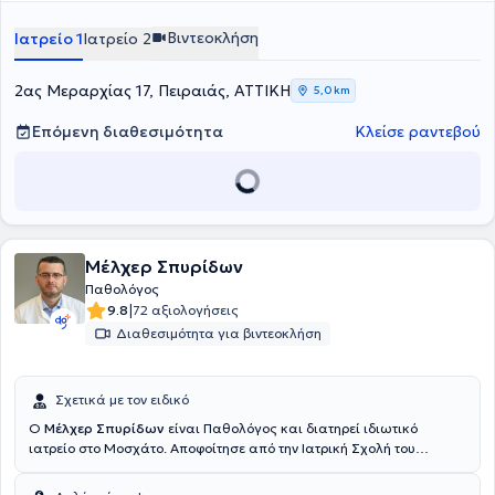
Βιντεοκλήση
Ιατρείο 1
Ιατρείο 2
2ας Μεραρχίας 17, Πειραιάς, ΑΤΤΙΚΗ
5,0 km
Επόμενη διαθεσιμότητα
Κλείσε ραντεβού
Μέλχερ Σπυρίδων
Παθολόγος
|
9.8
72 αξιολογήσεις
Διαθεσιμότητα για βιντεοκλήση
Σχετικά με τον ειδικό
Ο
Μέλχερ Σπυρίδων
είναι Παθολόγος και διατηρεί ιδιωτικό
ιατρείο στο Μοσχάτο. Αποφοίτησε από την Ιατρική Σχολή του
Πανεπιστημίου του Παλέρμο και ολοκλήρωσε την ειδικότητά του
στην Παθολογία στην Πολυκλινική "P. Giaccone" στην Ιταλία.