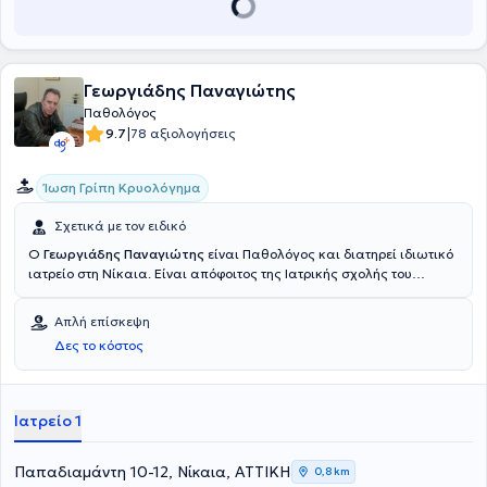
Γεωργιάδης Παναγιώτης
Παθολόγος
|
9.7
78 αξιολογήσεις
Ίωση Γρίπη Κρυολόγημα
Σχετικά με τον ειδικό
Ο
Γεωργιάδης Παναγιώτης
είναι Παθολόγος και διατηρεί ιδιωτικό
ιατρείο στη Νίκαια. Είναι απόφοιτος της Ιατρικής σχολής του
Εθνικού & Καποδιστριακού Πανεπιστημίου Αθηνών. Είναι
ειδικευμένος στην Παθολογία και εξειδικεύεται στον σακχαρώδη
Απλή επίσκεψη
διαβήτη, στην αρτηριακή υπέρταση και στην εσωτερική παθολογία.
Δες το κόστος
Διαθέτει πολυετή εμπειρία και κατάρτιση, ενώ για αρκετά χρόνια
έχει εργαστεί στο ΓΝΑ "Ευαγγελισμός".
Ιατρείο 1
Παπαδιαμάντη 10-12, Νίκαια, ΑΤΤΙΚΗ
0,8 km