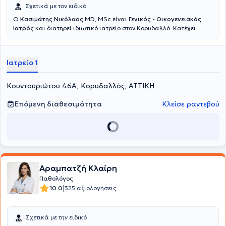
Σχετικά με τον ειδικό
Ο
Κασιμάτης Νικόλαος
MD, MSc είναι
Γενικός - Οικογενειακός
Ιατρός
και διατηρεί ιδιωτικό ιατρείο στον Κορυδαλλό. Κατέχει
κλινική εμπειρία τόσο στην πρωτοβάθμια φροντίδα υγείας όσο και
στο Τμήμα Επειγόντων Περιστατικών. Διατηρεί ιδιωτικό ιατρείο
στον Κορυδαλλό, ενώ παράλληλα υπηρετεί ως Επιμελητής στο
Ιατρείο 1
Τμήμα Επειγόντων Περιστατικών του Γενικού Νοσοκομείου Νίκαιας
"Άγιος Παντελεήμων". Είναι απόφοιτος της Ιατρικής Σχολής του
Αριστοτελείου Πανεπιστημίου Θεσσαλονίκης και κάτοχος
Κουντουριώτου 46Α, Κορυδαλλός, ΑΤΤΙΚΗ
Μεταπτυχιακού Διπλώματος στη «Διοίκηση και Διαχείριση
Υπηρεσιών Υγείας & Κοινωνικής Φροντίδας» του Πανεπιστημίου
Επόμενη διαθεσιμότητα
Κλείσε ραντεβού
Δυτικής Αττικής. Με γνώμονα την ολιστική και εξατομικευμένη
προσέγγιση του ασθενούς, παρέχει ολοκληρωμένες ιατρικές
υπηρεσίες που περιλαμβάνουν παρακολούθηση και διαχείριση
χρόνιων νοσημάτων
(όπως αρτηριακή υπέρταση, σακχαρώδης
διαβήτης, δυσλιπιδαιμία, ΧΑΠ και οστεοπόρωση),
συνταγογράφηση
,
έκδοση ιατρικών πιστοποιητικών, υπηρεσίες
προληπτικής ιατρικής
(εμβολιασμούς και προληπτικούς ελέγχους)
,
Αραμπατζή Κλαίρη
αντιμετώπιση επειγόντων περιστατικών
(όπως συρραφή
Παθολόγος
τραύματος, ρινορραγία, ζάλη), καθώς και
κατ’ οίκον
ιατρική
|
10.0
325 αξιολογήσεις
φροντίδα.
Σχετικά με την ειδικό