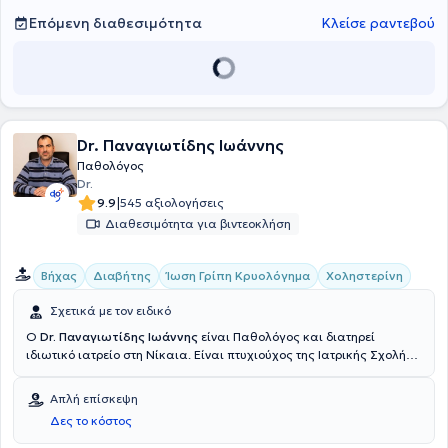
Επόμενη διαθεσιμότητα
Κλείσε ραντεβού
Dr. Παναγιωτίδης Ιωάννης
Παθολόγος
Dr.
|
9.9
545 αξιολογήσεις
Διαθεσιμότητα για βιντεοκλήση
Βήχας
Διαβήτης
Ίωση Γρίπη Κρυολόγημα
Χοληστερίνη
Σχετικά με τον ειδικό
Ο
Dr. Παναγιωτίδης Ιωάννης
είναι Παθολόγος και διατηρεί
ιδιωτικό ιατρείο στη Νίκαια. Είναι πτυχιούχος της Ιατρικής Σχολής
του Εθνικού και Καποδιστριακού Πανεπιστημίου Αθηνών και
ακολούθως ειδικεύθηκε στην Παθολογία στη θεραπευτική κλινική
Απλή επίσκεψη
του Πανεπιστημίου Αθηνών, στο Γενικό Νοσοκομείο Αθηνών
Δες το κόστος
"Αλεξάνδρα". Τέλος, ο γιατρός συνεργάζεται με τη Cosmoclinic και
στο ιδιωτικό του ιατρείο προσφέρει πλήθος υπηρεσιών,