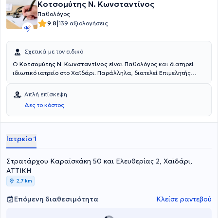
Κοτσομύτης Ν. Κωνσταντίνος
Παθολόγος
|
9.8
139 αξιολογήσεις
Σχετικά με τον ειδικό
Ο
Κοτσομύτης Ν. Κωνσταντίνος
είναι Παθολόγος και διατηρεί
ιδιωτικό ιατρείο στο Χαϊδάρι. Παράλληλα, διατελεί Επιμελητής
Παθολόγος στο Nοσοκομείο Metropolitan. Σπούδασε στην Ιατρική
σχολή του Εθνικού & Καποδιστριακού Πανεπιστημίου Αθηνών και
Απλή επίσκεψη
διαθέτει πολυετή εμπειρία και κατάρτιση.
Δες το κόστος
Ιατρείο 1
Στρατάρχου Καραϊσκάκη 50 και Ελευθερίας 2, Χαϊδάρι,
ΑΤΤΙΚΗ
2,7 km
Επόμενη διαθεσιμότητα
Κλείσε ραντεβού