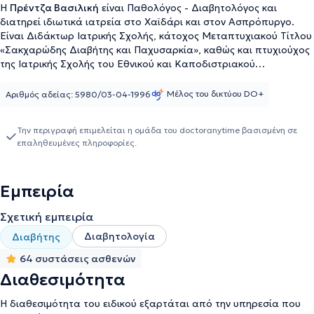
Η
Πρέντζα Βασιλική
είναι Παθολόγος - Διαβητολόγος και
διατηρεί ιδιωτικά ιατρεία στο Χαϊδάρι και στον Ασπρόπυργο.
Είναι Διδάκτωρ Ιατρικής Σχολής, κάτοχος Μεταπτυχιακού Τίτλου
«Σακχαρώδης Διαβήτης και Παχυσαρκία», καθώς και
πτυχιούχος
της Ιατρικής Σχολής του Εθνικού και Καποδιστριακού
Πανεπιστημίου Αθηνών. Η ιατρός ολοκλήρωσε την ειδικότητά της
στην Παθολογία στο Β’ Παθολογικό τμήμα του Νομαρχιακού
Μέλος του δικτύου DO+
Αριθμός αδείας: 5980/03-04-1996
Γενικού Νοσοκομείου Δυτικής Αττικής και στο Γενικό Νοσοκομείο
Αθηνών "Ευαγγελισμός". Έχει εξειδικευτεί στη Διάγνωση και
Την περιγραφή επιμελείται η ομάδα του doctoranytime βασισμένη σε
Παρακολούθηση των διαβητικών ασθενών, καθώς εκπαιδεύτηκε
επαληθευμένες πληροφορίες.
στην Β’ Πανεπιστημιακή Παθολογική Κλινική του Ιπποκράτειου
Νοσοκομείου Αθηνών. Στην διάρκεια της καριέρας της, εργάστηκε
ως Ιατρός Ειδικού Σώματος των Υγειονομικών Επιτροπών του
Εμπειρία
ΚΕ.Π.Α και στο Τμήμα Επειγόντων περιστατικών του Νοσοκομείου
"Υγεία". Στο ιατρείο της παρέχει πλήρη ενημέρωση και
Σχετική εμπειρία
εκπαίδευση στους ασθενείς πάνω σε θέματα που αφορούν τις
επιπλοκές του διαβήτη, τη διατροφή του διαβητικού, την
Διαβητολογία
Διαβήτης
ινσουλινοθεραπεία, καθώς και την πρόληψη και αντιμετώπιση
64 συστάσεις ασθενών
υπογλυκαιμιών και αντιμετωπίζει πλήθος παθήσεων, όπως
μεταβολικό σύνδρομο, σακχαρώδη διαβήτη, τριγλυκερίδια,
Διαθεσιμότητα
υπέρταση και χοληστερίνη. Έχει δημοσιεύσεις σε διεθνή
επιστημονικά περιοδικά και συμμετέχει σε εκπαιδευτικές ομιλίες
Η διαθεσιμότητα του ειδικού εξαρτάται από την υπηρεσία που