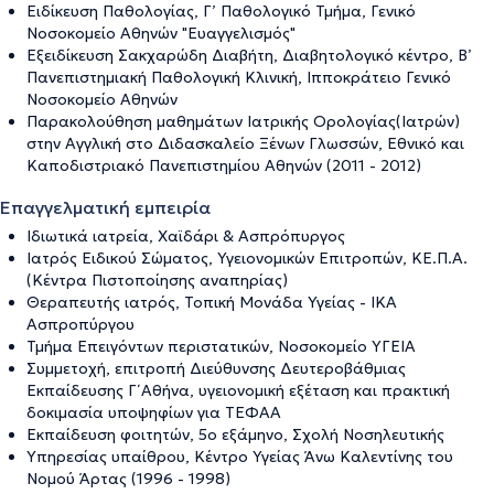
Ειδίκευση Παθολογίας, Γ’ Παθολογικό Τμήμα, Γενικό
Νοσοκομείο Αθηνών "Ευαγγελισμός"
Εξειδίκευση Σακχαρώδη Διαβήτη, Διαβητολογικό κέντρο, Β’
Πανεπιστημιακή Παθολογική Κλινική, Ιπποκράτειο Γενικό
Νοσοκομείο Αθηνών
Παρακολούθηση μαθημάτων Ιατρικής Ορολογίας(Ιατρών)
στην Αγγλική στο Διδασκαλείο Ξένων Γλωσσών, Εθνικό και
Καποδιστριακό Πανεπιστημίου Αθηνών (2011 - 2012)
Επαγγελματική εμπειρία
Ιδιωτικά ιατρεία, Χαϊδάρι & Ασπρόπυργος
Ιατρός Ειδικού Σώματος, Υγειονομικών Επιτροπών, ΚΕ.Π.Α.
(Κέντρα Πιστοποίησης αναπηρίας)
Θεραπευτής ιατρός, Τοπική Μονάδα Υγείας - ΙΚΑ
Ασπροπύργου
Τμήμα Επειγόντων περιστατικών, Νοσοκομείο ΥΓΕΙΑ
Συμμετοχή, επιτροπή Διεύθυνσης Δευτεροβάθμιας
Εκπαίδευσης Γ΄ Αθήνα, υγειονομική εξέταση και πρακτική
δοκιμασία υποψηφίων για ΤΕΦΑΑ
Εκπαίδευση φοιτητών, 5ο εξάμηνο, Σχολή Νοσηλευτικής
Υπηρεσίας υπαίθρου, Κέντρο Υγείας Άνω Καλεντίνης του
Νομού Άρτας (1996 - 1998)