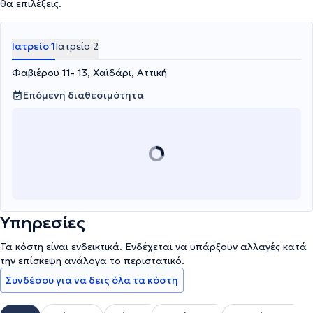
σε τοπικές ομάδες και συλλόγους, καθώς και σε συνέδρια
θα επιλέξεις.
Παθολογίας – Διαβητολογίας στην Ελλάδα και το εξωτερικό.
Αρθρογραφεί επίσης σε εφημερίδες και περιοδικά υγειονομικού
ενδιαφέροντος.
Ιατρείο 1
Ιατρείο 2
Φαβιέρου 11- 13, Χαϊδάρι, Αττική
Επόμενη διαθεσιμότητα
Υπηρεσίες
Τα κόστη είναι ενδεικτικά. Ενδέχεται να υπάρξουν αλλαγές κατά
την επίσκεψη ανάλογα το περιστατικό.
Συνδέσου για να δεις όλα τα κόστη