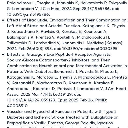
Palaiodimou L, Tsegka A, Markakis K, Halvatsiotis P, Tsivgoulis
G, Lambadiari V. J Clin Med. 2024 Sep 28;13(19):5786. doi:
10.3390/jcm13195786.
Effects of Liraglutide, Empagliflozin and Their Combination on
Left Atrial Strain and Arterial Function. Katogiannis K, Thymis
J, Kousathana F, Pavlidis G, Korakas E, Kountouri A,
Balampanis K, Prentza V, Kostelli G, Michalopoulou H,
Tsilivarakis D, Lambadiari V, Ikonomidis I. Medicina (Kaunas).
2024 Feb 26;60(3):395. doi: 10.3390/medicina60030395.
Effects of Glucagon-Like Peptide-1 Receptor Agonists,
Sodium-Glucose Cotransporter-2 Inhibitors, and Their
Combination on Neurohumoral and Mitochondrial Activation in
Patients With Diabetes. Ikonomidis I, Pavlidis G, Pliouta L,
Katogiannis K, Maratou E, Thymis J, Michalopoulou E, Prentza
V, Katsanaki E, Vlachomitros D, Kountouri A, Korakas E,
Andreadou I, Kouretas D, Parissis J, Lambadiari V. J Am Heart
Assoc. 2025 Mar 4;14(5):e039129. doi:
10.1161/JAHA.124.039129. Epub 2025 Feb 26. PMID:
40008510
Vascular and Myocardial Function in Patients with Type 2
Diabetes and Ischemic Stroke Treated with Dulaglutide or
Empagliflozin Vasiliki Prentza, George Pavlidis, Ignatios