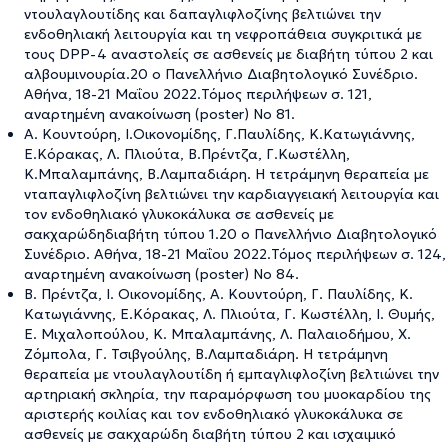
ντουλαγλουτίδης και δαπαγλιφλοζίνης βελτιώνει την
ενδοθηλιακή λειτουργία και τη νεφροπάθεια συγκριτικά με
τους DPP-4 αναστολείς σε ασθενείς με διαβήτη τύπου 2 και
αλβουμινουρία.20 ο Πανελλήνιο Διαβητολογικό Συνέδριο.
Αθήνα, 18-21 Μαΐου 2022.Τόμος περιλήψεων σ. 121,
αναρτημένη ανακοίνωση (poster) Νο 81.
Α. Κουντούρη, Ι.Οικονομίδης, Γ.Παυλίδης, Κ.Κατωγιάννης,
Ε.Κόρακας, Λ. Πλιούτα, Β.Πρέντζα, Γ.Κωστέλλη,
Κ.Μπαλαμπάνης, Β.Λαμπαδιάρη. Η τετράμηνη θεραπεία με
νταπαγλιφλοζίνη βελτιώνει την καρδιαγγειακή λειτουργία και
τον ενδοθηλιακό γλυκοκάλυκα σε ασθενείς με
σακχαρώδηδιαβήτη τύπου 1.20 ο Πανελλήνιο Διαβητολογικό
Συνέδριο. Αθήνα, 18-21 Μαΐου 2022.Τόμος περιλήψεων σ. 124,
αναρτημένη ανακοίνωση (poster) Νο 84.
Β. Πρέντζα, Ι. Οικονομίδης, Α. Κουντούρη, Γ. Παυλίδης, Κ.
Κατωγιάννης, Ε.Κόρακας, Λ. Πλιούτα, Γ. Κωστέλλη, Ι. Θυμής,
Ε. Μιχαλοπούλου, Κ. Μπαλαμπάνης, Λ. Παλαιοδήμου, Χ.
Ζόμπολα, Γ. Τσιβγούλης, Β.Λαμπαδιάρη. Η τετράμηνη
θεραπεία με ντουλαγλουτίδη ή εμπαγλιφλοζίνη βελτιώνει την
αρτηριακή σκληρία, την παραμόρφωση του μυοκαρδίου της
αριστερής κοιλίας και τον ενδοθηλιακό γλυκοκάλυκα σε
ασθενείς με σακχαρώδη διαβήτη τύπου 2 και ισχαιμικό