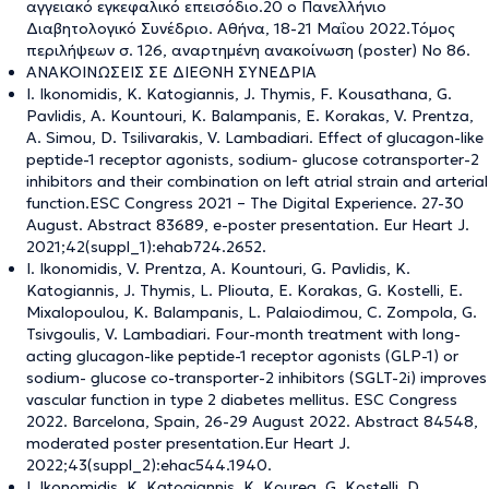
αγγειακό εγκεφαλικό επεισόδιο.20 ο Πανελλήνιο
Διαβητολογικό Συνέδριο. Αθήνα, 18-21 Μαΐου 2022.Τόμος
περιλήψεων σ. 126, αναρτημένη ανακοίνωση (poster) Νο 86.
ΑΝΑΚΟΙΝΩΣΕΙΣ ΣΕ ΔΙΕΘΝΗ ΣΥΝΕΔΡΙΑ
I. Ikonomidis, K. Katogiannis, J. Thymis, F. Kousathana, G.
Pavlidis, A. Kountouri, K. Balampanis, E. Korakas, V. Prentza,
A. Simou, D. Tsilivarakis, V. Lambadiari. Effect of glucagon-like
peptide-1 receptor agonists, sodium- glucose cotransporter-2
inhibitors and their combination on left atrial strain and arterial
function.ESC Congress 2021 – The Digital Experience. 27-30
August. Abstract 83689, e-poster presentation. Eur Heart J.
2021;42(suppl_1):ehab724.2652.
I. Ikonomidis, V. Prentza, A. Kountouri, G. Pavlidis, K.
Katogiannis, J. Thymis, L. Pliouta, E. Korakas, G. Kostelli, E.
Mixalopoulou, K. Balampanis, L. Palaiodimou, C. Zompola, G.
Tsivgoulis, V. Lambadiari. Four-month treatment with long-
acting glucagon-like peptide-1 receptor agonists (GLP-1) or
sodium- glucose co-transporter-2 inhibitors (SGLT-2i) improves
vascular function in type 2 diabetes mellitus. ESC Congress
2022. Barcelona, Spain, 26-29 August 2022. Abstract 84548,
moderated poster presentation.Eur Heart J.
2022;43(suppl_2):ehac544.1940.
I. Ikonomidis, K. Katogiannis, K. Kourea, G. Kostelli, D.