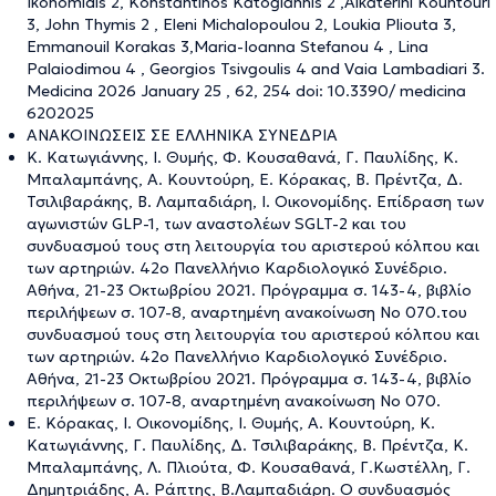
Ikonomidis 2, Konstantinos Katogiannis 2 ,Aikaterini Kountouri
3, John Thymis 2 , Eleni Michalopoulou 2, Loukia Pliouta 3,
Emmanouil Korakas 3,Maria-Ioanna Stefanou 4 , Lina
Palaiodimou 4 , Georgios Tsivgoulis 4 and Vaia Lambadiari 3.
Medicina 2026 January 25 , 62, 254 doi: 10.3390/ medicina
6202025
ΑΝΑΚΟΙΝΩΣΕΙΣ ΣΕ ΕΛΛΗΝΙΚΑ ΣΥΝΕΔΡΙΑ
Κ. Κατωγιάννης, Ι. Θυμής, Φ. Κουσαθανά, Γ. Παυλίδης, Κ.
Μπαλαμπάνης, Α. Κουντούρη, Ε. Κόρακας, Β. Πρέντζα, Δ.
Τσιλιβαράκης, Β. Λαμπαδιάρη, Ι. Οικονομίδης. Επίδραση των
αγωνιστών GLP-1, των αναστολέων SGLT-2 και του
συνδυασμού τους στη λειτουργία του αριστερού κόλπου και
των αρτηριών. 42ο Πανελλήνιο Καρδιολογικό Συνέδριο.
Αθήνα, 21-23 Οκτωβρίου 2021. Πρόγραμμα σ. 143-4, βιβλίο
περιλήψεων σ. 107-8, αναρτημένη ανακοίνωση Νο 070.του
συνδυασμού τους στη λειτουργία του αριστερού κόλπου και
των αρτηριών. 42ο Πανελλήνιο Καρδιολογικό Συνέδριο.
Αθήνα, 21-23 Οκτωβρίου 2021. Πρόγραμμα σ. 143-4, βιβλίο
περιλήψεων σ. 107-8, αναρτημένη ανακοίνωση Νο 070.
Ε. Κόρακας, Ι. Οικονομίδης, Ι. Θυμής, Α. Κουντούρη, Κ.
Κατωγιάννης, Γ. Παυλίδης, Δ. Τσιλιβαράκης, Β. Πρέντζα, Κ.
Μπαλαμπάνης, Λ. Πλιούτα, Φ. Κουσαθανά, Γ.Κωστέλλη, Γ.
Δημητριάδης, Α. Ράπτης, Β.Λαμπαδιάρη. Ο συνδυασμός