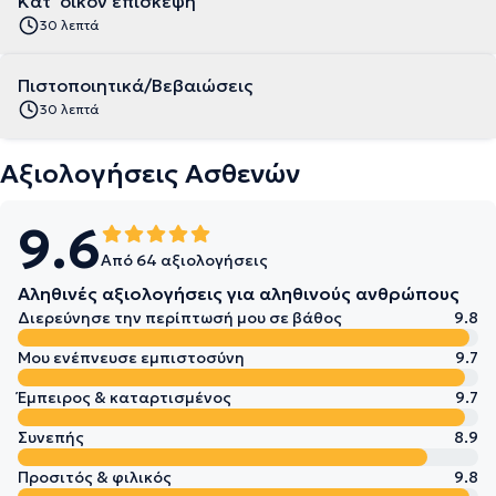
Κατ' οίκον επίσκεψη
30 λεπτά
Πιστοποιητικά/Βεβαιώσεις
30 λεπτά
Αξιολογήσεις Ασθενών
9.6
Από 64 αξιολογήσεις
Αληθινές αξιολογήσεις για αληθινούς ανθρώπους
Διερεύνησε την περίπτωσή μου σε βάθος
9.8
Μου ενέπνευσε εμπιστοσύνη
9.7
Έμπειρος & καταρτισμένος
9.7
Συνεπής
8.9
Προσιτός & φιλικός
9.8