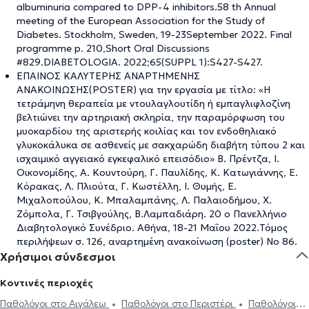
albuminuria compared to DPP-4 inhibitors.58 th Annual
meeting of the European Association for the Study of
Diabetes. Stockholm, Sweden, 19-23September 2022. Final
programme p. 210,Short Oral Discussions
#829.DIABETOLOGIA. 2022;65(SUPPL 1):S427-S427.
ΕΠΑΙΝΟΣ ΚΑΛΥΤΕΡΗΣ ΑΝΑΡΤΗΜΕΝΗΣ
ΑΝΑΚΟΙΝΩΣΗΣ(POSTER) για την εργασία με τίτλο: «H
τετράμηνη θεραπεία με ντουλαγλουτίδη ή εμπαγλιφλοζίνη
βελτιώνει την αρτηριακή σκληρία, την παραμόρφωση του
μυοκαρδίου της αριστερής κοιλίας και τον ενδοθηλιακό
γλυκοκάλυκα σε ασθενείς με σακχαρώδη διαβήτη τύπου 2 και
ισχαιμικό αγγειακό εγκεφαλικό επεισόδιο» Β. Πρέντζα, Ι.
Οικονομίδης, Α. Κουντούρη, Γ. Παυλίδης, Κ. Κατωγιάννης, Ε.
Κόρακας, Λ. Πλιούτα, Γ. Κωστέλλη, Ι. Θυμής, Ε.
Μιχαλοπούλου, Κ. Μπαλαμπάνης, Λ. Παλαιοδήμου, Χ.
Ζόμπολα, Γ. Τσιβγούλης, Β.Λαμπαδιάρη. 20 ο Πανελλήνιο
Διαβητολογικό Συνέδριο. Αθήνα, 18-21 Μαΐου 2022.Τόμος
περιλήψεων σ. 126, αναρτημένη ανακοίνωση (poster) Νο 86.
Χρήσιμοι σύνδεσμοι
Κοντινές περιοχές
Παθολόγοι στο Αιγάλεω
Παθολόγοι στο Περιστέρι
Παθολόγοι