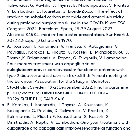
Tsilivarakis, G. Pavlidis, J. Thymis, E. Michalopoulou, V. Prentza,
V. Lambadiari, D. Kouretas, G. Biondi-Zoccai. The effect of
smoking on exhaled carbon monoxide and arterial elasticity
during prolonged surgical mask use in the COVID-19 era.ESC
Congress 2022. Barcelona, Spain, 26-29 August 2022.
Abstract 84584, moderated poster presentation. Eur Heart J.
2022;43(suppl_2):ehac544.1970.
A. Kountouri, I. Ikonomidis, V. Prentza, K. Katogiannis, G.
Pavlidis,E. Korakas, L. Pliouta, G. Kostelli, E. Michalopoulou, J.
Thymis,K. Balampanis, A. Raptis, G. Tsivgoulis, V. Lambadiari.
Four months treatment with dapagliflozin or
dulaglutideimproves cardiovascular function in patients with
type 2 diabetesand ischaemic stroke.58 th Annual meeting of
the European Association for the Study of Diabetes.
Stockholm, Sweden, 19-23September 2022. Final programme
p. 207,Short Oral Discussions #810.DIABETOLOGIA.
2022;65(SUPPL 1):S418-S418
E. Korakas, I. Ikonomidis, J. Thymis, A. Kountouri, K.
Katogiannis,G. Pavlidis, D. Tsilivarakis, V. Prentza, K.
Balampanis, L. Pliouta,F. Kousathana, G. Kostelli, G.
Dimitriadis, A. Raptis, V. Lambadiari. One-year treatment with
dulaglutide and dapagliflozin improvesendothelial function and