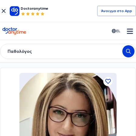
Doctoranytime
Άνοιγμα στο App
doctoranytime
EL
Παθολόγος