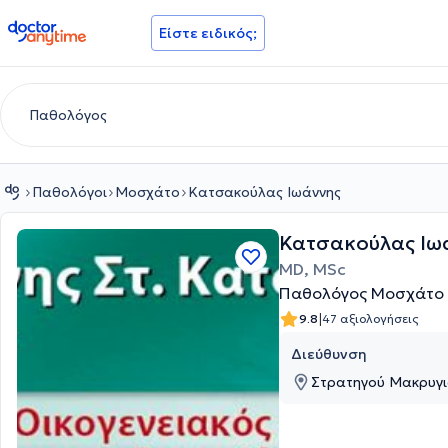
doctoranytime
Είστε ειδικός;
Παθολόγοι
Μοσχάτο
Κατσακούλας Ιωάννης
Κατσακούλας Ιω
MD, MSc
Παθολόγος Μοσχάτο
|
9.8
47 αξιολογήσεις
Διεύθυνση
Στρατηγού Μακρυγι