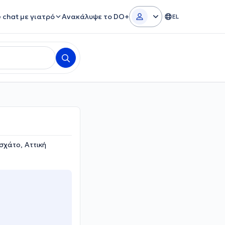
e chat με γιατρό
Ανακάλυψε το DO+
EL
χάτο, Αττική