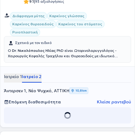
|
9.1
93 αξιολογήσεις
Διάφραγμα μύτης
Καρκίνος γλώσσας
Καρκίνος θυρεοειδούς
Καρκίνος του στόματος
Ρινοπλαστική
Σχετικά με τον ειδικό
Ο
Dr. Νικολόπουλος Ηλίας
PhD είναι Ωτορινολαρυγγολόγος -
Χειρουργός Κεφαλής Τραχήλου και Θυρεοειδούς με ιδιωτικό
ιατρείο στο Χαϊδάρι, ενώ παράλληλα διατελεί Διευθυντής της
Ωτορινολαρυγγολογικής Κλινικής του Ιατρικού Ψυχικού από το 2011.
Είναι Διδάκτωρ Ιατρικής του Εθνικού και Καποδιστριακού
Ιατρείο 1
Ιατρείο 2
Πανεπιστημίου Αθηνών και κατέχει πτυχίο Ιατρικής από το ίδιο
ίδρυμα. Έχει λάβει πολλαπλές εξειδικεύσεις, στην
Ωτορινολαρυγγολογία και τη Χειρουργική, καθώς και στην Παιδο-
Άντερσεν 1, Νέο Ψυχικό, ΑΤΤΙΚΗ
10,8 km
Ωτορινολαρυγγολογία. Συμμετέχει ενεργά ως εισηγητής σε Ιατρικά
συνέδρια και παρακολουθεί ανελλιπώς όλες τις εξελίξεις στον
Επόμενη διαθεσιμότητα
Κλείσε ραντεβού
τομέα της εξειδίκευσής του.