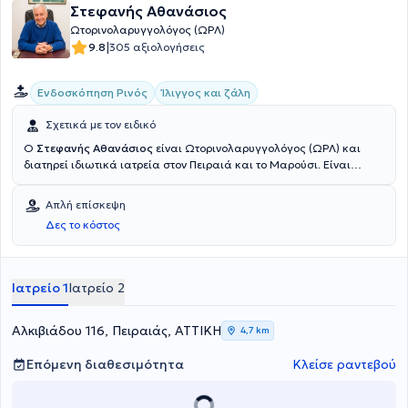
Στεφανής Αθανάσιος
Ωτορινολαρυγγολόγος (ΩΡΛ)
|
9.8
305 αξιολογήσεις
Ενδοσκόπηση Ρινός
Ίλιγγος και ζάλη
Σχετικά με τον ειδικό
Ο
Στεφανής Αθανάσιος
είναι Ωτορινολαρυγγολόγος (ΩΡΛ) και
διατηρεί ιδιωτικά ιατρεία στον Πειραιά και το Μαρούσι. Είναι
απόφοιτος ιατρικής της Σχολής Επιστημών Υγείας του Εθνικού και
Καποδιστριακού Πανεπιστημίου Αθηνών. Διαθέτει πολύτιμη
Απλή επίσκεψη
εμπειρία και γνώσεις στον κλάδο του, καθώς κατά τη διάρκεια της
Δες το κόστος
επαγγελματικής του πορείας, εργάστηκε επί σειρά ετών ως
Ωτορινολαρυγγολόγος στο Γενικό Νοσοκομείο Αθηνών
"Ιπποκράτειο", καθώς και στο Γενικό Νοσοκομείο Παίδων Αθηνών
"Π. & Α. Κυριακού". Τέλος, ο γιατρός συμμετέχει σε σεμινάρια και
Ιατρείο 1
Ιατρείο 2
συνέδρια της ειδικότητάς του και είναι μέλος του Ιατρικού Συλλόγου
Πειραιά και ειδικό μέλος του Ιατρικού Συλλόγου Αθηνών.
Αλκιβιάδου 116, Πειραιάς, ΑΤΤΙΚΗ
4,7 km
Επόμενη διαθεσιμότητα
Κλείσε ραντεβού