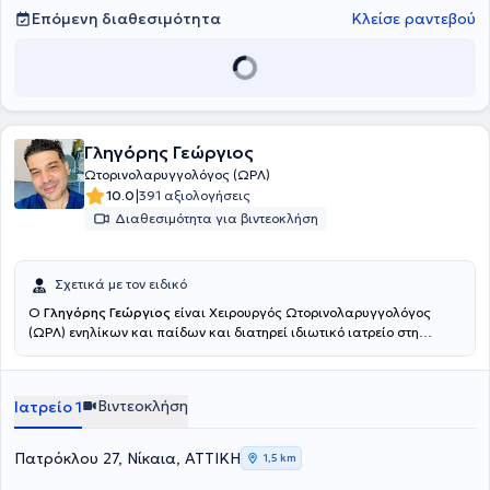
δυνατότητα να ασχολείται με όλα τα παθολογικά και χειρουργικά
Επόμενη διαθεσιμότητα
Κλείσε ραντεβού
περιστατικά.
Γληγόρης Γεώργιος
Ωτορινολαρυγγολόγος (ΩΡΛ)
|
10.0
391 αξιολογήσεις
Διαθεσιμότητα για βιντεοκλήση
Σχετικά με τον ειδικό
Ο
Γληγόρης Γεώργιος
είναι Χειρουργός Ωτορινολαρυγγολόγος
(ΩΡΛ) ενηλίκων και παίδων και διατηρεί ιδιωτικό ιατρείο στη
Νίκαια. Ειδικεύθηκε αρχικά στη Γενική Χειρουργική στο Γενικό
Νοσοκομείο Λευκάδας και μετέπειτα στην Ωτορινολαρυγγολογία -
Χειρουργική Κεφαλής και Τραχήλου στο Γενικό Νοσοκομείο Νίκαιας
Βιντεοκλήση
Ιατρείο 1
- Πειραιά “Άγιος Παντελεήμων”. Παράλληλα, εξειδικεύθηκε στην
Πλαστική Χειρουργική στο Γενικό Αντικαρκινικό - Ογκολογικό
Νοσοκομείο Αθηνών “Άγιος Σάββας” και στη Μικροχειρουργική στο
Πατρόκλου 27, Νίκαια, ΑΤΤΙΚΗ
1,5 km
Γενικό Νοσοκομείο Αττικής ΚΑΤ. Επιπλέον, παρακολούθησε
μετεκπαιδευτικά μαθήματα ΩΡΛ στις Α’ και Β’ Πανεπιστημιακές