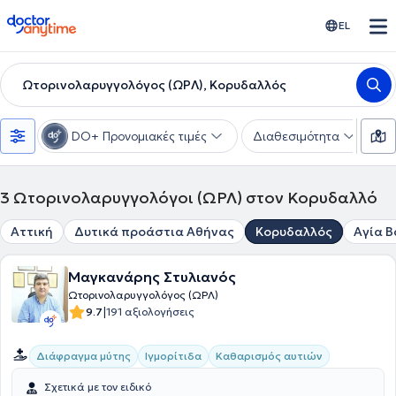
doctoranytime
EL
Ωτορινολαρυγγολόγος (ΩΡΛ), Κορυδαλλός
DO+ Προνομιακές τιμές
Διαθεσιμότητα
Υ
3
Ωτορινολαρυγγολόγοι (ΩΡΛ) στον Κορυδαλλό
Αττική
Δυτικά προάστια Αθήνας
Κορυδαλλός
Αγία 
Μαγκανάρης Στυλιανός
Ωτορινολαρυγγολόγος (ΩΡΛ)
|
9.7
191 αξιολογήσεις
Διάφραγμα μύτης
Ιγμορίτιδα
Καθαρισμός αυτιών
Σχετικά με τον ειδικό