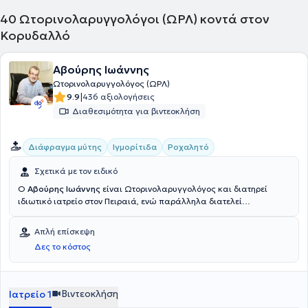
40
Ωτορινολαρυγγολόγοι (ΩΡΛ) κοντά στον
Κορυδαλλό
Αβούρης Ιωάννης
Ωτορινολαρυγγολόγος (ΩΡΛ)
|
9.9
436 αξιολογήσεις
Διαθεσιμότητα για βιντεοκλήση
Διάφραγμα μύτης
Ιγμορίτιδα
Ροχαλητό
Σχετικά με τον ειδικό
Ο
Αβούρης Ιωάννης
είναι Ωτορινολαρυγγολόγος και διατηρεί
ιδιωτικό ιατρείο στον Πειραιά, ενώ παράλληλα διατελεί
αναπληρωτής διευθυντής της Ωτορινολαρυγγολογικής Κλινικής του
Νοσοκομείου Metropolitan. Είναι απόφοιτος της Ιατρικής Σχολής
Απλή επίσκεψη
του Εθνικού και Καποδιστριακού Πανεπιστημίου Αθηνών και
Δες το κόστος
υποψήφιος Διδάκτωρ Ιατρικής. Παράλληλα, διαθέτει δίπλωμα
Ιατρικού Βελονισμού. Ειδικεύτηκε στην Ωτορινολαρυγγολογία στο
Γενικό Νοσοκομείο "Η Ελπίς" και έχει κάνει άσκηση στην
Νευροχειρουργική και την Πλαστική Χειρουργική στο Γενικό
Βιντεοκλήση
Ιατρείο 1
Αντικαρκινικό - Ογκολογικό Νοσοκομείο Αθηνών "Άγιος Σάββας".