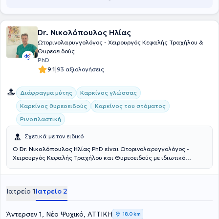
Dr. Νικολόπουλος Ηλίας
Ωτορινολαρυγγολόγος - Χειρουργός Κεφαλής Τραχήλου &
Θυρεοειδούς
PhD
|
9.1
93 αξιολογήσεις
Διάφραγμα μύτης
Καρκίνος γλώσσας
Καρκίνος θυρεοειδούς
Καρκίνος του στόματος
Ρινοπλαστική
Σχετικά με τον ειδικό
Ο
Dr. Νικολόπουλος Ηλίας
PhD είναι Ωτορινολαρυγγολόγος -
Χειρουργός Κεφαλής Τραχήλου και Θυρεοειδούς με ιδιωτικό
ιατρείο στο Χαϊδάρι, ενώ παράλληλα διατελεί Διευθυντής της
Ωτορινολαρυγγολογικής Κλινικής του Ιατρικού Ψυχικού από το 2011.
Είναι Διδάκτωρ Ιατρικής του Εθνικού και Καποδιστριακού
Ιατρείο 1
Ιατρείο 2
Πανεπιστημίου Αθηνών και κατέχει πτυχίο Ιατρικής από το ίδιο
ίδρυμα. Έχει λάβει πολλαπλές εξειδικεύσεις, στην
Ωτορινολαρυγγολογία και τη Χειρουργική, καθώς και στην Παιδο-
Άντερσεν 1, Νέο Ψυχικό, ΑΤΤΙΚΗ
18,0 km