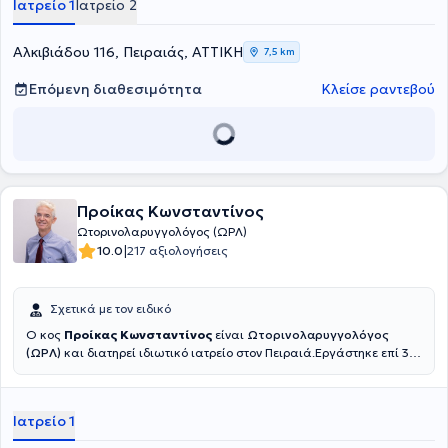
Ιατρείο 1
Ιατρείο 2
συνέδρια της ειδικότητάς του και είναι μέλος του Ιατρικού Συλλόγου
Πειραιά και ειδικό μέλος του Ιατρικού Συλλόγου Αθηνών.
Αλκιβιάδου 116, Πειραιάς, ΑΤΤΙΚΗ
7,5 km
Επόμενη διαθεσιμότητα
Κλείσε ραντεβού
Προίκας Κωνσταντίνος
Ωτορινολαρυγγολόγος (ΩΡΛ)
|
10.0
217 αξιολογήσεις
Σχετικά με τον ειδικό
Ο κος
Προίκας Κωνσταντίνος
είναι
Ωτορινολαρυγγολόγος
(ΩΡΛ)
και διατηρεί ιδιωτικό ιατρείο στον Πειραιά.Εργάστηκε επί 30
έτη ως Ειδικός ΩΡΛ Χειρουργός σε Νοσοκομεία: Στην Γερμανία,
HNO UNI KLINIK Magdebourg,στο Ηνωμένο Βασίλειο, THE VICTORIA
INFIRMARY Γλασκώβη, Σκωτία.Μετά την επιστροφή του στην
Ιατρείο 1
Ελλάδα, κατέλαβε θέση Επιμελητού στο Εθνικό Σύστημα Υγείας-
ΕΣΥ. Ολοκλήρωσε την νοσοκομειακή του πορεία ως Διευθυντής ΕΣΥ