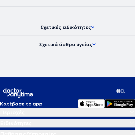
ρινοπλαστικής και αντιμετώπισης μετεγχειρητικών επιπλοκών. Η
γιατρός εξειδικεύεται στην πρωτοπαθή και επανορθωτική
ρινοπλαστική. Έχει στο ενεργητικό της πολλά περιστατικά στο
ευρύτερο φάσμα της ρινοχειρουργικής και πραγματοποιεί από
πολλές ρινοπλαστικές ανά έτος. Η δρ. Κυπραίου έχει επίσης
Σχετικές ειδικότητες
εξειδίκευση στην αποκατάσταση του πτερυγίου ωτός μετά από εκ
γενετής ελλείψεις ή αφαίρεση ογκιδίων και καρκινωμάτων τόσο
από το αυτί, όσο και σε όλο το πρόσωπο. Είναι
πιστοποιημένη
Σχετικά άρθρα υγείας
χειρουργός από το International Board for Certification in Facial
Plastic and Reconstructive Surgery
. Πρόκειται για ένα διεθνές
δίπλωμα που έχει σκοπό να δημιουργήσει υψηλό επίπεδο γνώσεων
στον τομέα της πλαστικής χειρουργικής προσώπου παγκοσμίως.
Είναι η πρώτη χειρουργός στην Ελλάδα που κατακτά αυτό το
σημαντικό δίπλωμα κάνοντας πράξη τα όσα πρεσβεύει για τη
συνεχιζόμενη υψηλού επιπέδου εκπαίδευση και εφαρμογή των
αρτιότερων τεχνικών χειρουργικής σύμφωνα με τα διεθνή
EL
πρωτόκολλα.
Κατέβασε το app
Περιοχές
Ειδικότητες
Παθήσεις/Υπηρεσίες