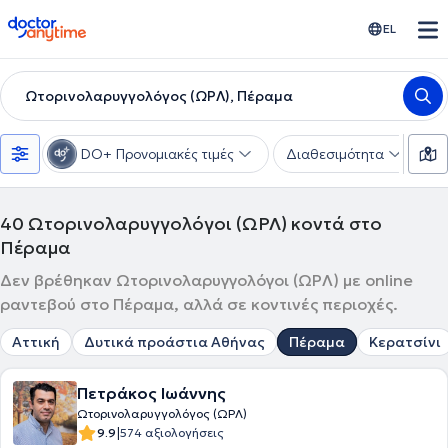
doctoranytime
EL
Ωτορινολαρυγγολόγος (ΩΡΛ), Πέραμα
DO+ Προνομιακές τιμές
Διαθεσιμότητα
Υ
40
Ωτορινολαρυγγολόγοι (ΩΡΛ) κοντά στο
Πέραμα
Δεν βρέθηκαν Ωτορινολαρυγγολόγοι (ΩΡΛ) με online
ραντεβού στο Πέραμα, αλλά σε κοντινές περιοχές.
Αττική
Δυτικά προάστια Αθήνας
Πέραμα
Κερατσίνι
Πετράκος Ιωάννης
Ωτορινολαρυγγολόγος (ΩΡΛ)
|
9.9
574 αξιολογήσεις