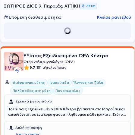
στο Πανεπιστημιακό Γενικό Νοσοκομείο "ΑΤΤΙΚΟΝ". Η γνώση και
ΣΩΤΗΡΟΣ ΔΙΟΣ 9, Πειραιάς, ΑΤΤΙΚΗ
7,3 km
εμπειρία που απέκτησε στα μεγάλα Νοσοκομεία του δίνει την
δυνατότητα να ασχολείται με όλα τα παθολογικά και χειρουργικά
Επόμενη διαθεσιμότητα
Κλείσε ραντεβού
περιστατικά.
ΕΥίασις Εξειδικευμένο ΩΡΛ Κέντρο
Ωτορινολαρυγγολόγος (ΩΡΛ)
|
9.7
151 αξιολογήσεις
Διάφραγμα μύτης
Ιγμορίτιδα
Ίλιγγος και ζάλη
Πολύποδας στη μύτη
Πονοκέφαλος
Σχετικά με τον ειδικό
Το
ΕΥίασις Εξειδικευμένο ΩΡΛ Κέντρο
βρίσκεται στο Μαρούσι και
απευθύνεται σε ένα ευρύ φάσμα πληθυσμού κάθε ηλικίας. Στόχος
του κέντρου είναι η μακροβιότητα του ατόμου, αλλά και η
εξασφάλιση υψηλής ποιότητας διαβίωσης. Προσφέρεται ένα
Απλή επίσκεψη
πλήθος εξειδικευμένων υπηρεσιών και δίνεται λύση σε παθήσεις
Δες το κόστος