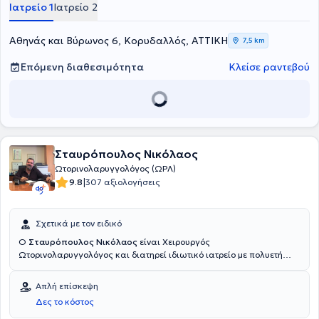
διαθέτει πολυετή εμπειρία και προσφέρει τις υπηρεσίες του στο
Ιατρείο 1
Ιατρείο 2
Ωτορινολαρυγγολογικό τμήμα του Γενικού Νοσοκομείου Αθηνών
"Ιπποκράτειο".
Αθηνάς και Βύρωνος 6, Κορυδαλλός, ΑΤΤΙΚΗ
7,5 km
Επόμενη διαθεσιμότητα
Κλείσε ραντεβού
Σταυρόπουλος Νικόλαος
Ωτορινολαρυγγολόγος (ΩΡΛ)
|
9.8
307 αξιολογήσεις
Σχετικά με τον ειδικό
Ο
Σταυρόπουλος Νικόλαος
είναι Χειρουργός
Ωτορινολαρυγγολόγος και διατηρεί ιδιωτικό ιατρείο με πολυετή
εμπειρία στην περιοχή της Νίκαιας. Είναι πτυχιούχος της Ιατρικής
Σχολής του Πανεπιστημίου Ρώμης "La Sapienza" και ειδικεύθηκε
Απλή επίσκεψη
στο Γενικό Νοσοκομείο Νίκαιας - Πειραιά. Μετεκπαιδεύτηκε στο
Δες το κόστος
Πανεπιστήμιο της Brescia της Ιταλίας στην ενδοσκοπική χειρουργική
και στο κέντρο φωνιατρικής Laser, διαταραχών λόγου και