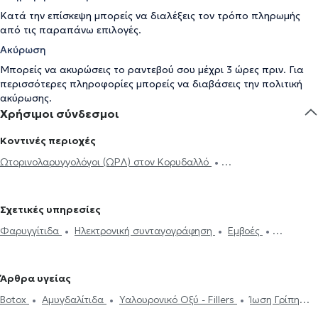
Κατά την επίσκεψη μπορείς να διαλέξεις τον τρόπο πληρωμής
από τις παραπάνω επιλογές.
Ακύρωση
Μπορείς να ακυρώσεις το ραντεβού σου μέχρι 3 ώρες πριν. Για
περισσότερες πληροφορίες μπορείς να διαβάσεις την
πολιτική
ακύρωσης
.
Χρήσιμοι σύνδεσμοι
Κοντινές περιοχές
Ωτορινολαρυγγολόγοι (ΩΡΛ) στον Κορυδαλλό
Ωτορινολαρυγγολόγοι (ΩΡΛ) στο Κερατσίνι
Ωτορινολαρυγγολόγοι
(ΩΡΛ) στο Χαϊδάρι
Ωτορινολαρυγγολόγοι (ΩΡΛ) στον Πειραιά
Σχετικές υπηρεσίες
Ωτορινολαρυγγολόγοι (ΩΡΛ) στο Αιγάλεω
Ωτορινολαρυγγολόγοι
Φαρυγγίτιδα
Ηλεκτρονική συνταγογράφηση
Εμβοές
(ΩΡΛ) στο Περιστέρι
Ωτορινολαρυγγολόγοι (ΩΡΛ) στην Καλλιθέα
Ενδοσκόπηση Ρινός
Καθαρισμός αυτιών
Παρωτίτιδα
Ωτορινολαρυγγολόγοι (ΩΡΛ) στα Πετράλωνα
Ακοόγραμμα
Ιγμορίτιδα
Διαταραχές Φωνής
Ρινοπλαστική
Ωτορινολαρυγγολόγοι (ΩΡΛ) στην Αθήνα
Ωτορινολαρυγγολόγοι
Άρθρα υγείας
Ωτοπλαστική
Ίλιγγος και ζάλη
Διάφραγμα μύτης
Μελέτη
(ΩΡΛ) στον Κεραμεικό
Ωτορινολαρυγγολόγοι (ΩΡΛ) στο Παλαιό
Botox
Αμυγδαλίτιδα
Υαλουρονικό Οξύ - Fillers
Ίωση Γρίπη
Ύπνου
Ρινίτιδα
Αλλεργική ρινίτιδα
Διαταραχές κατάποσης -
Φάληρο
Ωτορινολαρυγγολόγοι (ΩΡΛ) στα Σεπόλια
Κρυολόγημα
Ροχαλητό
Διάφραγμα μύτης
Ιγμορίτιδα