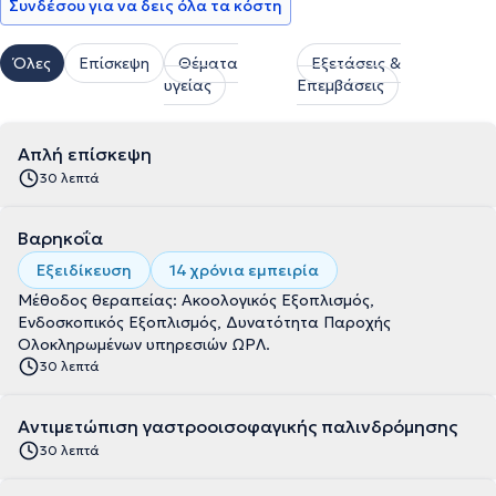
Συνδέσου για να δεις όλα τα κόστη
Όλες
Επίσκεψη
Θέματα
Εξετάσεις &
υγείας
Επεμβάσεις
Απλή επίσκεψη
30 λεπτά
Βαρηκοΐα
Εξειδίκευση
14 χρόνια εμπειρία
Μέθοδος θεραπείας: Ακοολογικός Εξοπλισμός,
Ενδοσκοπικός Εξοπλισμός, Δυνατότητα Παροχής
Ολοκληρωμένων υπηρεσιών ΩΡΛ.
30 λεπτά
Αντιμετώπιση γαστροοισοφαγικής παλινδρόμησης
30 λεπτά