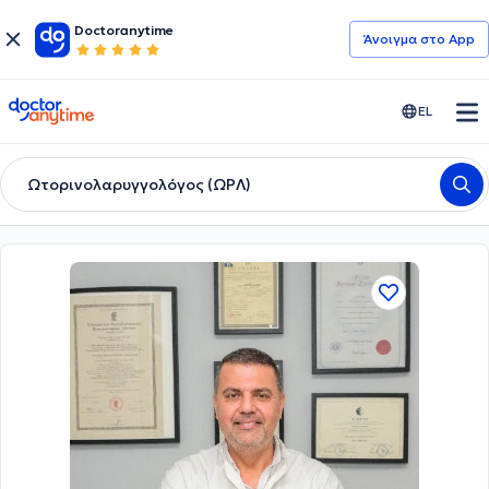
Doctoranytime
Άνοιγμα στο App
doctoranytime
EL
Ωτορινολαρυγγολόγος (ΩΡΛ)