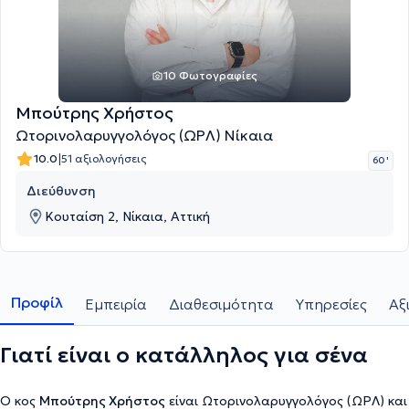
10 Φωτογραφίες
Μπούτρης Χρήστος
Ωτορινολαρυγγολόγος (ΩΡΛ) Νίκαια
|
10.0
51 αξιολογήσεις
60 '
Διεύθυνση
Κουταίση 2, Νίκαια, Αττική
Προφίλ
Εμπειρία
Διαθεσιμότητα
Υπηρεσίες
Αξ
Γιατί είναι ο κατάλληλος για σένα
Ο κος
Μπούτρης Χρήστος
είναι Ωτορινολαρυγγολόγος (ΩΡΛ) και