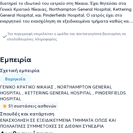
διατηρεί το ιδιωτικό του ιατρείο στη Νίκαια. Έχει θητεύσει στα
Γενικό Κρατικό Νίκαιας, Northampton General Hospital, Kettering
General Hospital, και Pinderfields Hospital. Ο ιατρός έχει στο
ενεργητικό του ενασχόληση σε εξειδικευμένα τμήματα καθώς και
συμμετοχές σε πλήθος συμμετοχών σε Διεθνή Συνέδρια. Στο
ιδιωτικό του ιατρείο αντιμετωπίζει πλήθος περιστατικών,
Την περιγραφή επιμελείται η ομάδα του doctoranytime βασισμένη σε
αξιοποιώντας την επιστημονική του αρτιότητα κι έχοντας πάντα
επαληθευμένες πληροφορίες.
στο επίκεντρο την καλύτερη δυνατή εξυπηρέτηση των
εξατομικευμένων αναγκών κάθε ασθενούς που αναλαμβάνει.
Εμπειρία
Σχετική εμπειρία
Βαρηκοΐα
ΓΕΝΙΚΟ ΚΡΑΤΙΚΟ ΝΙΚΑΙΑΣ , NORTHAMPTON GENERAL
HOSPITAL , KETTERING GENERAL HOSPITAL , PINDERFIELDS
HOSPITAL
51 συστάσεις ασθενών
Σπουδές και κατάρτιση
ΕΝΑΣΧΟΛΗΣΗ ΣΕ ΕΞΕΙΔΙΚΕΥΜΕΝΑ ΤΜΗΜΑΤΑ ΟΠΩΣ ΚΑΙ
ΠΟΛΛΑΠΛΕΣ ΣΥΜΜΕΤΟΧΕΣ ΣΕ ΔΙΕΘΝΗ ΣΥΝΕΔΡΙΑ