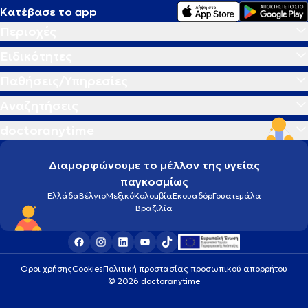
Κατέβασε το app
Περιοχές
Ειδικότητες
Παθήσεις/Υπηρεσίες
Αναζητήσεις
doctoranytime
Διαμορφώνουμε το μέλλον της υγείας
παγκοσμίως
Ελλάδα
Βέλγιο
Μεξικό
Κολομβία
Εκουαδόρ
Γουατεμάλα
Βραζιλία
Οροι χρήσης
Cookies
Πολιτική προστασίας προσωπικού απορρήτου
© 2026 doctoranytime