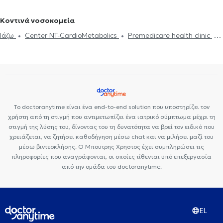
δυσφαγία
Αφαίρεση Αμυγδαλών
Aμυγδαλεκτομή
Κρεατάκια
Ωτορινολαρυγγολόγοι (ΩΡΛ) στη Νέα Σμύρνη
Ωτίτιδα
Ωτορινολαρυγγολόγοι (ΩΡΛ) στο Κουκάκι
Ωτορινολαρυγγολόγοι
Κοντινά νοσοκομεία
(ΩΡΛ) στην Ακρόπολη
Ωτορινολαρυγγολόγοι (ΩΡΛ) στα Εξάρχεια
Ιάζω
Center NT-CardioMetabolics
Premedicare health clinic
Ωτορινολαρυγγολόγοι (ΩΡΛ) στο Ίλιον
Ωτορινολαρυγγολόγοι
Bioclab Ιδιωτικά Πολυιατρεία
Premedicare Health Clinic
(ΩΡΛ) στην Πετρούπολη
Ωτορινολαρυγγολόγοι (ΩΡΛ) στην Κυψέλη
Ωτορινολαρυγγολόγοι (ΩΡΛ) στη Δάφνη
Το doctoranytime είναι ένα end-to-end solution που υποστηρίζει τον
χρήστη από τη στιγμή που αντιμετωπίζει ένα ιατρικό σύμπτωμα μέχρι τη
στιγμή της λύσης του, δίνοντας του τη δυνατότητα να βρεί τον ειδικό που
χρειάζεται, να ζητήσει καθοδήγηση μέσω chat και να μιλήσει μαζί του
μέσω βιντεοκλήσης. Ο Μπουτρης Χρηστος έχει συμπληρώσει τις
πληροφορίες που αναγράφονται, οι οποίες τίθενται υπό επεξεργασία
από την ομάδα του doctoranytime.
EL