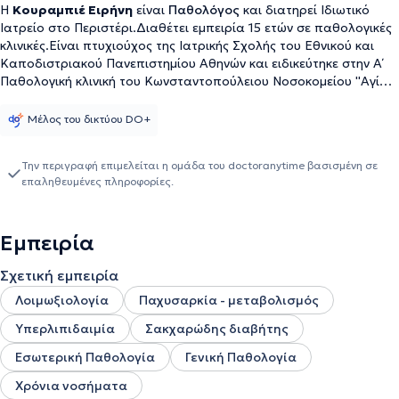
Η
Κουραμπιέ Ειρήνη
είναι
Παθολόγος
και διατηρεί Ιδιωτικό
Ιατρείο στο Περιστέρι.Διαθέτει εμπειρία 15 ετών σε παθολογικές
κλινικές.Είναι πτυχιούχος της Ιατρικής Σχολής του Εθνικού και
Καποδιστριακού Πανεπιστημίου Αθηνών και ειδικεύτηκε στην Α΄
Παθολογική κλινική του Κωνσταντοπούλειου Νοσοκομείου ''Αγία
Όλγα''.Ολοκλήρωσε με επιτυχία την ειδικότητα της Εσωτερικής
Παθολογίας το 2017 και εργάστηκε για 2 χρόνια ως Επιμελήτρια
Μέλος του δικτύου DO+
στο Κέντρο Υγείας στο Αιγάλεω,ενώ από το 2020 έως και σήμερα
εργάζεται ως Επιμελήτρια Ά στην Παθολογική κλινικη της
Την περιγραφή επιμελείται η ομάδα του doctoranytime βασισμένη σε
Πολυδύναμης Νοσηλευτικής Μονάδας Ψυχικής Υγείας Αττικής.Έχει
επαληθευμένες πληροφορίες.
πολυετή εμπειρία στη διαχείριση χρόνιων νοσημάτων,όπως η
αρτηριακή υπέρταση,η υπερλιπιδαιμία,ο σακχαρώδης διαβήτης
τύπου ΙΙ,η αναιμία,οι λοιμώξεις του αναπνευστικού και του
Εμπειρία
ουροποιητικού συστήματος.Τέλος,έχει παρουσία σε Συνέδρια της
Εσωτερικής Παθολογίας,με σκοπό τη συνεχή επιμόρφωσή της σε
Σχετική εμπειρία
θέματα υγείας.
Λοιμωξιολογία
Παχυσαρκία - μεταβολισμός
Υπερλιπιδαιμία
Σακχαρώδης διαβήτης
Εσωτερική Παθολογία
Γενική Παθολογία
Χρόνια νοσήματα