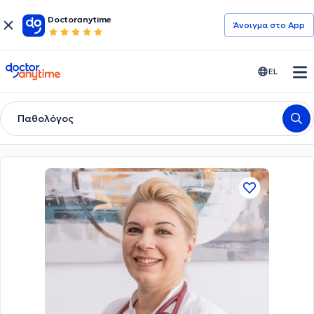
Doctoranytime
Άνοιγμα στο App
doctoranytime
EL
Παθολόγος