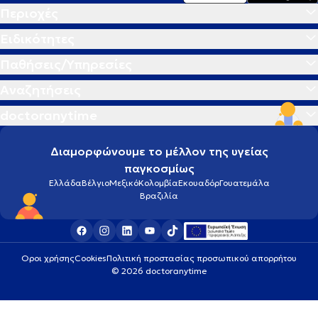
Περιοχές
Ειδικότητες
Παθήσεις/Υπηρεσίες
Αναζητήσεις
doctoranytime
Διαμορφώνουμε το μέλλον της υγείας
παγκοσμίως
Ελλάδα
Βέλγιο
Μεξικό
Κολομβία
Εκουαδόρ
Γουατεμάλα
Βραζιλία
Οροι χρήσης
Cookies
Πολιτική προστασίας προσωπικού απορρήτου
© 2026 doctoranytime