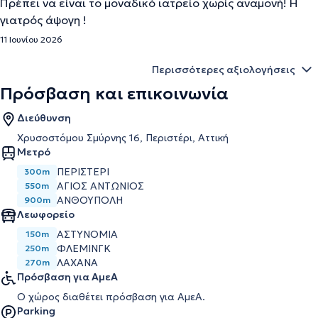
Πρέπει να είναι το μοναδικό ιατρείο χωρίς αναμονή! Η
γιατρός άψογη !
11 Ιουνίου 2026
Περισσότερες αξιολογήσεις
Πρόσβαση και επικοινωνία
Διεύθυνση
Χρυσοστόμου Σμύρνης 16, Περιστέρι, Αττική
Μετρό
ΠΕΡΙΣΤΈΡΙ
300m
ΆΓΙΟΣ ΑΝΤΏΝΙΟΣ
550m
ΑΝΘΟΎΠΟΛΗ
900m
Λεωφορείο
ΑΣΤΥΝΟΜΙΑ
150m
ΦΛΕΜΙΝΓΚ
250m
ΛΑΧΑΝΑ
270m
Πρόσβαση για ΑμεΑ
Ο χώρος διαθέτει πρόσβαση για ΑμεΑ.
Parking