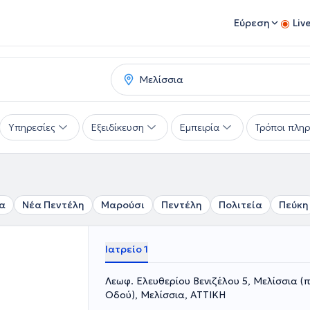
Εύρεση
Liv
Υπηρεσίες
Εξειδίκευση
Εμπειρία
Τρόποι πλη
α
Νέα Πεντέλη
Μαρούσι
Πεντέλη
Πολιτεία
Πεύκη
Ιατρείο 1
Λεωφ. Ελευθερίου Βενιζέλου 5, Μελίσσια (π
Οδού), Μελίσσια, ΑΤΤΙΚΗ