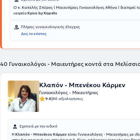
Ο κ. Καπελής Σπύρος ( Μαιευτήρας Γυναικολόγος Αθήνα ) διατηρεί το
ιατρείο
Kyisis by Kapelis
Πλήρης γυναικολογικός έλεγχος
Δες το κόστος
40
Γυναικολόγοι - Μαιευτήρες κοντά στα Μελίσσι
Κλαπόν - Μπενέκου Κάρμεν
Γυναικολόγος - Μαιευτήρας
|
9.8
86 αξιολογήσεις
Σχετικά με την ειδικό
Η
Κλαπόν - Μπενέκου Κάρμεν
είναι Γυναικολόγος - Μαιευτήρας με ιδ
στην Καισαριανή και στην Κηφισιά. Είναι απόφοιτος Ιατρικής του Πανε