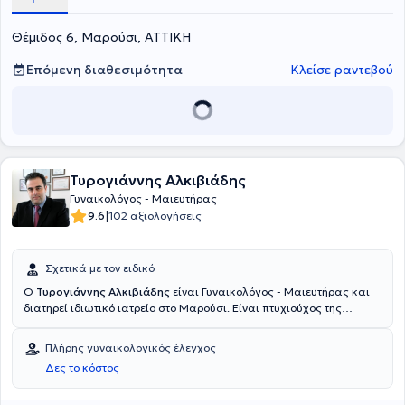
καθώς και στην κολποσκόπηση. Τέλος, η ιατρός μέχρι και σήμερα
διατηρεί συνεργασία με τις Γυναικολογικές - Μαιευτικές Κλινικές
Θέμιδος 6, Μαρούσι, ΑΤΤΙΚΗ
"Ρέα", "Ιασώ" και "Λητώ".
Επόμενη διαθεσιμότητα
Κλείσε ραντεβού
Τυρογιάννης Αλκιβιάδης
Γυναικολόγος - Μαιευτήρας
|
9.6
102 αξιολογήσεις
Σχετικά με τον ειδικό
Ο
Τυρογιάννης Αλκιβιάδης
είναι Γυναικολόγος - Μαιευτήρας και
διατηρεί ιδιωτικό ιατρείο στο Μαρούσι. Είναι πτυχιούχος της
Ιατρικής Σχολής του Εθνικού και Καποδιστριακού Πανεπιστημίου
Αθηνών και ειδικεύτηκε στη Γενική Χειρουργική στην 3η
Πλήρης γυναικολογικός έλεγχος
Πανεπιστημιακή Χειρουργική Κλινική του Γενικού Νοσοκομείου
Δες το κόστος
Νοσημάτων Θώρακος Αθηνών "Σωτηρία" και στη Μαιευτική -
Γυναικολογία στο Γενικό Νοσοκομείο Βόλου και στο Γενικό