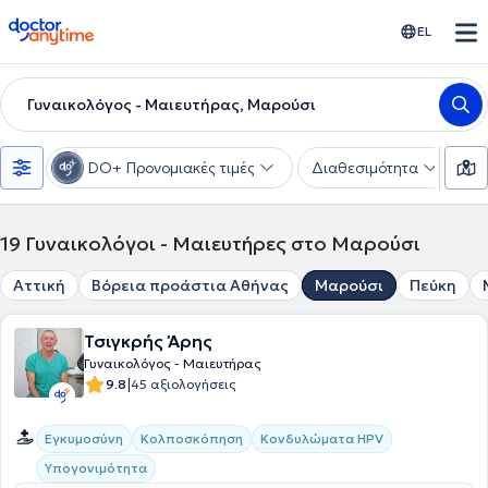
doctoranytime
EL
Γυναικολόγος - Μαιευτήρας, Μαρούσι
DO+ Προνομιακές τιμές
Διαθεσιμότητα
Υ
19
Γυναικολόγοι - Μαιευτήρες στο Μαρούσι
Αττική
Βόρεια προάστια Αθήνας
Μαρούσι
Πεύκη
Τσιγκρής Άρης
Γυναικολόγος - Μαιευτήρας
|
9.8
45 αξιολογήσεις
Εγκυμοσύνη
Κολποσκόπηση
Κονδυλώματα HPV
Υπογονιμότητα