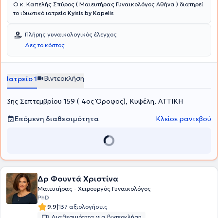
Ο κ. Καπελής Σπύρος ( Μαιευτήρας Γυναικολόγος Αθήνα ) διατηρεί
το ιδιωτικό ιατρείο
Kyisis by Kapelis
Πλήρης γυναικολογικός έλεγχος
Δες το κόστος
Βιντεοκλήση
Ιατρείο 1
3ης Σεπτεμβρίου 159 ( 4ος Όροφος), Κυψέλη, ΑΤΤΙΚΗ
Επόμενη διαθεσιμότητα
Κλείσε ραντεβού
Δρ Φουντά Χριστίνα
Μαιευτήρας - Χειρουργός Γυναικολόγος
PhD
|
9.9
137 αξιολογήσεις
Διαθεσιμότητα για βιντεοκλήση