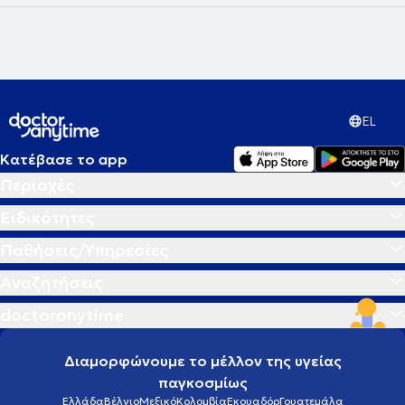
EL
Κατέβασε το app
Περιοχές
Ειδικότητες
Παθήσεις/Υπηρεσίες
Αναζητήσεις
doctoranytime
Διαμορφώνουμε το μέλλον της υγείας
παγκοσμίως
Ελλάδα
Βέλγιο
Μεξικό
Κολομβία
Εκουαδόρ
Γουατεμάλα