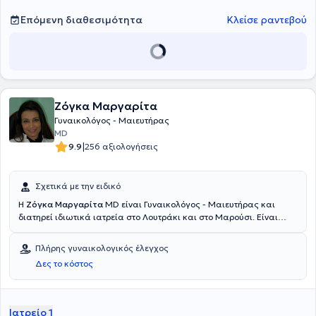
Επόμενη διαθεσιμότητα
Κλείσε ραντεβού
Ζόγκα Μαργαρίτα
Γυναικολόγος - Μαιευτήρας
MD
|
9.9
256 αξιολογήσεις
Σχετικά με την ειδικό
Η
Ζόγκα Μαργαρίτα
MD είναι Γυναικολόγος - Μαιευτήρας και
διατηρεί ιδιωτικά ιατρεία στο Λουτράκι και στο Μαρούσι. Είναι
υποψήφια Διδάκτωρ της Ιατρικής Σχολής του Εθνικού και
Καποδιστριακού Πανεπιστημίου Αθηνών και είναι πτυχιούχος
Πλήρης γυναικολογικός έλεγχος
Ιατρικής. Έχει ειδικευτεί στη Γυναικολογία στο Ειδικό Αντικαρκινικό
Δες το κόστος
Νοσοκομείο Μεταξά και στη μαιευτική στο Γενικό Νοσοκομείο
Αθηνών "Αλεξάνδρα". Είναι εξειδικευμένη στην παθολογία του
τραχήλου της μήτρας, ενώ διαθέτει ιδιαίτερη εμπειρία στην
παθολογία της κύησης, στην αντιμετώπιση των κονδυλωμάτων,
Ιατρείο 1