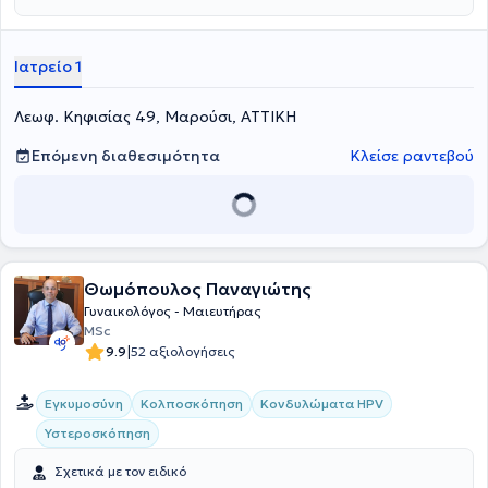
λάβει, μετά από εξετάσεις το αριστείο της Ευρωπαϊκής Εταιρείας
Γυναικολογίας και Μαιευτικής. Ο Δρ Μηνάς Μαστρομηνάς
ανέλαβε tο 1991 τη Διεύθυνση του τμήματος Εξωσωματικής
Ιατρείο 1
Γονιμοποίησης του Μαιευτηρίου Μητέρα και το 1994 ίδρυσε τη
Μονάδα «Εμβρυογένεσις».
Λεωφ. Κηφισίας 49, Μαρούσι, ΑΤΤΙΚΗ
Επόμενη διαθεσιμότητα
Κλείσε ραντεβού
Θωμόπουλος Παναγιώτης
Γυναικολόγος - Μαιευτήρας
MSc
|
9.9
52 αξιολογήσεις
Εγκυμοσύνη
Κολποσκόπηση
Κονδυλώματα HPV
Υστεροσκόπηση
Σχετικά με τον ειδικό