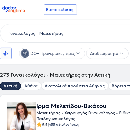
doctoranytime
Είστε ειδικός;
DO+ Προνομιακές τιμές
Διαθεσιμότητα
273
Γυναικολόγοι - Μαιευτήρες στην Αττική
Αττική
Αθήνα
Ανατολικά προάστια Αθήνας
Βόρεια 
Ίρμα Μελετίδου-Βικάτου
Μαιευτήρας - Χειρουργός Γυναικολόγος - Ειδικ
Παιδογυναικολόγος
|
9.9
455 αξιολογήσεις