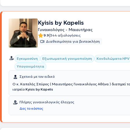
2017 είναι μέλος της Σουηδικής Εταιρείας Αναπαραγωγικής Ιατρικής 
2017 υπό την αιγίδα της Σουηδικής Ένωσης Μαιευτήρων - Γυναικολόγ
μετεκπαίδευση με αντικείμενο "Αναπαραγωγική Ιατρική και Χειρουργι
Στοκχόλμη και το 2019 με αντικείμενο "Διαγνωστική και Επεμβατική 
Kyisis by Kapelis
στο Lidköping. Τέλος, είναι Συνεργάτης Ιατρός του Κέντρου Υποβοηθούμενης
Γυναικολόγος - Μαιευτήρας
Αναπαραγωγής EMBRYOLAND.
|
9.9
344 αξιολογήσεις
Διαθεσιμότητα για βιντεοκλήση
Εγκυμοσύνη
Εξωσωματική γονιμοποίηση
Κονδυλώματα HPV
Υπογονιμότητα
Σχετικά με τον ειδικό
Ο κ. Καπελής Σπύρος ( Μαιευτήρας Γυναικολόγος Αθήνα ) διατηρεί το
ιατρείο
Kyisis by Kapelis
Πλήρης γυναικολογικός έλεγχος
Δες το κόστος