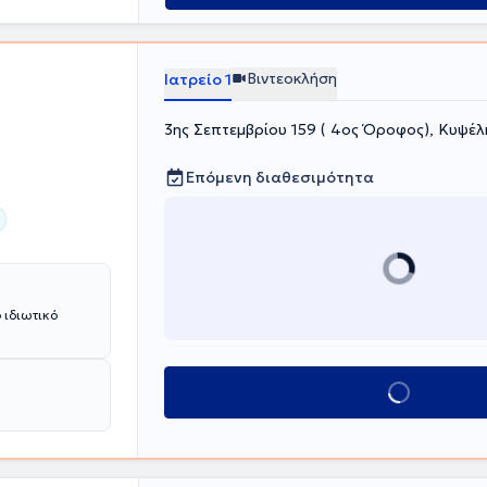
(SSRM). Το
ων έλαβε
κή" στη
Υστεροσκόπηση"
Βιντεοκλήση
Ιατρείο 1
3ης Σεπτεμβρίου 159 ( 4ος Όροφος), Κυψέλ
Επόμενη διαθεσιμότητα
 ιδιωτικό
Κλείσε ραντεβού