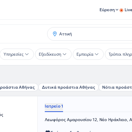
Εύρεση
Liv
Υπηρεσίες
Εξειδίκευση
Εμπειρία
Τρόποι πλη
προάστια Αθήνας
Δυτικά προάστια Αθήνας
Νότια προάστ
Ιατρείο 1
ός
Λεωφόρος Αμαρουσίου 12, Νέο Ηράκλειο, 