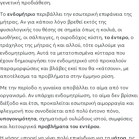
γενετική προδιάθεση.
Το
ενδομήτριο
περιβάλλει την εσωτερική επιφάνεια της
μήτρας. Αν για κάποιο λόγο βρεθεί εκτός της
φυσιολογικής του θέσης σε σημεία όπως η κοιλιά, οι
ωοθήκες, οι σάλπιγγες, η ουροδόχος κύστη,
το έντερο
, ο
τράχηλος της μήτρας ή και αλλού, τότε ομιλούμε για
ενδομητρίωση. Αυτά τα μετατοπισμένα κύτταρα που
έχουν δημιουργήσει τον ενδομητρικό ιστό προκαλούν
παραμορφώσεις και βλάβες εκεί που θα «κάτσουν», με
αποτέλεσμα τα προβλήματα στην έμμηνο ρύση.
Με την περίοδο η γυναίκα αποβάλλει το αίμα από τον
οργανισμό. Αν υπάρχει ενδομητρίωση, το αίμα δεν βρίσκει
διέξοδο και έτσι, προκαλείται εσωτερική αιμορραγία και
φλεγμονή που συνοδεύεται από πολύ έντονο πόνο,
υπογονιμότητα
, σχηματισμό ουλώδους ιστού, συμφύσεις
και λειτουργικά
προβλήματα του εντέρου
.
Η νόσος μπορεί να γίνει πολύ επικίνδυνη για τη
μήτρα
, τις