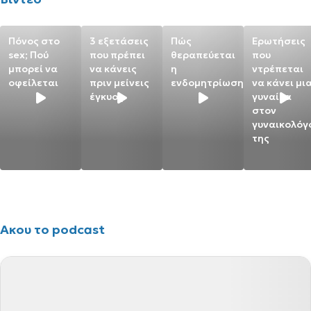
Πόνος στο
3 εξετάσεις
Πώς
Ερωτήσεις
sex; Πού
που πρέπει
θεραπεύεται
που
μπορεί να
να κάνεις
η
ντρέπεται
οφείλεται
πριν μείνεις
ενδομητρίωση;
να κάνει μι
έγκυος
γυναίκα
στον
γυναικολόγ
της
Ακου το podcast