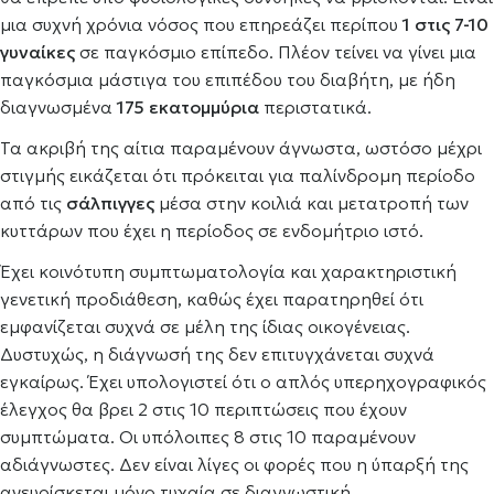
μια συχνή χρόνια νόσος που επηρεάζει περίπου
1 στις 7-10
γυναίκες
σε παγκόσμιο επίπεδο. Πλέον τείνει να γίνει μια
παγκόσμια μάστιγα του επιπέδου του διαβήτη, με ήδη
διαγνωσμένα
175 εκατομμύρια
περιστατικά.
Τα ακριβή της αίτια παραμένουν άγνωστα, ωστόσο μέχρι
στιγμής εικάζεται ότι πρόκειται για παλίνδρομη περίοδο
από τις
σάλπιγγες
μέσα στην κοιλιά και μετατροπή των
κυττάρων που έχει η περίοδος σε ενδομήτριο ιστό.
Έχει κοινότυπη συμπτωματολογία και χαρακτηριστική
γενετική προδιάθεση, καθώς έχει παρατηρηθεί ότι
εμφανίζεται συχνά σε μέλη της ίδιας οικογένειας.
Δυστυχώς, η διάγνωσή της δεν επιτυγχάνεται συχνά
εγκαίρως. Έχει υπολογιστεί ότι ο απλός υπερηχογραφικός
έλεγχος θα βρει 2 στις 10 περιπτώσεις που έχουν
συμπτώματα. Οι υπόλοιπες 8 στις 10 παραμένουν
αδιάγνωστες. Δεν είναι λίγες οι φορές που η ύπαρξή της
ανευρίσκεται μόνο τυχαία σε διαγνωστική