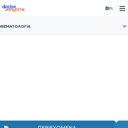
doctoranytime
EL
ΘΕΜΑΤΟΛΟΓΙΑ
Ενδομητρίωση
Η νόσος που παρουσιάζουν 175 εκατομμύρια
γυναίκες παγκοσμίως
ΠΕΡΙΕΧΟΜΕΝΑ