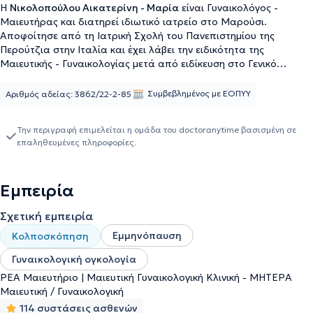
H
Νικολοπούλου Αικατερίνη - Μαρία
είναι Γυναικολόγος -
Μαιευτήρας και διατηρεί ιδιωτικό ιατρείο στο Μαρούσι.
Αποφοίτησε από τη Ιατρική Σχολή του Πανεπιστημίου της
Περούτζια στην Ιταλία και έχει λάβει την ειδικότητα της
Μαιευτικής - Γυναικολογίας μετά από ειδίκευση στο Γενικό
Νοσοκομείο της Καλαμάτας και στο Αρεταίειο Πανεπιστημιακό
Νοσοκομείο και μετεκπαίδευση στο Birmingham της Αγγλίας στην
Συμβεβλημένος με ΕΟΠΥΥ
Αριθμός αδείας: 3862/22-2-85
κολποσκόπηση, παθολογία τραχήλου, κόλπου , αιδοίου και στην
ορμονική αποκατάσταση στην εμμηνόπαυση. Είναι συνεργάτης
Την περιγραφή επιμελείται η ομάδα του doctoranytime βασισμένη σε
και εφημερεύουσα ιατρός στο Μαιευτήριο Ρέα και συνεργάτης
επαληθευμένες πληροφορίες.
του Μαιευτηρίου Μητέρα , ενώ παράλληλα διατηρεί ιδιωτικό
ιατρείο τα τελευταία 20 και πλέον χρόνια. Στο ιατρείο της
παρέχονται πλήθος βασικών ιατρικών υπηρεσιών, όπως Τεστ
Εμπειρία
ΠΑΠ, διακολπικός υπέρηχος μήτρας και ωοθηκών, κολποσκόπηση
- laser, και παρακολούθηση κύησης. Παράλληλα, ασχολείται με
Σχετική εμπειρία
την υποστήριξη και τη θεραπεία αντικατάστασης ορμονών στην
εμμηνόπαυση, την εφηβική γυναικολογία και τη θεραπεία
Εμμηνόπαυση
Κολποσκόπηση
κονδυλωμάτων τραχήλου, κόλπου και αιδοίου. Έχει
πραγματοποιήσει πλήθος κολποσκοπήσεων, ενώ έχει αναλάβει
Γυναικολογική ογκολογία
πολλά περιστατικά ογκολογίας του κατώτερου γεννητικού
ΡΕΑ Μαιευτήριο | Μαιευτική Γυναικολογική Κλινική - ΜΗΤΕΡΑ
συστήματος. Τέλος, κατέχει ιδιαίτερη εμπειρία στην θεραπεία
Μαιευτική / Γυναικολογική
αντικατάστασης των ορμονών κατά τη διάρκεια της
114 συστάσεις ασθενών