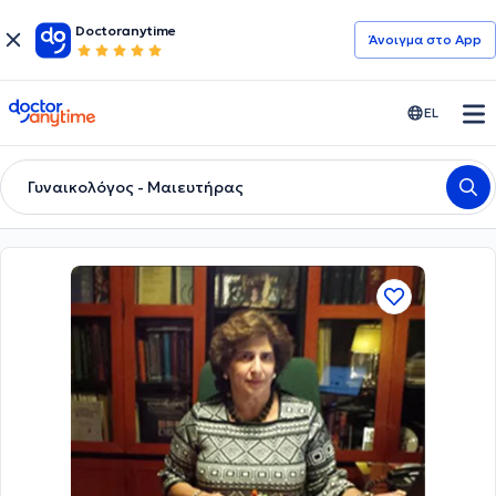
Doctoranytime
Άνοιγμα στο App
doctoranytime
EL
Γυναικολόγος - Μαιευτήρας