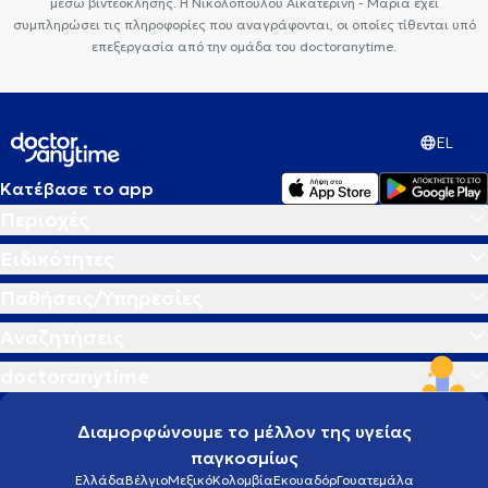
μέσω βιντεοκλήσης. Η Νικολοπουλου Αικατερινη - Μαρια έχει
συμπληρώσει τις πληροφορίες που αναγράφονται, οι οποίες τίθενται υπό
επεξεργασία από την ομάδα του doctoranytime.
EL
Κατέβασε το app
Περιοχές
Ειδικότητες
Παθήσεις/Υπηρεσίες
Αναζητήσεις
doctoranytime
Διαμορφώνουμε το μέλλον της υγείας
παγκοσμίως
Ελλάδα
Βέλγιο
Μεξικό
Κολομβία
Εκουαδόρ
Γουατεμάλα