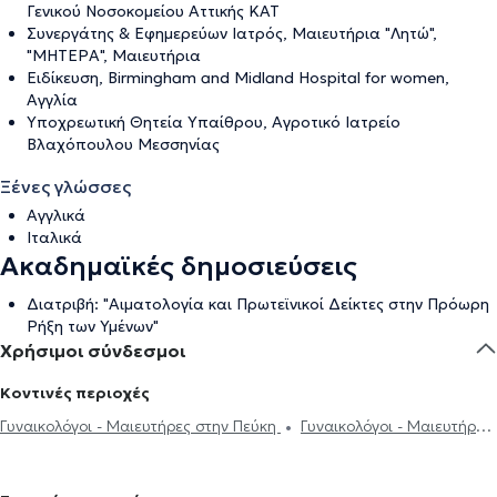
Γενικού Νοσοκομείου Αττικής ΚΑΤ
Συνεργάτης & Εφημερεύων Ιατρός, Μαιευτήρια "Λητώ",
"ΜΗΤΕΡΑ", Μαιευτήρια
Ειδίκευση, Birmingham and Midland Hospital for women,
Αγγλία
Υποχρεωτική Θητεία Υπαίθρου, Αγροτικό Ιατρείο
Βλαχόπουλου Μεσσηνίας
Ξένες γλώσσες
Αγγλικά
Ιταλικά
Ακαδημαϊκές δημοσιεύσεις
Διατριβή: "Αιματολογία και Πρωτεϊνικοί Δείκτες στην Πρόωρη
Ρήξη των Υμένων"
Χρήσιμοι σύνδεσμοι
Κοντινές περιοχές
Γυναικολόγοι - Μαιευτήρες στην Πεύκη
Γυναικολόγοι - Μαιευτήρες
στην Κηφισιά
Γυναικολόγοι - Μαιευτήρες στο Νέο Ηράκλειο
Γυναικολόγοι - Μαιευτήρες στα Βριλήσσια
Γυναικολόγοι -