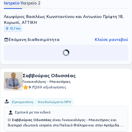
Γυναικολόγος στο Μαιευτήριo ΙΑΣΩ. Παρακολούθησε
Ιατρείο 1
Ιατρείο 2
μετεκπαιδευτικές διαλέξεις στα νοσοκομεία Αρεταίειο και
Αλεξάνδρα και έχει στο ενεργητικό του ομιλίες, εκπαιδευτικά
Λεωφόρος Βασιλέως Κωνσταντίνου και Αντωνίου Πρίφτη 1Β,
μαθήματα, διαλέξεις, βιβλιογραφικές ενημερώσεις, προφορικές
ανακοινώσεις, ελεύθερες ανακοινώσεις σε πολλά συνεδρία για
Κορωπί, ΑΤΤΙΚΗ
διάφορα θέματα και δημοσιεύσεις σε ξένα και ελληνικά περιοδικά.
13,7 km
Επόμενη διαθεσιμότητα
Κλείσε ραντεβού
Σαββούρας Οδυσσέας
Γυναικολόγος - Μαιευτήρας
|
9.7
269 αξιολογήσεις
Εγκυμοσύνη
Κονδυλώματα HPV
Σχετικά με τον ειδικό
Ο
Σαββούρας Οδυσσέας
είναι Γυναικολόγος - Μαιευτήρας και
διατηρεί ιδιωτικά ιατρεία στο Παλαιό Φάληρο και στην Αρτέμιδα.
Είναι πτυχιούχος ιατρικής, παρακολούθησε μεταπτυχιακό