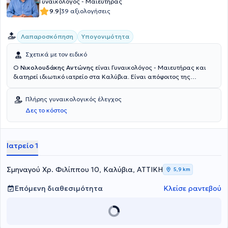
Γυναικολόγος - Μαιευτήρας
|
9.9
39 αξιολογήσεις
Λαπαροσκόπηση
Υπογονιμότητα
Σχετικά με τον ειδικό
Ο
Νικολουδάκης Αντώνης
είναι Γυναικολόγος - Μαιευτήρας και
διατηρεί ιδιωτικό ιατρείο στα Καλύβια. Είναι απόφοιτος της
Ιατρικής Σχολής του Πανεπιστημίου Ιωαννίνων με εξειδίκευση στην
ανοσολογία της αναπαραγωγής και στην λαπαροσκοπική
Πλήρης γυναικολογικός έλεγχος
χειρουργική. Διευθύνει το τμήμα ελέγχου επαναλαμβανόμενων
Δες το κόστος
αποβολών και είναι επιστημονικός συνεργάτης της μονάδας
εξωσωματικής γονιμοποίησης του Μαιευτηρίου ΡΕΑ (REA IVF).
Τέλος, είναι τακτικό μέλος της Ελληνικής Εταιρείας Γυναικολογικής
Ενδοσκόπησης και της Ευρωπαϊκής Εταιρείας Γυναικολογικής
Ιατρείο 1
Ενδοσκόπησης. Στο ιατρείο του αναλαμβάνει περιστατικά που
απαντώνται σε όλο το φάσμα της γυναικολογίας - μαιευτικής και
πιο συγκεκριμένα: Υπογονιμότητα, Ρομποτική χειρουργική και
Σμηναγού Χρ. Φιλίππου 10, Καλύβια, ΑΤΤΙΚΗ
5,9 km
Εγκυμοσύνη - Προγεννητικός έλεγχος.
Επόμενη διαθεσιμότητα
Κλείσε ραντεβού