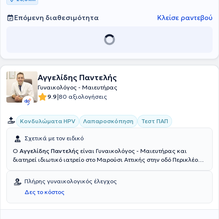
Επόμενη διαθεσιμότητα
Κλείσε ραντεβού
Αγγελίδης Παντελής
Γυναικολόγος - Μαιευτήρας
|
9.9
80 αξιολογήσεις
Κονδυλώματα HPV
Λαπαροσκόπηση
Τεστ ΠΑΠ
Σχετικά με τον ειδικό
Ο
Αγγελίδης Παντελής
είναι Γυναικολόγος - Μαιευτήρας και
διατηρεί ιδιωτικό ιατρείο στο Μαρούσι Αττικής στην οδό Περικλέους
6. Αποφοίτησε από την Ιατρική Σχολή του Πανεπιστημίου της Μεσίνα
στην Ιταλία, με άριστα και διαθέτει master στη ελάχιστα
Πλήρης γυναικολογικός έλεγχος
επεμβατική και ρομποτική χειρουργική. Ολοκλήρωσε τη
Δες το κόστος
στρατιωτική του θητεία και εργάστηκε ως αγροτικός ιατρός στο
Κέντρο Υγείας Πραμάντων, οπού και εκπλήρωσε την υπηρεσία
υπαίθρου. Θήτευσε στο Νοσοκομείο Παίδων "Π. & Α. Κυριακού",