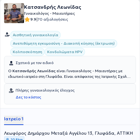
Κατσανδρής Λεωνίδας
Γυναικολόγος - Μαιευτήρας
|
9.9
70 αξιολογήσεις
Αισθητική γυναικολογία
Ανεπιθύμητη εγκυμοσύνη - Διακοπή κύησης (έκτρωση)
Κολποσκόπηση
Κονδυλώματα HPV
Σχετικά με τον ειδικό
Ο
Κατσανδρής Λεωνίδας
είναι Γυναικολόγος - Μαιευτήρας με
ιδιωτικό ιατρείο στη Γλυφάδα. Είναι απόφοιτος της Ιατρικής Σχολής
του Εθνικού και Καποδιστριακού Πανεπιστημίου Αθηνών και
κατέχει Δίπλωμα Εξειδίκευσης στην Ελάχιστα Επεμβατική
Πλήρης γυναικολογικός έλεγχος
Λαπαροσκοπική Χειρουργική από το World Laparoscopy Hospital
Δες το κόστος
του Δελχί της Ινδίας. Παράλληλα με το ιατρείο του εργάζεται και
στο Μαιευτήριο "Ιασώ", ενώ έχει λάβει την ειδίκευση του στη
Γυναικολογία - Μαιευτική από την Α’ Κλινική του Γενικού
Νοσοκομείου - Μαιευτηρίου "Έλενα Βενιζέλου". Τέλος, φροντίζοντας
Ιατρείο 1
για τη συνεχή του εκπαίδευση συμμετέχει σε συνέδρια σχετικά με τη
Γυναικολογία και τη Μαιευτική.
Λεωφόρος Δημάρχου Μεταξά Αγγέλου 13, Γλυφάδα, ΑΤΤΙΚΗ
20,8 km