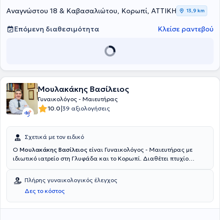
Νοσοκομείο "Η Παμμακάριστος". Τέλος, η γιατρός έχει
παρακολουθήσει πολυάριθμα συνέδρια και σεμινάρια της
Αναγνώστου 18 & Καβασαλιώτου, Κορωπί, ΑΤΤΙΚΗ
13,9 km
ειδικότητά της και πραγματοποίησε πολυάριθμες ομιλίες σε
συνέδρια.
Επόμενη διαθεσιμότητα
Κλείσε ραντεβού
Μουλακάκης Βασίλειος
Γυναικολόγος - Μαιευτήρας
|
10.0
39 αξιολογήσεις
Σχετικά με τον ειδικό
Ο
Μουλακάκης Βασίλειος
είναι Γυναικολόγος - Μαιευτήρας με
ιδιωτικό ιατρείο στη Γλυφάδα και το Κορωπί. Διαθέτει πτυχίο
ιατρικής από το Πανεπιστήμιο Πατρών και έλαβε τον τίτλο της
ειδικότητας της Μαιευτικής - Γυναικολογίας από το Τζάνειο
Πλήρης γυναικολογικός έλεγχος
νοσοκομείο του Πειραιά. Επίσης, διαθέτει τρίμηνη χειρουργική
Δες το κόστος
εκπαίδευση στη Γαλλία. Διαθέτει αξιόλογη κλινική εμπειρία
έχοντας εργαστεί σε μεγάλες μαιευτικές κλινικές, όπως το Λητώ,
και έχει διατελέσει Επιμελητής Μαιευτήρας - Χειρουργός