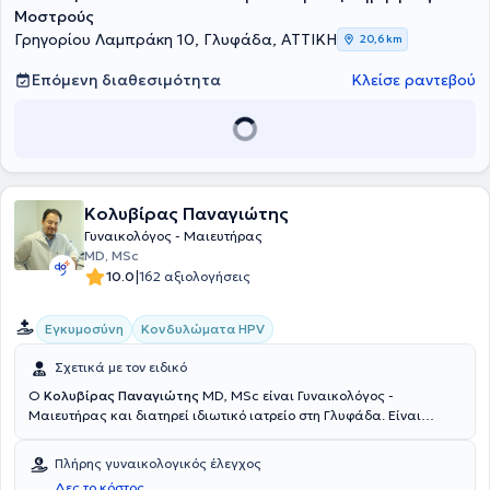
Μοστρούς
Γρηγορίου Λαμπράκη 10, Γλυφάδα, ΑΤΤΙΚΗ
20,6 km
Επόμενη διαθεσιμότητα
Κλείσε ραντεβού
Κολυβίρας Παναγιώτης
Γυναικολόγος - Μαιευτήρας
MD, MSc​
|
10.0
162 αξιολογήσεις
Εγκυμοσύνη
Κονδυλώματα HPV
Σχετικά με τον ειδικό
Ο
Κολυβίρας Παναγιώτης
MD, MSc​ είναι Γυναικολόγος -
Μαιευτήρας και διατηρεί ιδιωτικό ιατρείο στη Γλυφάδα. Είναι
απόφοιτος της Ιατρικής Σχολής του Πανεπιστημίου Ιωαννίνων και
παρακολούθησε μεταπτυχιακό πρόγραμμα στην “Έρευνα στη
Πλήρης γυναικολογικός έλεγχος
γυναικεία αναπαραγωγή”, στην Ιατρική Σχολή του Εθνικού και
Δες το κόστος