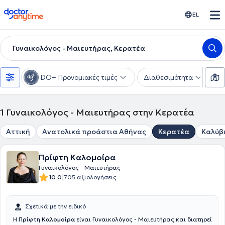
doctoranytime
EL
Γυναικολόγος - Μαιευτήρας, Κερατέα
DO+ Προνομιακές τιμές
Διαθεσιμότητα
Υ
1
Γυναικολόγος - Μαιευτήρας στην Κερατέα
Αττική
Ανατολικά προάστια Αθήνας
Κερατέα
Καλύβ
Πρίφτη Καλομοίρα
Γυναικολόγος - Μαιευτήρας
|
10.0
705 αξιολογήσεις
Σχετικά με την ειδικό
Η
Πρίφτη Καλομοίρα
είναι Γυναικολόγος - Μαιευτήρας και διατηρεί