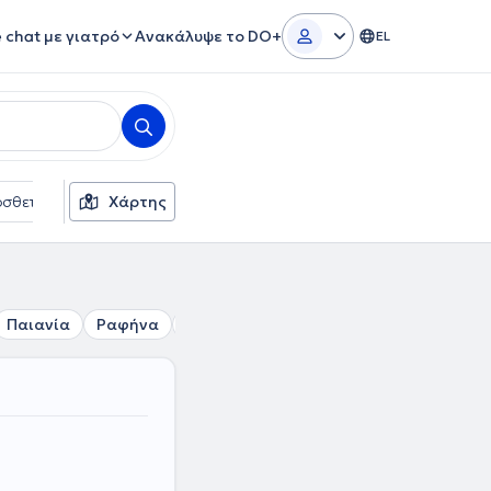
e chat με γιατρό
Ανακάλυψε το DO+
EL
σθετα φίλτρα
Χάρτης
Γλώσσες
Ασφαλιστικές εταιρείες
Παιανία
Ραφήνα
Κορωπί
Αρτέμιδα
Νέα Μάκρη