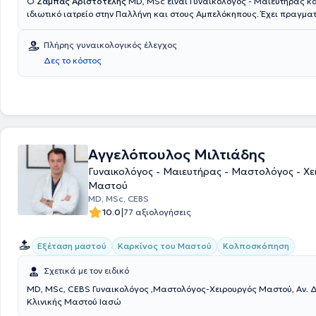
Ο
Ζαμπάς Αριστοτέλης
MD, MSc είναι Γυναικολόγος - Μαιευτήρας κα
ιδιωτικό ιατρείο στην Παλλήνη και στους Αμπελόκηπους. Έχει πραγμα
μετεκπαίδευση στην ενδοσκοπική χειρουργική, στην υπογονιμότητα και
ουρογυναικολογία και έχει εκπαιδευτεί στη Διαχείριση και Αντιμετώ
Πλήρης γυναικολογικός έλεγχος
Επειγόντων Περιστατικών - ALSO (Advanced Life Support in Obstetrics
Δες το κόστος
Ελληνική Εταιρεία Μαιευτικού και Γυναικολογικού Επείγοντος. Παράλλ
Επιστημονικός Συνεργάτης των Μαιευτηρίων "Μητέρα" και "Ρέα". Κατά
της καριέρας του έχει λάβει μέρος σε πλήθος συνεδρίων και σεμιναρίω
ιατρός διαθέτει εμπειρία στην κολποσκόπηση, υστεροσκόπηση, αντιμ
ινομυωμάτων, κονδυλωμάτων, καθώς και στις κυήσεις υψηλού κινδύν
Αγγελόπουλος Μιλτιάδης
Γυναικολόγος - Μαιευτήρας - Μαστολόγος - Χε
Μαστού
MD, MSc, CEBS
|
10.0
77 αξιολογήσεις
Εξέταση μαστού
Καρκίνος του Μαστού
Κολποσκόπηση
Σχετικά με τον ειδικό
MD, MSc, CEBS Γυναικολόγος ,Μαστολόγος-Χειρουργός Μαστού, Αν. Δ
Κλινικής Μαστού Ιασώ