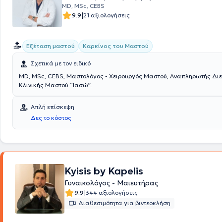
MD, MSc, CEBS
|
9.9
21 αξιολογήσεις
Εξέταση μαστού
Καρκίνος του Μαστού
Σχετικά με τον ειδικό
MD, MSc, CEBS, Μαστολόγος - Χειρουργός Μαστού, Αναπληρωτής Διευθυντής Α’
Κλινικής Μαστού “Ιασώ”.
Απλή επίσκεψη
Δες το κόστος
Kyisis by Kapelis
Γυναικολόγος - Μαιευτήρας
|
9.9
344 αξιολογήσεις
Διαθεσιμότητα για βιντεοκλήση