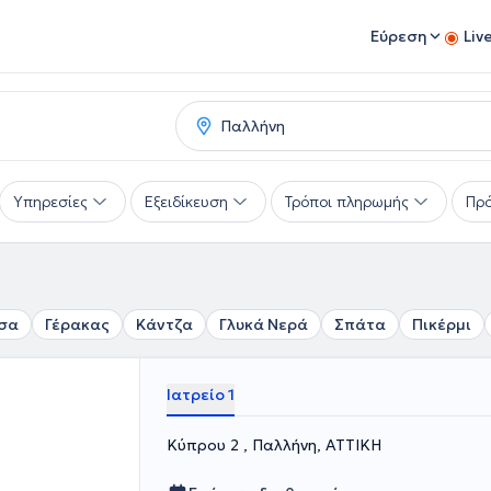
Εύρεση
Liv
Υπηρεσίες
Εξειδίκευση
Τρόποι πληρωμής
Πρό
σα
Γέρακας
Κάντζα
Γλυκά Νερά
Σπάτα
Πικέρμι
Ιατρείο 1
Κύπρου 2 , Παλλήνη, ΑΤΤΙΚΗ