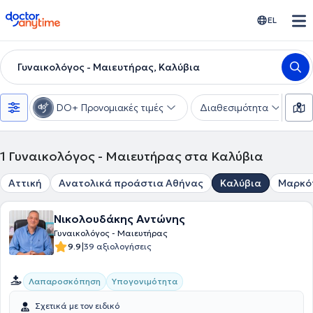
doctoranytime
EL
Γυναικολόγος - Μαιευτήρας, Καλύβια
DO+ Προνομιακές τιμές
Διαθεσιμότητα
Υ
1
Γυναικολόγος - Μαιευτήρας στα Καλύβια
Αττική
Ανατολικά προάστια Αθήνας
Καλύβια
Μαρκό
Νικολουδάκης Αντώνης
Γυναικολόγος - Μαιευτήρας
|
9.9
39 αξιολογήσεις
Λαπαροσκόπηση
Υπογονιμότητα
Σχετικά με τον ειδικό