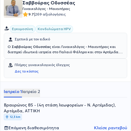
Σαββούρας Οδυσσέας
Γυναικολόγος - Μαιευτήρας
|
9.7
269 αξιολογήσεις
Εγκυμοσύνη
Κονδυλώματα HPV
Σχετικά με τον ειδικό
Ο
Σαββούρας Οδυσσέας
είναι Γυναικολόγος - Μαιευτήρας και
διατηρεί ιδιωτικά ιατρεία στο Παλαιό Φάληρο και στην Αρτέμιδα.
Είναι πτυχιούχος ιατρικής, παρακολούθησε μεταπτυχιακό
πρόγραμμα στην Λαπαροσκοπική και Ρομποτική Χειρουργική στη
Πλήρης γυναικολογικός έλεγχος
Γυναικολογία στο Πανεπιστήμιο Stanford των Ηνωμένων Πολιτειών
Δες το κόστος
Αμερικής και έχει εξειδικευθεί στην παθολογία του τραχήλου της
μήτρας. Επιπλέον, είναι συγγραφέας του πρώτου παγκόσμιου
βιβλίου ρομποτικής χειρουργικής στη γυναικολογία και
ενδομητρίωση, του C. Nezhat. Τέλος, έχει υπάρξει εκπαιδευτής
Ιατρείο 1
Ιατρείο 2
ρομποτικής – λαπαροσκοπικής χειρουργικής σε άλλους ιατρούς,
στο παγκόσμιο συνέδριο ρομποτικής και λαπαροσκοπικής
Βραυρώνος 85 - (4η στάση λεωφορείων - Ν. Αρτέμιδας),
χειρουργικής στη Νέα Υόρκη των ΗΠΑ και είναι μέλος του Ιατρικού
Συλλόγου Αθηνών.
Αρτέμιδα, ΑΤΤΙΚΗ
12,3 km
Επόμενη διαθεσιμότητα
Κλείσε ραντεβού