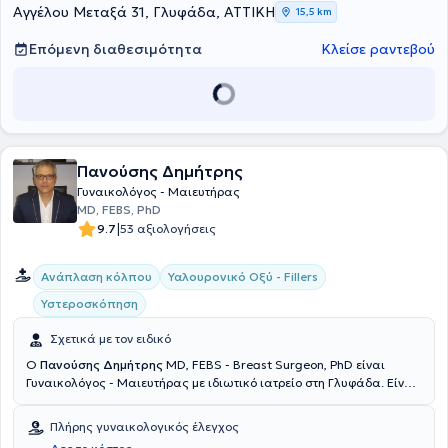
Επιστημονικός Συνεργάτης του Μαιευτηρίου Ιασώ, της Κλινικής
Αγγέλου Μεταξά 31, Γλυφάδα, ΑΤΤΙΚΗ
15,5 km
Ιασώ General, καθώς και της Μονάδας Υποβοηθούμενης
Αναπαραγωγής Institute of Life - Ιασώ. Στο ιδιωτικό της ιατρείο
Επόμενη διαθεσιμότητα
Κλείσε ραντεβού
αντιμετωπίζει παθήσεις πάνω σε όλο το φάσμα της γυναικολογίας
και παρέχει εξειδικευμένες υπηρεσίες στις εξατομικευμένες
ανάγκες των ασθενών της.
Πανούσης Δημήτρης
Γυναικολόγος - Μαιευτήρας
MD, FEBS, PhD
|
9.7
53 αξιολογήσεις
Ανάπλαση κόλπου
Υαλουρονικό Οξύ - Fillers
Υστεροσκόπηση
Σχετικά με τον ειδικό
Ο
Πανούσης Δημήτρης
MD, FEBS - Breast Surgeon, PhD είναι
Γυναικολόγος - Μαιευτήρας με ιδιωτικό ιατρείο στη Γλυφάδα. Είναι
Διδάκτωρ της Ιατρικής Σχολής του Εθνικού και Καποδιστριακού
Πανεπιστημίου Αθηνών και ολοκλήρωσε την ειδίκευση του στην Α'
Πλήρης γυναικολογικός έλεγχος
Πανεπιστημιακή Κλινική του Πανεπιστημίου Αθηνών. Είναι