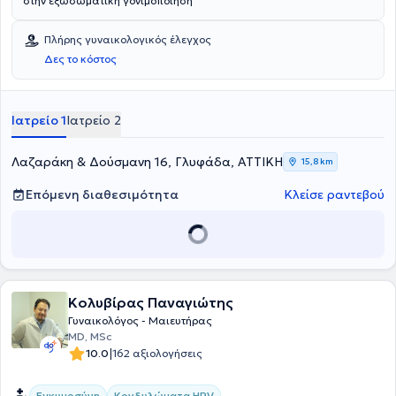
στην εξωσωματική γονιμοποίηση
Πλήρης γυναικολογικός έλεγχος
Δες το κόστος
Ιατρείο 1
Ιατρείο 2
Λαζαράκη & Δούσμανη 16, Γλυφάδα, ΑΤΤΙΚΗ
15,8 km
Επόμενη διαθεσιμότητα
Κλείσε ραντεβού
Κολυβίρας Παναγιώτης
Γυναικολόγος - Μαιευτήρας
MD, MSc​
|
10.0
162 αξιολογήσεις
Εγκυμοσύνη
Κονδυλώματα HPV