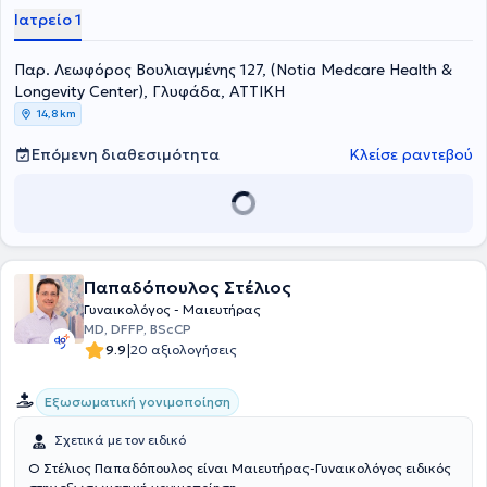
"Mediterraneo First Care", π.Ακαδημαϊκός υπότροφος ειδικός σε
Ιατρείο 1
θέματα Επανειλημμένων Αποβολών και Πρόωρης Ωοθηκικής
Ανεπάρκειας στη Γ’ Πανεπιστημιακή κλινική του Νοσοκομείου
Παρ. Λεωφόρος Βουλιαγμένης 127, (Notia Medcare Health &
"Αττικόν" , πρώην Επιστημονικός Συνεργάτης στη Β’ Πανεπιστημιακή
κλινική του "Αρεταίειου" Νοσοκομείου στο τμήμα Επανειλημμένων
Longevity Center), Γλυφάδα, ΑΤΤΙΚΗ
Αποβολών και Πρόωρης Ωοθηκικής Ανεπάρκειας. Είναι μέλος ΔΣ
14,8 km
στην Ελληνική Εταιρεία Οικογενειακού Προγραμματισμού -
Αντισύλληψης και Αναπαραγωγικής Υγείας καθώς και Πρόεδρος
Επόμενη διαθεσιμότητα
Κλείσε ραντεβού
ΔΣ του Ελληνικού Ινστιτούτου DRG.
Παπαδόπουλος Στέλιος
Γυναικολόγος - Μαιευτήρας
MD, DFFP, BScCP
|
9.9
20 αξιολογήσεις
Εξωσωματική γονιμοποίηση
Σχετικά με τον ειδικό
Ο Στέλιος Παπαδόπουλος είναι Μαιευτήρας-Γυναικολόγος ειδικός