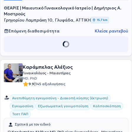
ΘΕΑΡΙΣ | Μαιευτικό Γυναικολογικό Ιατρείο | Δημήτριος Α.
Μοστρούς
Γρηγορίου Λαμπράκη 10, Γλυφάδα, ΑΤΤΙΚΗ
15,7 km
Επόμενη διαθεσιμότητα
Κλείσε ραντεβού
Καράμπελας Αλέξιος
Γυναικολόγος - Μαιευτήρας
MD, PhD
|
9.9
145 αξιολογήσεις
Ανεπιθύμητη εγκυμοσύνη - Διακοπή κύησης (έκτρωση)
Εγκυμοσύνη
Εξωσωματική γονιμοποίηση
Κολποσκόπηση
Τεστ ΠΑΠ
Σχετικά με τον ειδικό
Ο
Καράμπελας Αλέξιος
MD, PhD είναι Γυναικολόγος - Μαιευτήρας