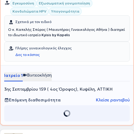
Εγκυμοσύνη
Εξωσωματική γονιμοποίηση
Κονδυλώματα HPV
Υπογονιμότητα
Σχετικά με τον ειδικό
Ο κ. Καπελής Σπύρος ( Μαιευτήρας Γυναικολόγος Αθήνα ) διατηρεί
το ιδιωτικό ιατρείο
Kyisis by Kapelis
Πλήρης γυναικολογικός έλεγχος
Δες το κόστος
Βιντεοκλήση
Ιατρείο 1
3ης Σεπτεμβρίου 159 ( 4ος Όροφος), Κυψέλη, ΑΤΤΙΚΗ
Επόμενη διαθεσιμότητα
Κλείσε ραντεβού