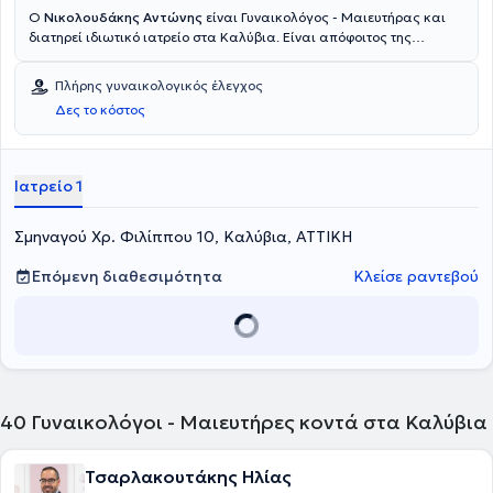
Ο
Νικολουδάκης Αντώνης
είναι Γυναικολόγος - Μαιευτήρας και
διατηρεί ιδιωτικό ιατρείο στα Καλύβια. Είναι απόφοιτος της
Ιατρικής Σχολής του Πανεπιστημίου Ιωαννίνων με εξειδίκευση στην
ανοσολογία της αναπαραγωγής και στην λαπαροσκοπική
Πλήρης γυναικολογικός έλεγχος
χειρουργική. Διευθύνει το τμήμα ελέγχου επαναλαμβανόμενων
Δες το κόστος
αποβολών και είναι επιστημονικός συνεργάτης της μονάδας
εξωσωματικής γονιμοποίησης του Μαιευτηρίου ΡΕΑ (REA IVF).
Τέλος, είναι τακτικό μέλος της Ελληνικής Εταιρείας Γυναικολογικής
Ενδοσκόπησης και της Ευρωπαϊκής Εταιρείας Γυναικολογικής
Ιατρείο 1
Ενδοσκόπησης. Στο ιατρείο του αναλαμβάνει περιστατικά που
απαντώνται σε όλο το φάσμα της γυναικολογίας - μαιευτικής και
Σμηναγού Χρ. Φιλίππου 10, Καλύβια, ΑΤΤΙΚΗ
πιο συγκεκριμένα: Υπογονιμότητα, Ρομποτική χειρουργική και
Εγκυμοσύνη - Προγεννητικός έλεγχος.
Επόμενη διαθεσιμότητα
Κλείσε ραντεβού
40
Γυναικολόγοι - Μαιευτήρες κοντά στα Καλύβια
Τσαρλακουτάκης Ηλίας