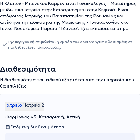
Η
Κλαπόν - Μπενέκου Κάρμεν
είναι Γυναικολόγος - Μαιευτήρας
με ιδιωτικά ιατρεία στην Καισαριανή και στην Κηφισιά. Είναι
απόφοιτος Ιατρικής του Πανεπιστημίου της Ρουμανίας και
απέκτησε την ειδικότητα της Μαιευτικής - Γυναικολογίας στο
Γενικό Νοσοκομείο Πειραιά "Τζάνειο". Έχει εκπαιδευτεί στη
Γυναικολογική και Μαιευτική Υπερηχογραφία και κατέχει άδεια
εκτέλεσης γυναικολογικών υπερηχογραφημάτων. Επιπλέον, είναι
Την περιγραφή επιμελείται η ομάδα του doctoranytime βασισμένη σε
εξειδικευμένη στον Βελονισμό στην Ελλάδα και στην Κίνα. Τέλος,
επαληθευμένες πληροφορίες.
έχει πάρει μέρος σε πάνω από 20 ελληνικά και διεθνή
επιστημονικά συνέδρια, συμπόσια και σεμινάρια και σε πολλά
συνέδρια και σεμινάρια βελονισμού. Στα ιδιωτικά της ιατρεία
Διαθεσιμότητα
προσφέρει πλήθος υπηρεσιών, εξατομικευμένες για τις ανάγκες
κάθε γυναίκας.
Η διαθεσιμότητα του ειδικού εξαρτάται από την υπηρεσία που
θα επιλέξεις.
Ιατρείο 1
Ιατρείο 2
Φορμίωνος 43, Καισαριανή, Αττική
Επόμενη διαθεσιμότητα