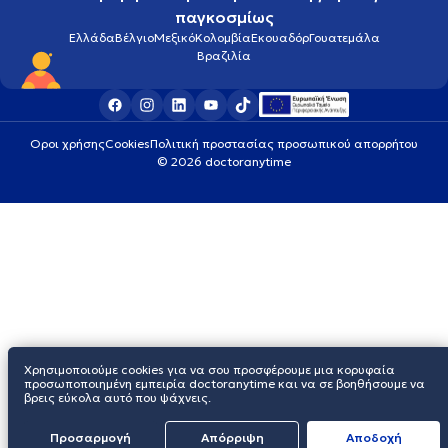
παγκοσμίως
Ελλάδα
Βέλγιο
Μεξικό
Κολομβία
Εκουαδόρ
Γουατεμάλα
Βραζιλία
Οροι χρήσης
Cookies
Πολιτική προστασίας προσωπικού απορρήτου
© 2026 doctoranytime
Χρησιμοποιούμε cookies για να σου προσφέρουμε μια κορυφαία
προσωποποιημένη εμπειρία doctoranytime και να σε βοηθήσουμε να
βρεις εύκολα αυτό που ψάχνεις.
Προσαρμογή
Απόρριψη
Aποδοχή