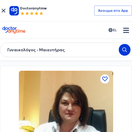
Doctoranytime
Άνοιγμα στο App
doctoranytime
EL
Γυναικολόγος - Μαιευτήρας