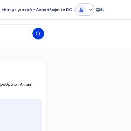
e chat με γιατρό
Ανακάλυψε το DO+
EL
Ερυθραία, Αττική