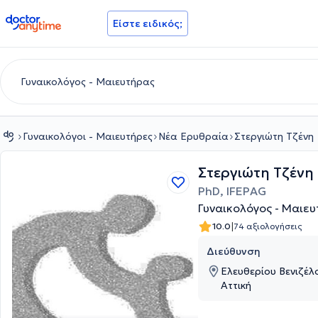
doctoranytime
Είστε ειδικός;
Γυναικολόγοι - Μαιευτήρες
Νέα Ερυθραία
Στεργιώτη Τζένη
Στεργιώτη Τζένη
PhD, IFEPAG
Γυναικολόγος - Μαιε
|
10.0
74 αξιολογήσεις
Διεύθυνση
Ελευθερίου Βενιζέλ
Αττική