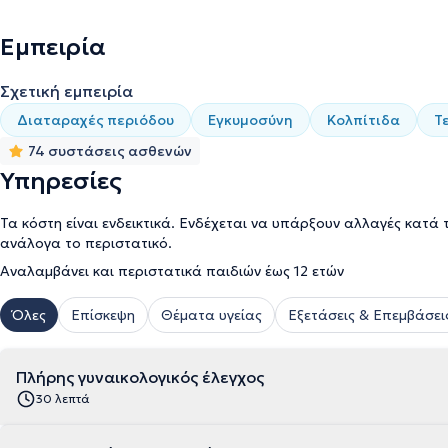
του Γυναικολογικού Ιατρείου για Εφήβους, του Κέντρου Πρόληψης
αλλά και συνεργάτης της μονάδας εφηβικής υγείας του Πανεπιστη
Εμπειρία
επιστημονικών συλλόγων, έχει ενεργό συμμετοχή σε ελληνικά και
δημοσιεύσεων.
Σχετική εμπειρία
Διαταραχές περιόδου
Εγκυμοσύνη
Κολπίτιδα
Τ
74 συστάσεις ασθενών
Υπηρεσίες
Τα κόστη είναι ενδεικτικά. Ενδέχεται να υπάρξουν αλλαγές κατά 
ανάλογα το περιστατικό.
Αναλαμβάνει και περιστατικά παιδιών έως 12 ετών
Όλες
Επίσκεψη
Θέματα υγείας
Εξετάσεις & Επεμβάσει
Πλήρης γυναικολογικός έλεγχος
30 λεπτά