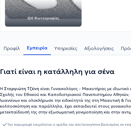
6 Φωτογραφίες
Εμπειρία
Προφίλ
Υπηρεσίες
Αξιολογήσεις
Πρόσ
Γιατί είναι η κατάλληλη για σένα
Η
Στεργιώτη Τζένη
είναι Γυναικολόγος - Μαιευτήρας με ιδιωτικό 
Σχολής του Εθνικού και Καποδιστριακού Πανεπιστημίου Αθηνών, 
Ιωαννίνων και ολοκλήρωσε την ειδικότητά της στη Μαιευτική & Γυ
κολποσκόπηση και παράλληλα, έχει εκπαιδευτεί στους γυναικολογ
μετεκπαίδευσή της στην εξωσωματική γονιμοποίηση και στην αντιμ
στην Παιδική και Εφηβική Γυναικολογία, αναλαμβάνοντας επείγον
γυναικολογία. Η επαγγελματική της εμπειρία συγκεντρώνεται μέσ
Την περιγραφή επιμελείται η ομάδα του doctoranytime βασισμένη σε επ
"ΙΑΣΩ" και "ΡΕΑ" αλλά και το Γενικό Νοσοκομείο Παίδων Αθηνών 