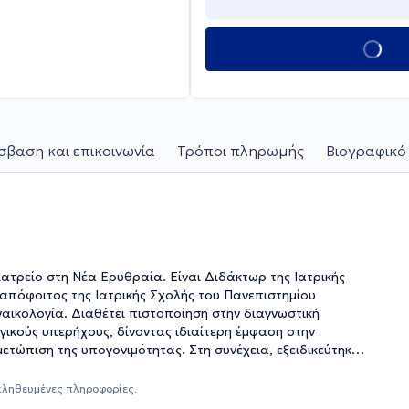
βαση και επικοινωνία
Τρόποι πληρωμής
Βιογραφικό
ιατρείο στη Νέα Ερυθραία. Είναι Διδάκτωρ της Ιατρικής
απόφοιτος της Ιατρικής Σχολής του Πανεπιστημίου
ναικολογία. Διαθέτει πιστοποίηση στην διαγνωστική
ικούς υπερήχους, δίνοντας ιδιαίτερη έμφαση στην
ετώπιση της υπογονιμότητας. Στη συνέχεια, εξειδικεύτηκε
τα περιστατικά που αφορούν την παιδική και εφηβική
α από την συνεργασία της με τα μαιευτήρια "ΜΗΤΕΡΑ",
αληθευμένες πληροφορίες.
"Αγία Σοφία". Ανάμεσα σε άλλα έχει υπάρξει συνεργάτης