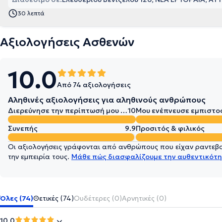
30 λεπτά
Αξιολογήσεις Ασθενών
10.0
Από 74 αξιολογήσεις
Αληθινές αξιολογήσεις για αληθινούς ανθρώπους
Διερεύνησε την περίπτωσή μου σε βάθος
10
Μου ενέπνευσε εμπιστο
Συνεπής
9.9
Προσιτός & φιλικός
Οι αξιολογήσεις γράφονται από ανθρώπους που είχαν ραντεβού
την εμπειρία τους.
Μάθε πώς διασφαλίζουμε την αυθεντικότη
Όλες (74)
Θετικές (74)
Ουδέτερες (0)
Αρνητικές (0)
10.0