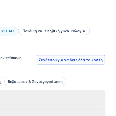
 και Υγείας Εφήβων στο Χωρέμειο Ερευνητικό Εργαστήριο,
μίου Αθηνών. Τέλος, η γιατρός είναι μέλος πολλών
 διεθνή συνέδρια, ενώ αριθμεί πλήθος ακαδημαϊκών
Παιδική και εφηβική γυναικολογία
εστ ΠΑΠ
την επίσκεψη
Συνδέσου για να δεις όλα τα κόστη
ς
Βεβαιώσεις & Συνταγογράφηση