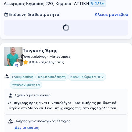
προσφέρει πλήθος υπηρεσιών, εξατομικευμένες για τις ανάγκες
Λεωφόρος Κηφισίας 220, Κηφισιά, ΑΤΤΙΚΗ
2,7 km
κάθε γυναίκας.
Επόμενη διαθεσιμότητα
Κλείσε ραντεβού
Τσιγκρής Άρης
Γυναικολόγος - Μαιευτήρας
|
9.8
45 αξιολογήσεις
Εγκυμοσύνη
Κολποσκόπηση
Κονδυλώματα HPV
Υπογονιμότητα
Σχετικά με τον ειδικό
Ο
Τσιγκρής Άρης
είναι Γυναικολόγος - Μαιευτήρας με ιδιωτικό
ιατρείο στο Μαρούσι. Είναι πτυχιούχος της Ιατρικής Σχολής του
Εθνικού και Καποδιστριακού Πανεπιστημίου Αθηνών και έχει
εξειδικευτεί στη Μαιευτική - Χειρουργική Γυναικολογία στη
Πλήρης γυναικολογικός έλεγχος
Γυναικολογική Κλινική του Πανεπιστημιακού Νοσοκομείου Πατρών.
Δες το κόστος
Είναι Επιστημονικός Συνεργάτης του Μαιευτηρίου "Ιασώ" με συνεχή