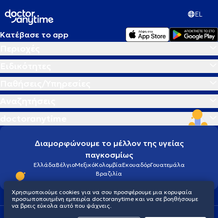
EL
Κατέβασε το app
Περιοχές
Ειδικότητες
Παθήσεις/Υπηρεσίες
Αναζητήσεις
doctoranytime
Διαμορφώνουμε το μέλλον της υγείας
παγκοσμίως
Ελλάδα
Βέλγιο
Μεξικό
Κολομβία
Εκουαδόρ
Γουατεμάλα
Βραζιλία
Χρησιμοποιούμε cookies για να σου προσφέρουμε μια κορυφαία
προσωποποιημένη εμπειρία doctoranytime και να σε βοηθήσουμε
να βρεις εύκολα αυτό που ψάχνεις.
Οροι χρήσης
Cookies
Πολιτική προστασίας προσωπικού απορρήτου