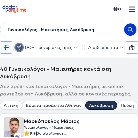
doctoranytime
EL
Γυναικολόγος - Μαιευτήρας, Λυκόβρυση
DO+ Προνομιακές τιμές
Διαθεσιμότητα
Υ
40
Γυναικολόγοι - Μαιευτήρες κοντά στη
Λυκόβρυση
Δεν βρέθηκαν Γυναικολόγοι - Μαιευτήρες με online
ραντεβού στη Λυκόβρυση, αλλά σε κοντινές περιοχές.
Αττική
Βόρεια προάστια Αθήνας
Λυκόβρυση
Πεύκη
Μαρκόπουλος Μάριος
Γυναικολόγος - Μαιευτήρας
|
9.9
36 αξιολογήσεις