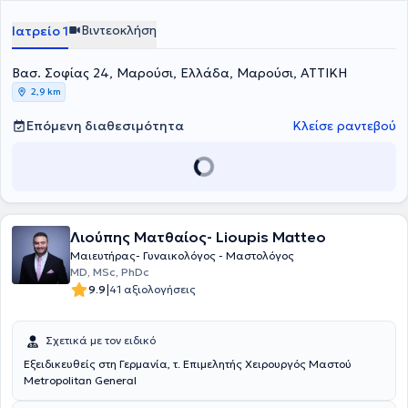
Ειδικεύτηκε στο ΓΝΗ Κρήτης "Βενιζέλειο" και στο ΓΝΑ "Αλεξάνδρα",
όπου απέκτησε αξιόλογη κλινική εμπειρία. Τέλος, εξειδικεύεται στη
Βιντεοκλήση
Ιατρείο 1
γυναικολογική υπογονιμότητα και συνεργάζεται με αρκετές
ιδιωτικές κλινικές, όπως το ΙΑΣΩ Αθηνών και Λάρισας.
Βασ. Σοφίας 24, Μαρούσι, Ελλάδα, Μαρούσι, ΑΤΤΙΚΗ
2,9 km
Επόμενη διαθεσιμότητα
Κλείσε ραντεβού
Λιούπης Ματθαίος- Lioupis Matteo
Μαιευτήρας- Γυναικολόγος - Μαστολόγος
MD, MSc, PhDc
|
9.9
41 αξιολογήσεις
Σχετικά με τον ειδικό
Εξειδικευθείς στη Γερμανία, τ. Επιμελητής Χειρουργός Μαστού
Μetropolitan General