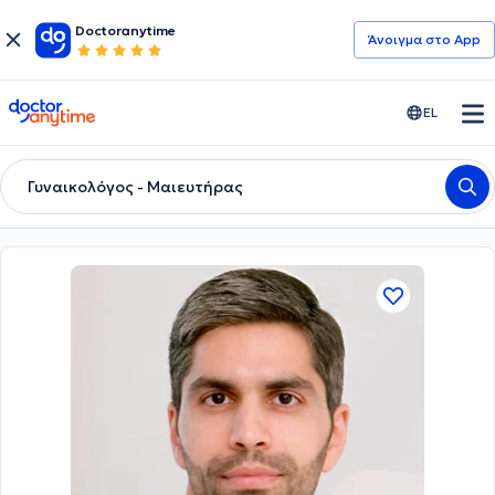
Doctoranytime
Άνοιγμα στο App
doctoranytime
EL
Γυναικολόγος - Μαιευτήρας