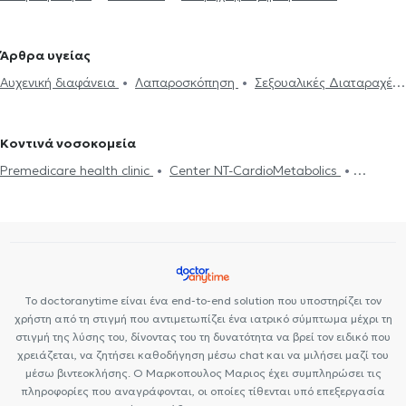
Κολποσκόπηση
Εγκυμοσύνη
Υστεροσκόπηση
Ηλεκτρονική
Μαιευτήρες στο Πεδίον του Άρεως
Γυναικολόγοι - Μαιευτήρες στο
συνταγογράφηση
Κονδυλώματα HPV
Απόξεση Μήτρας
Νέο Ψυχικό
Γυναικολόγοι - Μαιευτήρες στην Καισαριανή
Άρθρα υγείας
Αυχενική διαφάνεια
Λαπαροσκόπηση
Αντισύλληψη
DNA test
Γυναικολόγοι - Μαιευτήρες στο Ψυχικό
Γυναικολόγοι - Μαιευτήρες
Αυχενική διαφάνεια
Λαπαροσκόπηση
Σεξουαλικές Διαταραχές
Μητρορραγία
Δυσμηνόρροια
Βακτηριακή κολπίτιδα
στο Παγκράτι
Γυναικολόγοι - Μαιευτήρες στα Εξάρχεια
Εγκυμοσύνη
Εμμηνόπαυση
Υαλουρονικό Οξύ - Fillers
Μαστογραφία
Ουρολοίμωξη
Εξωσωματική γονιμοποίηση
Γυναικολόγοι - Μαιευτήρες στην Κερατέα
Γυναικολόγοι -
Ακράτεια
Κονδυλώματα HPV
Σεξουαλικώς μεταδιδόμενα
Πολυκυστικές ωοθήκες
Μαιευτήρες στην Πετρούπολη
Γυναικολόγοι - Μαιευτήρες στην
Κοντινά νοσοκομεία
νοσήματα (ΣΜΝ)
Κολπίτιδα
Υπογονιμότητα
Πολυκυστικές
Πλατεία Βικτώριας
Γυναικολόγοι - Μαιευτήρες στην Κυψέλη
Premedicare health clinic
Center NT-CardioMetabolics
ωοθήκες
Πρόπτωση μήτρας
Ενδομητρίωση
Ινομύωμα
Γυναικολόγοι - Μαιευτήρες στο Γαλάτσι
Γυναικολόγοι - Μαιευτήρες
Premedicare Health Clinic
Bioclab Ιδιωτικά Πολυιατρεία
Ιάζω
Κολποσκόπηση
Σαλπιγγογραφία
Τεστ ΠΑΠ
Τραχηλίτιδα
στα Πατήσια
Γυναικολόγοι - Μαιευτήρες στον Χολαργό
Υστεροσκόπηση
Το doctoranytime είναι ένα end-to-end solution που υποστηρίζει τον
χρήστη από τη στιγμή που αντιμετωπίζει ένα ιατρικό σύμπτωμα μέχρι τη
στιγμή της λύσης του, δίνοντας του τη δυνατότητα να βρεί τον ειδικό που
χρειάζεται, να ζητήσει καθοδήγηση μέσω chat και να μιλήσει μαζί του
μέσω βιντεοκλήσης. Ο Μαρκοπουλος Μαριος έχει συμπληρώσει τις
πληροφορίες που αναγράφονται, οι οποίες τίθενται υπό επεξεργασία