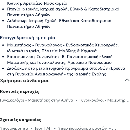
Κλινική, Αρεταίειο Νοσοκομείο
Πτυχίο Ιατρικής, Ιατρική σχολή, Εθνικό & Καποδιστριακό
Πανεπιστήμιο Αθηνών
Διδάκτωρ, Ιατρική Σχολή, Εθνικό και Καποδιστριακό
Πανεπιστήμιο Αθηνών
Επαγγελματική εμπειρία
Μαιευτήρας - Γυναικολόγος - Eνδοσκοπικός Χειρουργός,
ιδιωτικά ιατρεία, Πλατεία Μαβίλης & Κηφισιά
Επιστημονικός Συνεργάτης, Β’ Πανεπιστημιακή κλινική
Μαιευτικής και Γυναικολογίας, Αρεταίειο Νοσοκομείο
Διδάσκων στο μεταπτυχιακό πρόγραμμα σπουδών «Έρευνα
στη Γυναικεία Αναπαραγωγή» της Ιατρικής Σχολής
Χρήσιμοι σύνδεσμοι
Κοντινές περιοχές
Γυναικολόγοι - Μαιευτήρες στην Αθήνα
Γυναικολόγοι - Μαιευτήρες
στους Αμπελόκηπους
Γυναικολόγοι - Μαιευτήρες στα Ιλίσια
Γυναικολόγοι - Μαιευτήρες στην Πανόρμου
Γυναικολόγοι -
Σχετικές υπηρεσίες
Μαιευτήρες στο Κολωνάκι
Γυναικολόγοι - Μαιευτήρες στου Γκύζη
Υπογονιμότητα
Τεστ ΠΑΠ
Υπερηχογράφημα μαστών
Γυναικολόγοι - Μαιευτήρες στου Ζωγράφου
Γυναικολόγοι -