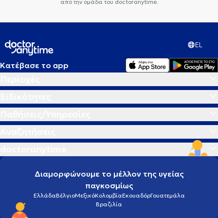
από την ομάδα του doctoranytime.
EL
Κατέβασε το app
Περιοχές
Ειδικότητες
Παθήσεις/Υπηρεσίες
Αναζητήσεις
doctoranytime
Διαμορφώνουμε το μέλλον της υγείας
παγκοσμίως
Ελλάδα
Βέλγιο
Μεξικό
Κολομβία
Εκουαδόρ
Γουατεμάλα
Βραζιλία