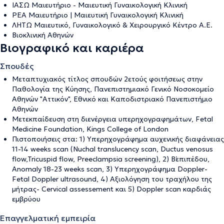
ΙΑΣΩ Μαιευτήριο - Μαιευτική Γυναικολογική Κλινική
ΡΕΑ Μαιευτήριο | Μαιευτική Γυναικολογική Κλινική
ΛΗΤΩ Μαιευτικό, Γυναικολογικό & Χειρουργικό Κέντρο Α.Ε.
Βιοκλινική Αθηνών
Βιογραφικό και καριέρα
Σπουδές
Μεταπτυχιακός τίτλος σπουδών 2ετούς φοιτήσεως στην
Παθολογία της Κύησης, Πανεπιστημιακό Γενικό Νοσοκομείο
Αθηνών "Αττικόν", Εθνικό και Καποδιστριακό Πανεπιστήμιο
Αθηνών
Μετεκπαίδευση στη διενέργεια υπερηχογραφημάτων, Fetal
Medicine Foundation, Kings College of London
Πιστοποιήσεις στα: 1) Yπερηχογράφημα αυχενικής διαφάνειας
11-14 weeks scan (Nuchal translucency scan, Ductus venosus
flow,Tricuspid flow, Preeclampsia screening), 2) Β΄επιπέδου,
Αnomaly 18-23 weeks scan, 3) Υπερηχογράφημα Doppler-
Fetal Doppler ultrasound, 4) Αξιολόγηση του τραχήλου της
μήτρας- Cervical assessement και 5) Doppler scan καρδιάς
εμβρύου
Επαγγελματική εμπειρία