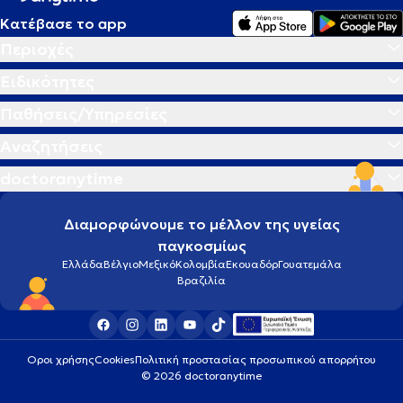
Κατέβασε το app
Περιοχές
Ειδικότητες
Παθήσεις/Υπηρεσίες
Αναζητήσεις
doctoranytime
Διαμορφώνουμε το μέλλον της υγείας
παγκοσμίως
Ελλάδα
Βέλγιο
Μεξικό
Κολομβία
Εκουαδόρ
Γουατεμάλα
Βραζιλία
Οροι χρήσης
Cookies
Πολιτική προστασίας προσωπικού απορρήτου
© 2026 doctoranytime