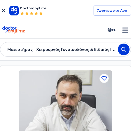
Doctoranytime
Άνοιγμα στο App
doctoranytime
EL
Μαιευτήρας - Χειρουργός Γυναικολόγος & Ειδικός Ιατρικής Εμβρύου