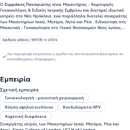
Ο
Συρράκος Παναγιώτης
είναι Μαιευτήρας - Χειρουργός
Γυναικολόγος & Ειδικός Ιατρικής Εμβρύου και διατηρεί ιδιωτικό
ιατρείο στο Νέο Ηράκλειο, ενώ παράλληλα διατελεί συνεργάτης
των Mαιευτηρίων Ιασώ, Μητέρα, Λητώ και Ρέα . Ειδικεύτηκε στη
Μαιευτική - Γυναικολογία στο Γενικό Νοσοκομείο Νέας Ιωνίας
"Κωνσταντοπούλειο". Μετεκπαιδεύτηκε στη διενέργεια
υπερηχογραφημάτων στο Fetal Medicine Foundation στα
Αριθμός αδείας: 1891/8-4-2004
Νοσοκομεία Kings College of London, UCLH και MEDWAY, και
διαθέτει πιστοποιήσεις στο υπερηχογράφημα αυχενικής
Την περιγραφή επιμελείται η ομάδα του doctoranytime βασισμένη σε
διαφάνειας 1ου τριμήνου, στον υπέρηχο Β΄ επιπέδου 2ου
επαληθευμένες πληροφορίες.
τριμήνου, στο υπερηχογράφημα Doppler 3ου τριμήνου, στην
αξιολόγηση του τραχήλου της μήτρας και στο doppler scan
καρδιάς εμβρύου. Είναι κάτοχος μεταπτυχιακού διπλώματος
Εμπειρία
2ετούς φοίτησης στην "Παθολογία της Κύησης" του Εθνικού και
Καποδιστριακού Πανεπιστημίου Αθηνών στο Πανεπιστημιακό
Σχετική εμπειρία
Γενικό Νοσοκομείο Αθηνών "Αττικόν". Στο γυναικολογικό του
ιατρείο, όλες οι γυναίκες μπορούν να πραγματοποιήσουν
Γυναικολογική - μαιευτική χειρουργική
γυναικολογικές εξετάσεις όπως: τεστ ΠΑΠ και thin prep υγρής
Κύηση υψηλού κινδύνου
Κονδυλώματα HPV
φάσης, διακολπικό υπέρηχο μήτρας - ωοθηκών, κολποσκόπηση
κλπ. Επίσης όλη η παρακολούθηση της κύησης λαμβάνει χώρα
Αυχενική διαφάνεια
στο ιατρείο, συμπεριλαμβανομένων και των τριών
Συνεργάτης ιατρός των Μαιευτηρίων Ιασώ, Μητέρα, Ρέα και
υπερηχογραφημάτων (αυχενική διαφάνεια, β' επιπέδου, doppler -
Λητώ. King's College of London, UCLH of London.