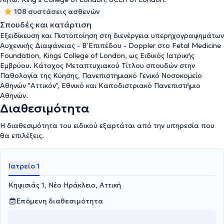
βιοφυσικό προφίλ). Στη διάρκεια της καριέρας του παρακολουθεί
108 συστάσεις ασθενών
και συμμετέχει σε πολυάριθμα σεμινάρια και συνέδρια στην
Ελλάδα και στο εξωτερικό και είναι μέλος του Ιατρικού Συλλόγου
Σπουδές και κατάρτιση
Αθηνών. Τέλος, το ιατρείο του είναι άρτια εξοπλισμένο με
Εξειδίκευση και Πιστοποίηση στη διενέργεια υπερηχογραφημάτων
μηχανήματα προηγμένης τεχνολογίας.
Αυχενικής Διαφάνειας - Β΄ Επιπέδου - Doppler στο Fetal Medicine
Foundation, Kings College of London, ως Ειδικός Ιατρικής
Εμβρύου. Κάτοχος Μεταπτυχιακού Τίτλου σπουδών στην
Παθολογία της Κύησης, Πανεπιστημιακό Γενικό Νοσοκομείο
Αθηνών "Αττικόν", Εθνικό και Καποδιστριακό Πανεπιστήμιο
Αθηνών.
Διαθεσιμότητα
Η διαθεσιμότητα του ειδικού εξαρτάται από την υπηρεσία που
θα επιλέξεις.
Ιατρείο 1
Κηφισιάς 1, Νέο Ηράκλειο, Αττική
Επόμενη διαθεσιμότητα