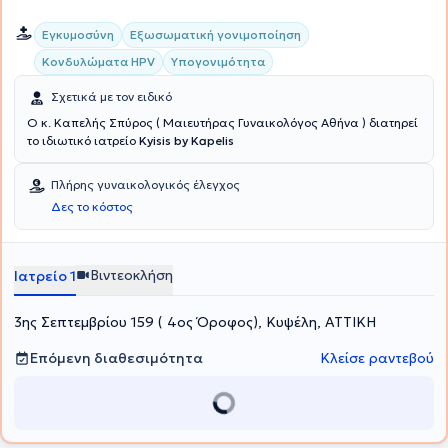
Εγκυμοσύνη
Εξωσωματική γονιμοποίηση
Κονδυλώματα HPV
Υπογονιμότητα
Σχετικά με τον ειδικό
Ο κ. Καπελής Σπύρος ( Μαιευτήρας Γυναικολόγος Αθήνα ) διατηρεί
το ιδιωτικό ιατρείο
Kyisis by Kapelis
Πλήρης γυναικολογικός έλεγχος
Δες το κόστος
Βιντεοκλήση
Ιατρείο 1
3ης Σεπτεμβρίου 159 ( 4ος Όροφος), Κυψέλη, ΑΤΤΙΚΗ
Επόμενη διαθεσιμότητα
Κλείσε ραντεβού