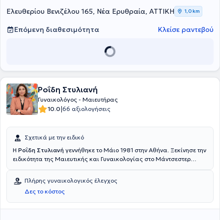
Γενικό Νοσοκομείο - Μαιευτήριο "Έλενα Βενιζέλου".
Ελευθερίου Βενιζέλου 165, Νέα Ερυθραία, ΑΤΤΙΚΗ
1,0 km
Επόμενη διαθεσιμότητα
Κλείσε ραντεβού
Ροΐδη Στυλιανή
Γυναικολόγος - Μαιευτήρας
|
10.0
66 αξιολογήσεις
Σχετικά με την ειδικό
Η
Ροΐδη Στυλιανή
γεννήθηκε το Μάιο 1981 στην Αθήνα. Ξεκίνησε την
ειδικότητα της Μαιευτικής και Γυναικολογίας στο Μάντσεστερ
Αγγλίας όπου έμεινε για πέντε χρόνια. Εκεί μετρά πάνω από 1000
φυσιολογικούς τοκετούς και εκπαιδεύεται σε υψηλού ρίσκου
Πλήρης γυναικολογικός έλεγχος
εγκυμοσύνες. Το 2017 ολοκληρώνει την ειδικότητα στην Ελλάδα και
Δες το κόστος
ξεκινάει την εκπαίδευση της στην παιδική και εφηβική
γυναικολογία στο νοσοκομείο Αλεξάνδρα. Μετα από 4 χρόνια
παίρνει επίσημα το τίτλο της ειδικής παιδογυναικολόγου μετα από