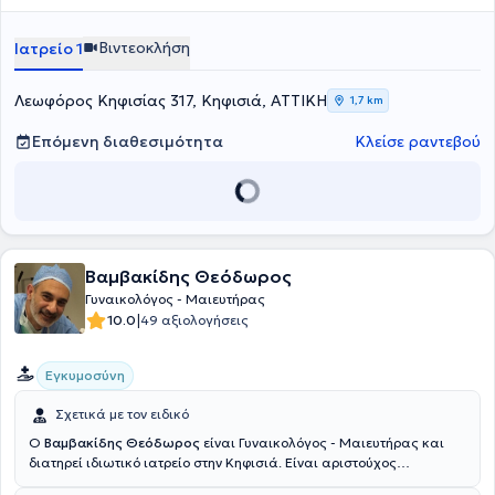
Όλγα, ενώ το γυναικολογικό και μαιευτικό κομμάτι στο Γενικό
Νοσοκομείο Αλεξάνδρα. Ως Μαιευτήρας και Χειρουργός
Βιντεοκλήση
Ιατρείο 1
Γυναικολόγος, ο Εμμανουήλ Τσανάκαλης ειδικεύεται στην παροχή
υψηλού επιπέδου φροντίδας για γυναίκες καθ' όλη τη διάρκεια της
εγκυμοσύνης και του τοκετού.
Λεωφόρος Κηφισίας 317, Κηφισιά, ΑΤΤΙΚΗ
1,7 km
Επόμενη διαθεσιμότητα
Κλείσε ραντεβού
Βαμβακίδης Θεόδωρος
Γυναικολόγος - Μαιευτήρας
|
10.0
49 αξιολογήσεις
Εγκυμοσύνη
Σχετικά με τον ειδικό
Ο
Βαμβακίδης Θεόδωρος
είναι Γυναικολόγος - Μαιευτήρας και
διατηρεί ιδιωτικό ιατρείο στην Κηφισιά. Είναι αριστούχος
απόφοιτος της Ιατρικής Σχολής του Πανεπιστημίου Πατρών, με