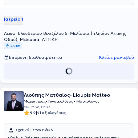
συνεργάζεται με τις Ιδιωτικές κλινικές Metropolitan General, ΡΕΑ,
Λητώ, Μητέρα ενώ είναι επιστημονικά υπεύθυνος στα ιατρεία
μαστού των πολύιατρείων Medicall και Ιατρόσημο.
Ιατρείο 1
Λεωφ. Ελευθερίου Βενιζέλου 5, Μελίσσια (πλησίον Αττικής
Οδού), Μελίσσια, ΑΤΤΙΚΗ
4,0 km
Επόμενη διαθεσιμότητα
Κλείσε ραντεβού
Λιούπης Ματθαίος- Lioupis Matteo
Μαιευτήρας- Γυναικολόγος - Μαστολόγος
MD, MSc, PhDc
|
9.9
41 αξιολογήσεις
Σχετικά με τον ειδικό
Εξειδικευθείς στη Γερμανία, τ. Επιμελητής Χειρουργός Μαστού