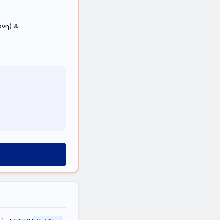
νη) &