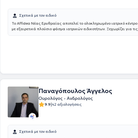
Σχετικά με τον ειδικό
Το Affidea Νέας Ερυθραίας αποτελεί το ολοκληρωμένο ιατρικό κέντρο 
με εξαιρετικά πλούσιο φάσμα ιατρικών ειδικοτήτων. Ξεχωρίζει για τις
χειρουργικές υπηρεσίες, την ουρολογία με δυνατότητα κυστεοσκόπησης
νεφρολογία και τις προηγμένες αγγειοχειρουργικές παρεμβάσεις - έν
ιατρικός προορισμός για κάθε ανάγκη.
Παναγόπουλος Άγγελος
Ουρολόγος - Ανδρολόγος
|
9.9
42 αξιολογήσεις
Σχετικά με τον ειδικό