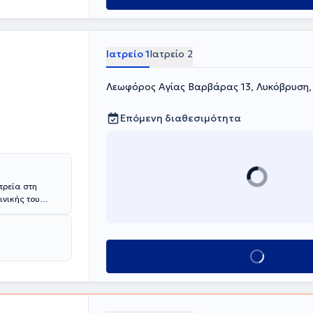
άρει μέρος σε
φωση στο τομέα
Ιατρείο 1
Ιατρείο 2
Λεωφόρος Αγίας Βαρβάρας 13, Λυκόβρυση,
Επόμενη διαθεσιμότητα
τρεία στη
ινικής του
χολή Charles,
και είναι
αση
 φάσμα της
Κλείσε ραντεβού
ημερωθεί για
ουμεντάκης
ρά από
περηχογραφία,
. Παράλληλα, ο