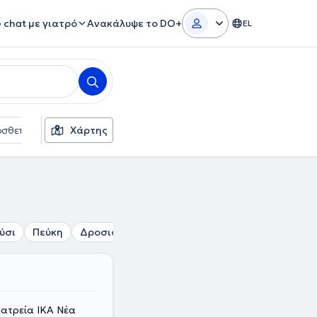
e chat με γιατρό
Ανακάλυψε το DO+
EL
σθετα φίλτρα
Χάρτης
Γλώσσες
Ασφαλιστικές εταιρείες
ύσι
Πεύκη
Δροσιά
Λυκόβρυση
Κρυονέρι
Σταμάτα
Ιατρεία ΙΚΑ Νέα