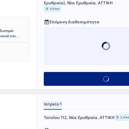
Ερυθραία), Νέα Ερυθραία, ΑΤΤΙΚΗ
0,9 km
Επόμενη διαθεσιμότητα
διατηρεί
νικού και
ard of Urology.
θίαση του
ργάτης του
ιατρείο
τοτε ασθενούς.
Κλείσε ραντεβού
Ιατρείο 1
Τατοΐου 112, Νέα Ερυθραία, ΑΤΤΙΚΗ
2,0 k