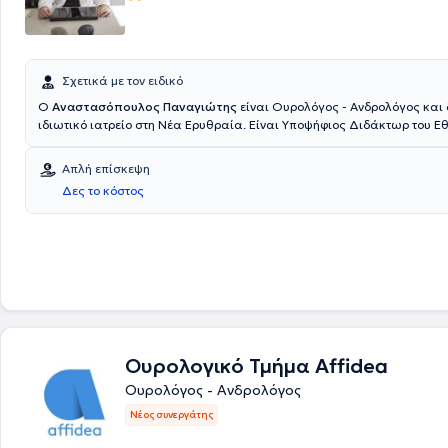
Σχετικά με τον ειδικό
Ο
Αναστασόπουλος Παναγιώτης
είναι Ουρολόγος - Ανδρολόγος και 
ιδιωτικό ιατρείο στη Νέα Ερυθραία. Είναι Υποψήφιος Διδάκτωρ του Εθ
Καποδιστριακού Πανεπιστημίου Αθηνών και Fellow of the European Bo
Ο γιατρός εξειδικεύεται στην Ανδρολογία, στην Υπογονιμότητα, στη Λι
Απλή επίσκεψη
ουροποιητικού και στις Παθήσεις προστάτη. Είναι Επιστημονικός Συνε
Δες το κόστος
Νοσοκομείου ΜΗΤΕΡΑ και του Mediterraneo Hospital. Στο ιδιωτικό του 
προσφέρει πλήθος υπηρεσιών, εξατομικευμένες για τις ανάγκες εκάσ
Ουρολογικό Τμήμα Affidea
Ουρολόγος - Ανδρολόγος
Νέος συνεργάτης