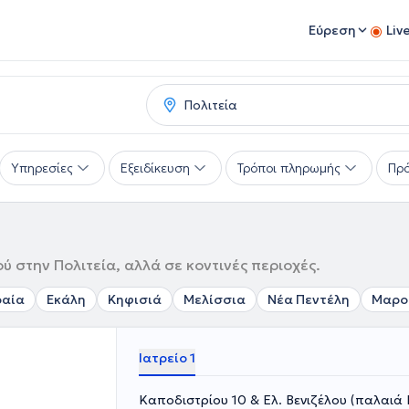
Εύρεση
Liv
Υπηρεσίες
Εξειδίκευση
Τρόποι πληρωμής
Πρό
ύ στην Πολιτεία, αλλά σε κοντινές περιοχές.
ραία
Εκάλη
Κηφισιά
Μελίσσια
Νέα Πεντέλη
Μαρο
Ιατρείο 1
Καποδιστρίου 10 & Ελ. Βενιζέλου (παλαιά 