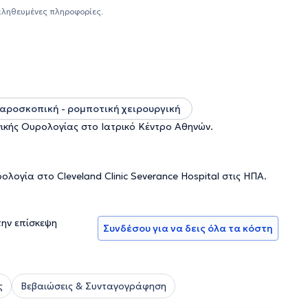
ι πέους, αντίστοιχα. Ο Κομνηνός Χρήστος έχει
αληθευμένες πληροφορίες.
μποτικές και λαπαροσκοπικές επεμβάσεις που καλύπτουν
ποίηση της πρώτης παγκοσμίως ρομποτικής μερικής
του ρομπότ Da Vinci. Αντικείμενο ενασχόλησης του
παρέμβαση, αντιμετώπιση όλου του φάσματος των
αροσκοπική - ρομποτική χειρουργική
ικής Ουρολογίας στο Ιατρικό Κέντρο Αθηνών.
λογία στο Cleveland Clinic Severance Hospital στις ΗΠΑ.
την επίσκεψη
Συνδέσου για να δεις όλα τα κόστη
ς
Βεβαιώσεις & Συνταγογράφηση