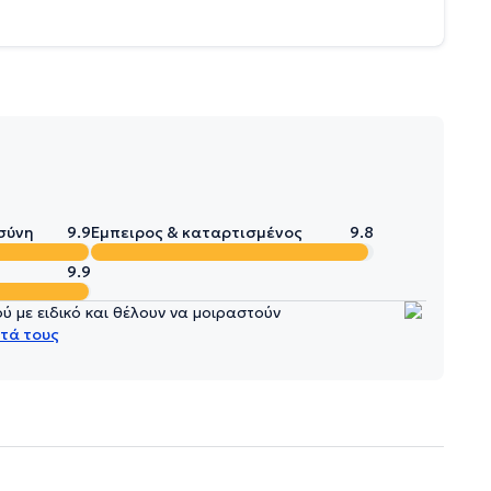
σύνη
9.9
Έμπειρος & καταρτισμένος
9.8
9.9
 με ειδικό και θέλουν να μοιραστούν
τά τους