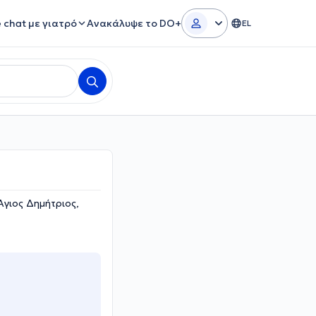
e chat με γιατρό
Ανακάλυψε το DO+
EL
Άγιος Δημήτριος,