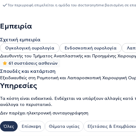
ουροδόχου κύστεως και προστάτη, όπως επίσης triplex οσχέου κα
Την περιγραφή επιμελείται η ομάδα του doctoranytime βασισμένη σε επ
πραγματοποιήσει και συμμετάσχει σε περισσότερες από 1000 ρο
όλο το φάσμα της ουρολογίας. Τέλος, συμμετείχε στην πραγματο
νεφρεκτομής με τη χρήση της καινούριας μονής οπής πλατφόρμας 
Εμπειρία
αποτελεί η σύγχρονη, και όσο το δυνατόν με την πιο ελάχιστη 
ουρολογικών και γεννητικών παθήσεων και των δυο φύλων.
Σχετική εμπειρία
Ογκολογική ουρολογία
Ενδοσκοπική ουρολογία
Λαπ
Διευθυντής του Τμήματος Αναπλαστικής και Προηγμένης Χειρουργ
61 συστάσεις ασθενών
Σπουδές και κατάρτιση
Εξειδικευθείς στη Ρομποτική και Λαπαροσκοπική Χειρουργική Ουρο
Υπηρεσίες
Τα κόστη είναι ενδεικτικά. Ενδέχεται να υπάρξουν αλλαγές κατά 
ανάλογα το περιστατικό.
Δεν παρέχει ηλεκτρονική συνταγογράφηση
Όλες
Επίσκεψη
Θέματα υγείας
Εξετάσεις & Επεμβάσει