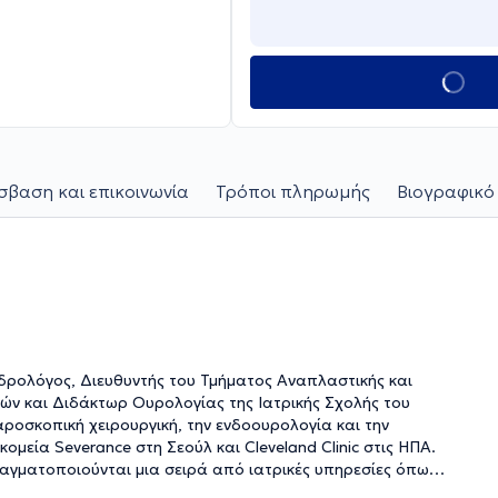
βαση και επικοινωνία
Τρόποι πληρωμής
Βιογραφικό
ντής του Τμήματος Αναπλαστικής και
ών και Διδάκτωρ Ουρολογίας της Ιατρικής Σχολής του
αροσκοπική χειρουργική, την ενδοουρολογία και την
εία Severance στη Σεούλ και Cleveland Clinic στις ΗΠΑ.
ραγματοποιούνται μια σειρά από ιατρικές υπηρεσίες όπως
η, κυστεοσκόπηση, περιτομή, υπέρηχος νεφρών,