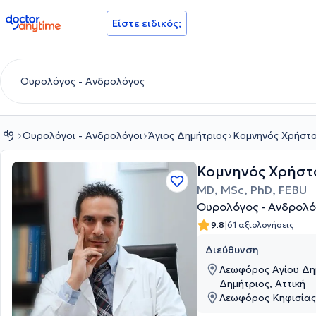
doctoranytime
Είστε ειδικός;
Ουρολόγοι - Ανδρολόγοι
Άγιος Δημήτριος
Κομνηνός Χρήστ
Κομνηνός Χρήστ
MD, MSc, PhD, FEBU
Ουρολόγος - Ανδρολό
|
9.8
61 αξιολογήσεις
Διεύθυνση
Λεωφόρος Αγίου Δημ
Δημήτριος, Αττική
Λεωφόρος Κηφισίας 