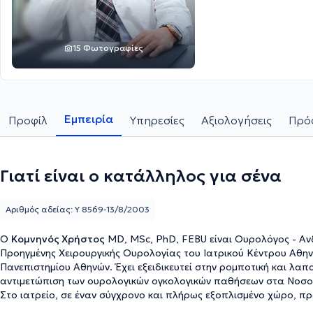
15 Φωτογραφίες
Εμπειρία
Προφίλ
Υπηρεσίες
Αξιολογήσεις
Πρόσ
Γιατί είναι ο κατάλληλος για σένα
Αριθμός αδείας: Y 8569-13/8/2003
Ο
Κομνηνός Χρήστος
MD, MSc, PhD, FEBU είναι Ουρολόγος - Ανδρολόγος, Διευθυ
Προηγμένης Χειρουργικής Ουρολογίας του Ιατρικού Κέντρου Αθην
Πανεπιστημίου Αθηνών. Έχει εξειδικευτεί στην ρομποτική και λαπ
αντιμετώπιση των ουρολογικών ογκολογικών παθήσεων στα Νοσοκομ
Στο ιατρείο, σε έναν σύγχρονο και πλήρως εξοπλισμένο χώρο, π
διορθική υπερηχογραφία, έλεγχος γονιμότητας, εξέταση προστάτ