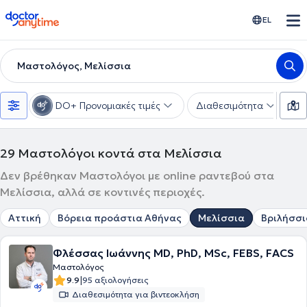
doctoranytime
EL
Μαστολόγος, Μελίσσια
DO+ Προνομιακές τιμές
Διαθεσιμότητα
Υ
29
Μαστολόγοι κοντά στα Μελίσσια
Δεν βρέθηκαν Μαστολόγοι με online ραντεβού στα
Μελίσσια, αλλά σε κοντινές περιοχές.
Αττική
Βόρεια προάστια Αθήνας
Μελίσσια
Βριλήσσι
Φλέσσας Ιωάννης MD, PhD, MSc, FEBS, FACS
Μαστολόγος
|
9.9
95 αξιολογήσεις
Διαθεσιμότητα για βιντεοκλήση