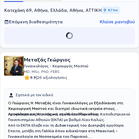
Χειρουργικής Κλινικής της Βιοκλινικής Πειραιά και Επιστημονικός
Συνεργάτης του Χειρουργικού Τμήματος της Βιοκλινικής Αθηνών.
Κατεχάκη 69, Αθήνα, Ελλάδα, Αθήνα, ΑΤΤΙΚΗ
8,7 km
Εξειδικεύεται στη Χειρουργική μαστού - Καρκίνος μαστού. Τέλος,
μέσα από τη συνεχή του εκπαίδευση ασχολείται και με περιστατικά
Επόμενη διαθεσιμότητα
Κλείσε ραντεβού
για την Χειρουργική Αντιμετώπιση του Καρκίνου του Μαστού. Έχει
μεγάλη χειρουργική εμπειρία, καθώς έχει πραγματοποιήσει πάνω
από 4000 επεμβάσεις έως σήμερα, με απόλυτη επιτυχία. Τέλος, ο
γιατρός είναι μέλος του Ιατρικού Συλλόγου Αθηνών, του Ιατρικού
Συλλόγου Μεγάλης Βρετανίας και της Ελληνικής Χειρουργικής
Εταιρείας και συνεργάζεται με όλες τις ιδιωτικές ασφάλειες.
Μεταξάς Γεώργιος
Γυναικολόγος - Χειρουργός Μαστού
MD, MSc, PhD, FEBS
|
9.9
26 αξιολογήσεις
Σχετικά με τον ειδικό
O
Γεώργιος Η. Μεταξάς
είναι
Γυναικολόγος
με
Εξειδίκευση
στη
Χειρουργική Μαστού
και διατηρεί
ιδιωτικά ιατρεία στους
Αμπελόκηπους Αττικής και στο Κιάτο Κορινθίας
Αποφοίτησε από την Ιατρική σχολή του Εθνικού και Καποδιστριακού
.
Πανεπιστημίου Αθηνών (ΕΚΠΑ) με βαθμό Λίαν Καλώς.
Από το ΕΚΠΑ έλαβε και τη
Διδακτορική του Διατριβή
αργότερα.
Έπειτα, μετέβη στη
Γαλλία όπου ειδικεύτηκε στη Μαιευτική –
Γυναικολογία σε Νοσοκομεία του Παρισιού
.