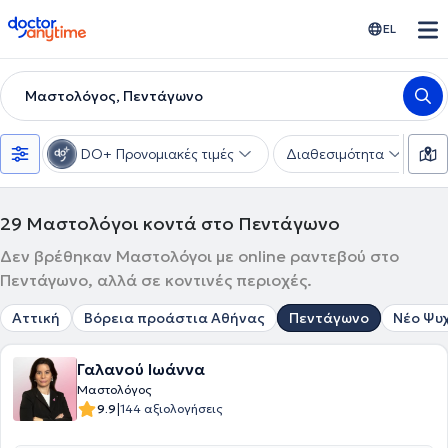
doctoranytime
EL
Μαστολόγος, Πεντάγωνο
DO+ Προνομιακές τιμές
Διαθεσιμότητα
Υ
29
Μαστολόγοι κοντά στο Πεντάγωνο
Δεν βρέθηκαν Μαστολόγοι με online ραντεβού στο
Πεντάγωνο, αλλά σε κοντινές περιοχές.
Αττική
Βόρεια προάστια Αθήνας
Πεντάγωνο
Νέο Ψυ
Γαλανού Ιωάννα
Μαστολόγος
|
9.9
144 αξιολογήσεις