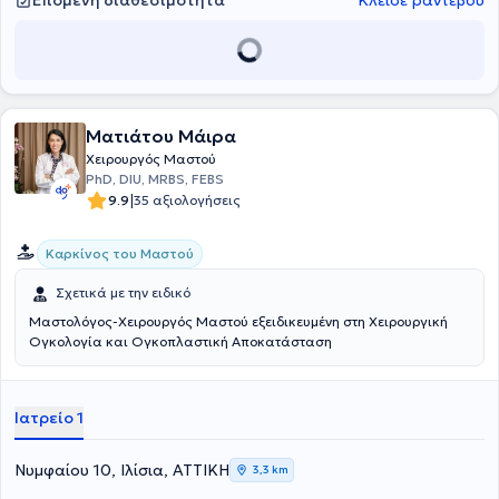
Επόμενη διαθεσιμότητα
Κλείσε ραντεβού
λεμφαδένα και λεμφαδενικό καθαρισμό μασχάλης, σύνθετη
θεραπευτική μαμοπλαστική τεχνική, χειρουργείο συμμετροποίησης,
θεραπευτική μειωτική μαστών, υποδόρια μαστεκτομή με διατήρηση
δέρματος/θηλής και άμεση αποκατάσταση με ενθέματα σιλικόνης
τοποθετημένα κάτω ή πάνω από το μυ με τη χρήση ακυτταρικού
δερματικού πλέγματος (ADM), καθυστερημένη αποκατάσταση
Ματιάτου Μάιρα
μαστού μετά από μαστεκτομή με χρήση ενθεμάτων σιλικόνης και
πλέγματος/ADM.
Χειρουργός Μαστού
PhD, DIU, MRBS, FEBS
|
9.9
35 αξιολογήσεις
Καρκίνος του Μαστού
Σχετικά με την ειδικό
Μαστολόγος-Χειρουργός Μαστού εξειδικευμένη στη Χειρουργική
Ογκολογία και Ογκοπλαστική Αποκατάσταση
Ιατρείο 1
Νυμφαίου 10, Ιλίσια, ΑΤΤΙΚΗ
3,3 km