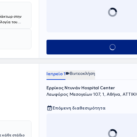
δάκτωρ στην
ολογία του
την Ιατρική
ταπτυχιακού
κό
ιμένα στην
Κλείσε ραντεβού
κίνου Μαστού
γία του
α Παθολογικής
συμμετείχε τόσο
ν
Βιντεοκλήση
Ιατρείο 1
ή Κοινότητα
ιστοποίηση
Ερρίκος Ντυνάν Hospital Center
ο το
χολή
Λεωφόρος Μεσογείων 107, 1, Αθήνα, ΑΤΤΙΚ
διωτικό της
Επόμενη διαθεσιμότητα
ε κάθε στάδιο