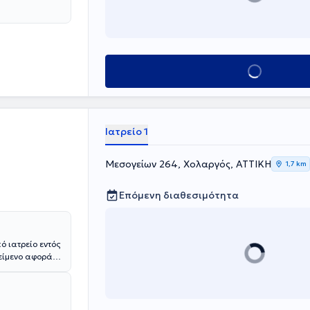
Κλείσε ραντεβού
Ιατρείο 1
Μεσογείων 264, Χολαργός, ΑΤΤΙΚΗ
1,7 km
Επόμενη διαθεσιμότητα
ό ιατρείο εντός
κείμενο αφορά
τος της
νών (ΕΚΠΑ) ενώ
της Ογκολογίας