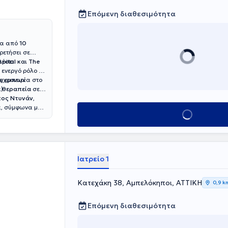
τικού
ι των ωοθηκών
Επόμενη διαθεσιμότητα
ευτικής στο
νικής
ι Διεθνή
ρα από
10
λίες σε
ρετήσει σε
μετοχή σε
pital και The
λέσει
ικών
ε ενεργό ρόλο σε
Reviewer)
ύγχρονων
ρη εμπειρία στο
λος πολλών
).
 θεραπεία
σε
κος Ντυνάν
,
ένων στην
α, σύμφωνα με
καετίες και
Κλείσε ραντεβού
ος" στην
κών άρθρων.
Ιατρείο 1
Κατεχάκη 38, Αμπελόκηποι, ΑΤΤΙΚΗ
0,9 k
Επόμενη διαθεσιμότητα