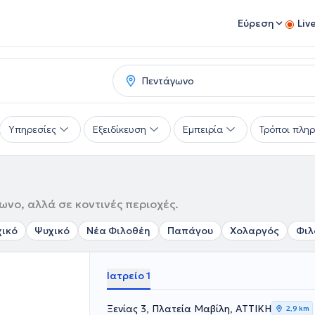
Εύρεση
Liv
Υπηρεσίες
Εξειδίκευση
Εμπειρία
Τρόποι πλη
ωνο, αλλά σε κοντινές περιοχές.
χικό
Ψυχικό
Νέα Φιλοθέη
Παπάγου
Χολαργός
Φιλ
Ιατρείο 1
Ξενίας 3, Πλατεία Μαβίλη, ΑΤΤΙΚΗ
2,9 km