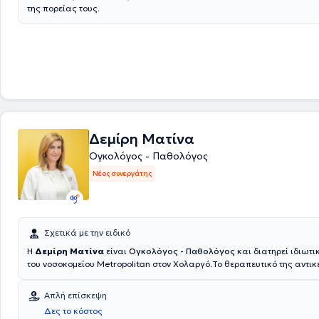
της πορείας τους.
Δεμίρη Ματίνα
Ογκολόγος - Παθολόγος
Νέος συνεργάτης
Σχετικά με την ειδικό
Η
Δεμίρη Ματίνα
είναι
Ογκολόγος - Παθολόγος
και διατηρεί ιδιωτικ
του νοσοκομείου Metropolitan στον Χολαργό.Το θεραπευτικό της αντι
όλους τους συμπαγείς όγκους, συμπεριλαμβανομένων των όγκων του γαστρεντερικού
συστήματος και τους νευροενδροκρίνεις όγκους.Η ιατρός είναι απόφοι
Απλή επίσκεψη
Ιατρικής Σχολής του Εθνικού και Καποδιστριακού Πανεπιστημίου Αθη
Δες το κόστος
ακολούθησε η ολοκλήρωση της ειδικότητας Παθολογίας το 1987 και 