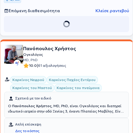
Επόμενη διαθεσιμότητα
Κλείσε ραντεβού
Πανόπουλος Χρήστος
Ογκολόγος
MD, PhD
|
10.0
61 αξιολογήσεις
Καρκίνος Νεφρού
Καρκίνος Παχέος Εντέρου
Καρκίνος του Μαστού
Καρκίνος του πνεύμονα
Σχετικά με τον ειδικό
Ο
Πανόπουλος Χρήστος
, MD, PhD, είναι Ογκολόγος και διατηρεί
ιδιωτικό ιατρείο στην οδό Ξενίας 3, έναντι Πλατείας Μαβίλης. Είναι
Διευθυντής Ογκολογικού Τμήματος της Ευρωκλινικής Αθηνών.
Είναι Διδάκτωρ του Εθνικού και Καποδιστριακού Πανεπιστημίου
Απλή επίσκεψη
Αθηνών με Διδακτορική Διατριβή με θέμα: "Χορήγηση από του
Δες το κόστος
στόματος ετοποσίδης και εστραμουστίνης σε ασθενείς με