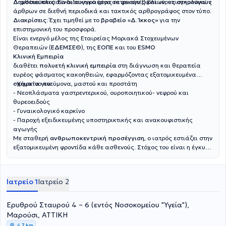
Διαθέτει πλούσιο διδακτικό έργο σε φοιτητές και νέους ογκολόγους
Δημοσιεύσεις:
Είναι συγγραφέας ιατρικών βιβλίων, επιστημονικών
άρθρων σε διεθνή περιοδικά και τακτικός αρθρογράφος στον τύπο.
Διακρίσεις:
Έχει τιμηθεί με το
βραβείο «Δ. Ίκκος»
για την
επιστημονική του προσφορά.
Είναι ενεργό μέλος της Εταιρείας Μοριακά Στοχευμένων
Θεραπειών (
ΕΔΕΜΣΕΘ
), της
ΕΟΠΕ
και του
ESMO
Κλινική Εμπειρία
διαθέτει
πολυετή κλινική εμπειρία
στη διάγνωση και θεραπεία
ευρέος φάσματος κακοηθειών, εφαρμόζοντας εξατομικευμένα
σχήματα για:
- Καρκίνο πνεύμονα, μαστού και προστάτη
- Νεοπλάσματα γαστρεντερικού, ουροποιητικού- νεφρού και
θυρεοειδούς
- Γυναικολογικό καρκίνο
- Παροχή εξειδικευμένης υποστηρικτικής και ανακουφιστικής
αγωγής
Με σταθερή
ανθρωποκεντρική προσέγγιση
, ο ιατρός εστιάζει στην
εξατομικευμένη φροντίδα κάθε ασθενούς. Στόχος του είναι η έγκυρη
ενημέρωση και η ουσιαστική στήριξη των ασθενών και των
οικογενειών τους, διασφαλίζοντας τη βέλτιστη δυνατή ποιότητα
ζωής σε κάθε στάδιο της θεραπευτικής διαδρομής.
Ιατρείο 1
Ιατρείο 2
Ερυθρού Σταυρού 4 – 6 (εντός Νοσοκομείου "Υγεία"),
Μαρούσι, ΑΤΤΙΚΗ
4,7 km