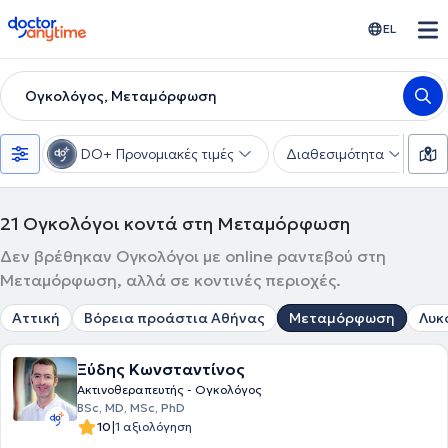
doctoranytime
EL
Ογκολόγος, Μεταμόρφωση
DO+ Προνομιακές τιμές
Διαθεσιμότητα
Υ
21
Ογκολόγοι κοντά στη Μεταμόρφωση
Δεν βρέθηκαν Ογκολόγοι με online ραντεβού στη
Μεταμόρφωση, αλλά σε κοντινές περιοχές.
Αττική
Βόρεια προάστια Αθήνας
Μεταμόρφωση
Λυκ
Ξύδης Κωνσταντίνος
Ακτινοθεραπευτής - Ογκολόγος
BSc, MD, MSc, PhD
|
10
1 αξιολόγηση