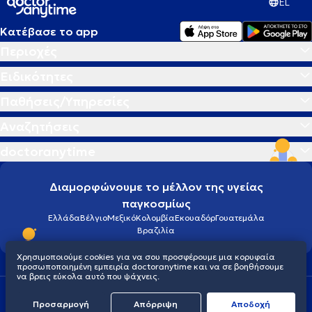
EL
Κατέβασε το app
Περιοχές
Ειδικότητες
Παθήσεις/Υπηρεσίες
Αναζητήσεις
doctoranytime
Διαμορφώνουμε το μέλλον της υγείας
παγκοσμίως
Ελλάδα
Βέλγιο
Μεξικό
Κολομβία
Εκουαδόρ
Γουατεμάλα
Βραζιλία
Χρησιμοποιούμε cookies για να σου προσφέρουμε μια κορυφαία
προσωποποιημένη εμπειρία doctoranytime και να σε βοηθήσουμε
να βρεις εύκολα αυτό που ψάχνεις.
Οροι χρήσης
Cookies
Πολιτική προστασίας προσωπικού απορρήτου
Προσαρμογή
Απόρριψη
Aποδοχή
© 2026 doctoranytime