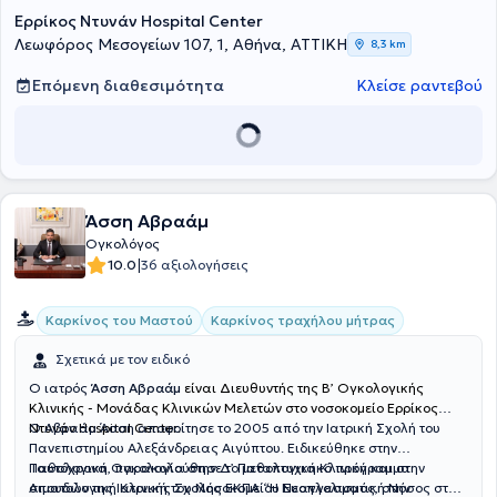
Ερρίκος Ντυνάν Hospital Center
Λεωφόρος Μεσογείων 107, 1, Αθήνα, ΑΤΤΙΚΗ
8,3 km
Επόμενη διαθεσιμότητα
Κλείσε ραντεβού
Άσση Αβραάμ
Ογκολόγος
|
10.0
36 αξιολογήσεις
Καρκίνος του Μαστού
Καρκίνος τραχήλου μήτρας
Σχετικά με τον ειδικό
Ο ιατρός
Άσση Αβραάμ
είναι Διευθυντής της Β’ Ογκολογικής
Κλινικής - Μονάδας Κλινικών Μελετών στο νοσοκομείο Ερρίκος
Ντυνάν Hospital Center.
Ο Αβραάμ Άσση αποφοίτησε το 2005 από την Ιατρική Σχολή του
Πανεπιστημίου Αλεξάνδρειας Αιγύπτου. Ειδικεύθηκε στην
Παθολογική Ογκολογία στην Δ’ Παθολογική Κλινική και στην
Ταυτόχρονα, παρακολούθησε το μεταπτυχιακό πρόγραμμα
Αιματολογική Κλινική του Νοσοκομείου Ευαγγελισμός, στην
σπουδών της Ιατρικής Σχολής ΕΚΠΑ “Η Νεοπλασματική Νόσος στον