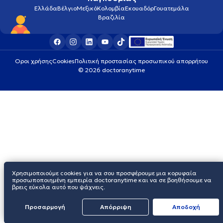
Ελλάδα
Βέλγιο
Μεξικό
Κολομβία
Εκουαδόρ
Γουατεμάλα
Βραζιλία
Οροι χρήσης
Cookies
Πολιτική προστασίας προσωπικού απορρήτου
© 2026 doctoranytime
Χρησιμοποιούμε cookies για να σου προσφέρουμε μια κορυφαία
προσωποποιημένη εμπειρία doctoranytime και να σε βοηθήσουμε να
βρεις εύκολα αυτό που ψάχνεις.
Προσαρμογή
Απόρριψη
Aποδοχή