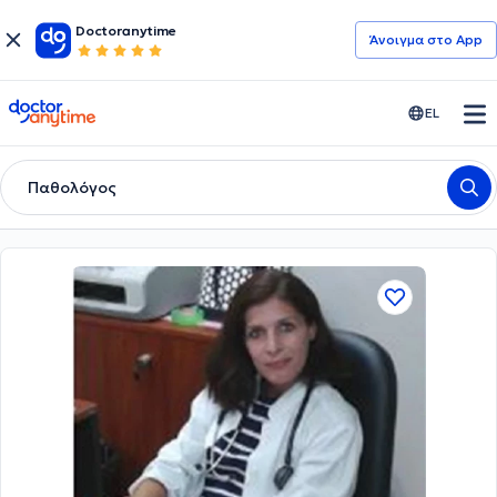
Doctoranytime
Άνοιγμα στο App
doctoranytime
EL
Παθολόγος