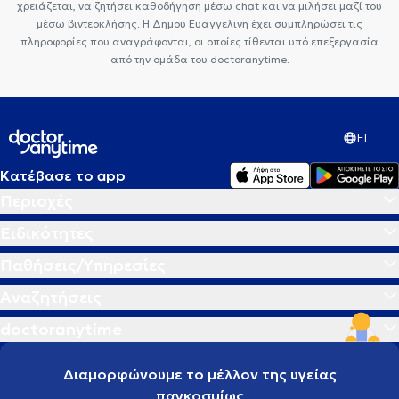
χρειάζεται, να ζητήσει καθοδήγηση μέσω chat και να μιλήσει μαζί του
μέσω βιντεοκλήσης. Η Δημου Ευαγγελινη έχει συμπληρώσει τις
πληροφορίες που αναγράφονται, οι οποίες τίθενται υπό επεξεργασία
από την ομάδα του doctoranytime.
EL
Κατέβασε το app
Περιοχές
Ειδικότητες
Παθήσεις/Υπηρεσίες
Αναζητήσεις
doctoranytime
Διαμορφώνουμε το μέλλον της υγείας
παγκοσμίως