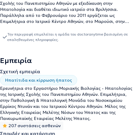
Σχολής του Πανεπιστημίου Αθηνών με εξειδίκευση στην
Ηπατολογία και διαθέτει ιδιωτικό ιατρείο στα Βριλήσσια.
Παράλληλα από το Φεβρουάριο του 2011 εργάζεται ως
Επιμελήτρια στο Ιατρικό Κέντρο Αθηνών, στο Μαρούσι, στην
Παθολογική Κλινική και Ηπατολογική Μονάδα. Εκεί, κάθε
ασθενής, ανεξαρτήτου ηλικίας μπορεί να διαγνωστεί γύρω από
Την περιγραφή επιμελείται η ομάδα του doctoranytime βασισμένη σε
παθήσεις αρτηριακής υπέρτασης, υπερλιπιδαιμίας, παθήσεων
επαληθευμένες πληροφορίες.
που προκαλούνται από λοιμώδη νοσήματα και σακχαρώδους
διαβήτη. Επιπλέον, υψηλού επιπέδου είναι οι υπηρεσίες που
παρέχει σε ηπατολογικά περιστατικά όπως, διάγνωση και
Εμπειρία
αντιμετώπιση αυτοάνοσων αλλά και μεταβολικών νοσημάτων του
ήπατος. Η γιατρός έχει εργαστεί σε μεγάλα νοσοκομεία της
Σχετική εμπειρία
περιφέρειας της Αττικής, όπως το Γενικό Νοσοκομείο
Ηπατίτιδα και κίρρωση ήπατος
Ιπποκράτειο και το Νοσοκομείο "Ερρύκος Ντυνάν" ως
Επιμελήτρια της Παθολογικής και Ογκολογικής Κλινικής. Τέλος,
Ερευνήτρια στο Εργαστήριο Μοριακής Βιολογίας - Ηπατολογίας
έχει παρευρεθεί σε περισσότερα από 70 ελληνικά και διεθνή
της Ιατρικής Σχολής του Πανεπιστημίου Αθηνών. Eπιμελήτρια,
συνέδρια συμμετέχοντας ενεργά ως ομιλήτρια σε θεματικές
στην Παθολογική & Ηπατολογική Μονάδα του Νοσοκομείου
σχετικές της εξειδίκευσής της.
Ερρίκος Ντυνάν και του Ιατρικού Κέντρου Αθηνών. Μέλος της
Ελληνικής Εταιρείας Μελέτης Νόσων του Ήπατος και της
Πανευρωπαϊκής Εταιρείας Μελέτης Ήπατος.
207 συστάσεις ασθενών
Σπουδές και κατάρτιση