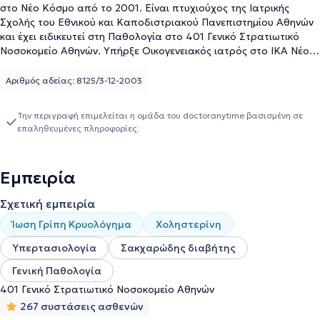
στο Νέο Κόσμο από το 2001. Είναι πτυχιούχος της Ιατρικής
Σχολής του Εθνικού και Καποδιστριακού Πανεπιστημίου Αθηνών
και έχει ειδικευτεί στη Παθολογία στο 401 Γενικό Στρατιωτικό
Νοσοκομείο Αθηνών. Υπήρξε Οικογενειακός ιατρός στο ΙΚΑ Νέου
Κόσμου για 11 έτη και συνεργάτης ιατρός στην αιμοδοσία στο
Γενικό Νοσοκομείο Μελισσίων "Αμαλία Φλέμινγκ". Στο ιδιωτικό της
Αριθμός αδείας: 8125/3-12-2003
ιατρείο αντιμετωπίζονται περιστατικά υπέρτασης, σακχαρώδους
διαβήτη, χοληστερίνης, καθώς επίσης και λοιμώξεις
Την περιγραφή επιμελείται η ομάδα του doctoranytime βασισμένη σε
ουροποιητικού και αναπνευστικού.
επαληθευμένες πληροφορίες.
Εμπειρία
Σχετική εμπειρία
Ίωση Γρίπη Κρυολόγημα
Χοληστερίνη
Υπερτασιολογία
Σακχαρώδης διαβήτης
Γενική Παθολογία
401 Γενικό Στρατιωτικό Νοσοκομείο Αθηνών
267 συστάσεις ασθενών