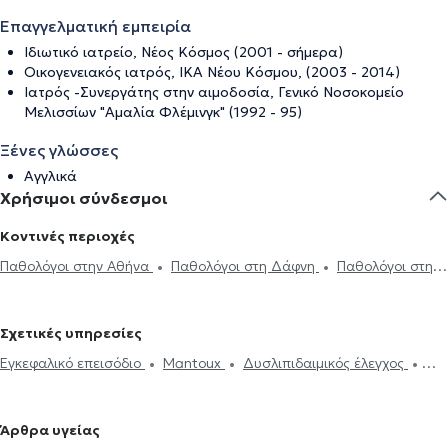
Επαγγελματική εμπειρία
Ιδιωτικό ιατρείο, Νέος Κόσμος (2001 - σήμερα)
Οικογενειακός ιατρός, ΙΚΑ Νέου Κόσμου, (2003 - 2014)
Ιατρός -Συνεργάτης στην αιμοδοσία, Γενικό Νοσοκομείο
Μελισσίων "Αμαλία Φλέμινγκ" (1992 - 95)
Ξένες γλώσσες
Αγγλικά
Χρήσιμοι σύνδεσμοι
Κοντινές περιοχές
Παθολόγοι στην Αθήνα
Παθολόγοι στη Δάφνη
Παθολόγοι στη
Νέα Σμύρνη
Παθολόγοι στο Κουκάκι
Παθολόγοι στην Καλλιθέα
Παθολόγοι στο Παγκράτι
Παθολόγοι στα Πετράλωνα
Σχετικές υπηρεσίες
Παθολόγοι στον Άγιο Δημήτριο
Παθολόγοι στον Βύρωνα
Εγκεφαλικό επεισόδιο
Mantoux
Δυσλιπιδαιμικός έλεγχος
Παθολόγοι στην Ηλιούπολη
Παθολόγοι στο Κολωνάκι
Εμβόλιο γρίπης
Ηλεκτρονική συνταγογράφηση
Χοληστερίνη
Παθολόγοι στο Παλαιό Φάληρο
Παθολόγοι στα Ιλίσια
Ιατρικές βεβαιώσεις
Πιστοποιητικά υγείας για εργασία
Παθολόγοι στα Εξάρχεια
Παθολόγοι στους Αμπελόκηπους
Άρθρα υγείας
Νταντάδες της Γειτονιάς
Υπέρταση
Δίαιτα και διατροφή
Παθολόγοι στο Μοσχάτο
Παθολόγοι στην Πλατεία Μαβίλη