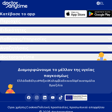
EL
Κατέβασε το app
Περιοχές
Ειδικότητες
Παθήσεις/Υπηρεσίες
Αναζητήσεις
doctoranytime
Διαμορφώνουμε το μέλλον της υγείας
παγκοσμίως
Ελλάδα
Βέλγιο
Μεξικό
Κολομβία
Εκουαδόρ
Γουατεμάλα
Βραζιλία
Οροι χρήσης
Cookies
Πολιτική προστασίας προσωπικού απορρήτου
© 2026 doctoranytime