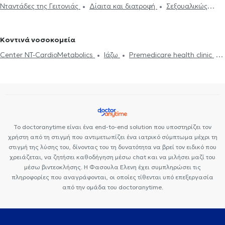
Νταντάδες της Γειτονιάς
Δίαιτα και διατροφή
Σεξουαλικώς
Διαβήτης
Holter πίεσης
Δίπλωμα Οδήγησης
Strep test
Παθολόγοι στον Κολωνό
Παθολόγοι στου Ζωγράφου
Παθολόγοι
μεταδιδόμενα νοσήματα (ΣΜΝ)
Ουρικό οξύ
Διαβήτης
HIV-
Κάρτα υγείας αθλητή
Τεστ γρίπης
Δυσανεξία
Μεταβολικό
στην Πλατεία Βικτώριας
AIDS
Χοληστερίνη
Ίωση Γρίπη Κρυολόγημα
Εμβόλιο γρίπης
σύνδρομο
Σεξουαλικώς μεταδιδόμενα νοσήματα (ΣΜΝ)
Κοντινά νοσοκομεία
Ιλαρά
Πνευμονία
Center NT-CardioMetabolics
Ιάζω
Premedicare health clinic
Premedicare Health Clinic
Bioclab Ιδιωτικά Πολυιατρεία
Το doctoranytime είναι ένα end-to-end solution που υποστηρίζει τον
χρήστη από τη στιγμή που αντιμετωπίζει ένα ιατρικό σύμπτωμα μέχρι τη
στιγμή της λύσης του, δίνοντας του τη δυνατότητα να βρεί τον ειδικό που
χρειάζεται, να ζητήσει καθοδήγηση μέσω chat και να μιλήσει μαζί του
μέσω βιντεοκλήσης. Η Φασουλα Ελενη έχει συμπληρώσει τις
πληροφορίες που αναγράφονται, οι οποίες τίθενται υπό επεξεργασία
από την ομάδα του doctoranytime.