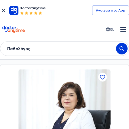
Doctoranytime
Άνοιγμα στο App
doctoranytime
EL
Παθολόγος