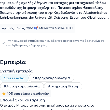
της Ιατρικής σχολής Αθηνών και κάτοχος μεταπτυχιακού τίτλου
σπουδών της Ιατρικής σχολής του Πανεπιστημίου Θεσσαλίας.
Ξεκίνησε την ειδίκευσή του στην Kαρδιολογία στο Akademisches
Lehrkrankenhaus der Universität Duisburg-Essen του Oberhausen
της Γερμανίας και την ολοκλήρωσε στο Γ.Ν.Π. ΤΖΑΝΕΙΟ. Κατά τη
διάρκεια της ειδίκευσης, έδειξε ξεχωριστό ενδιαφέρον για την
Μέλος του δικτύου DO+
Αριθμός αδείας: 2967
Ηχωκαρδιογραφία, στην οποία και εξειδικεύτηκε, ενώ, μετά από
επιτυχή συμμετοχή σε εξετάσεις, είναι κάτοχος διαπίστευσης της
Την περιγραφή επιμελείται η ομάδα του doctoranytime βασισμένη σε
Ευρωπαϊκής Εταιρείας Kαρδιαγγειακής Απεικόνισης (EACVI) στο
επαληθευμένες πληροφορίες.
Διαθωρακικό υπερηχογράφημα καρδιάς (Adult Transthoracic
Echocardiography (TTE) Certification) και στο Διοισοφάγειο
υπερηχογράφημα καρδιάς (Adult Transoesophageal
Εμπειρία
Echocardiography (TOE) Certification). Παράλληλα, έλαβε μετά
από εξετάσεις το Ευρωπαϊκό Δίπλωμα Καρδιολογίας (Exams in
Σχετική εμπειρία
General Cardiology) από την Eυρωπαϊκή Καρδιολογική Εταιρεία
(European Society of Cardiology - ESC). Μετά τη λήψη της
Υπερηχοκαρδιολογία
Stress echo
ειδικότητας της Καρδιολογίας, επιλέχθηκε ως υπότροφος από
την Ελληνική Καρδιολογική Εταιρεία για μετεκπαίδευση στις
Κλινική καρδιολογία
Αρτηριακή Πίεση
νεότερες ηχωκαρδιογραφικές τεχνικές (stress echo, διοισοφάγειο
103 συστάσεις ασθενών
υπερηχογράφημα, Strain, 3D Echo), την οποία πραγματοποιεί
Σπουδές και κατάρτιση
στο Κέντρο Εκπαίδευσης Ηχωκαρδιογραφίας του ΓΝΠ Τζάνειο,
Ο ιατρός Μπαρμπαγιάννης Δημήτριος κατέχει μετά από
"Δ. Μπελντέκος". Σήμερα ασκεί την ειδικότητα του στο ιδιωτικό