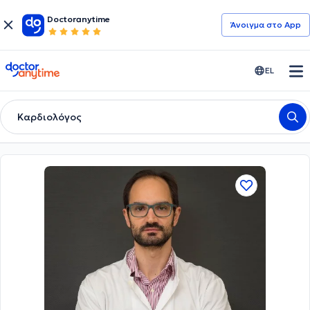
Doctoranytime
Άνοιγμα στο App
doctoranytime
EL
Καρδιολόγος