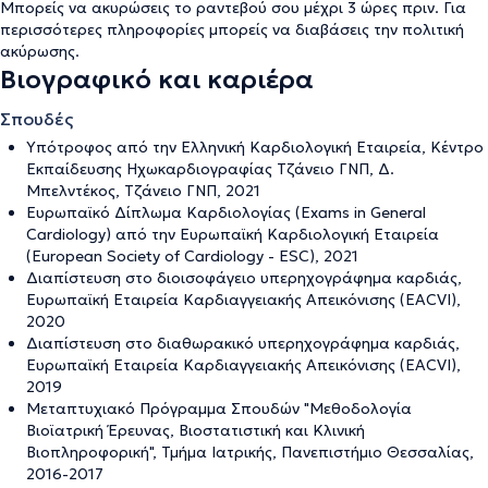
Μπορείς να ακυρώσεις το ραντεβού σου μέχρι 3 ώρες πριν. Για
περισσότερες πληροφορίες μπορείς να διαβάσεις την
πολιτική
ακύρωσης
.
Βιογραφικό και καριέρα
Σπουδές
Υπότροφος από την Ελληνική Καρδιολογική Εταιρεία, Κέντρο
Εκπαίδευσης Ηχωκαρδιογραφίας Τζάνειο ΓΝΠ, Δ.
Μπελντέκος, Τζάνειο ΓΝΠ, 2021
Ευρωπαϊκό Δίπλωμα Καρδιολογίας (Exams in General
Cardiology) από την Eυρωπαϊκή Καρδιολογική Εταιρεία
(European Society of Cardiology - ESC), 2021
Διαπίστευση στο διοισοφάγειο υπερηχογράφημα καρδιάς,
Ευρωπαϊκή Εταιρεία Kαρδιαγγειακής Απεικόνισης (EACVI),
2020
Διαπίστευση στο διαθωρακικό υπερηχογράφημα καρδιάς,
Ευρωπαϊκή Εταιρεία Kαρδιαγγειακής Απεικόνισης (EACVI),
2019
Μεταπτυχιακό Πρόγραμμα Σπουδών "Μεθοδολογία
Βιοϊατρική Έρευνας, Βιοστατιστική και Κλινική
Βιοπληροφορική", Τμήμα Ιατρικής, Πανεπιστήμιο Θεσσαλίας,
2016-2017