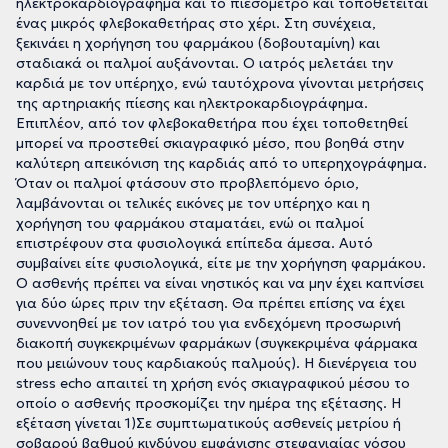
ηλεκτροκαρδιογράφημα και το πιεσόμετρο και τοποθετείται
ένας μικρός φλεβοκαθετήρας στο χέρι. Στη συνέχεια,
ξεκινάει η χορήγηση του φαρμάκου (δοβουταμίνη) και
σταδιακά οι παλμοί αυξάνονται. Ο ιατρός μελετάει την
καρδιά με τον υπέρηχο, ενώ ταυτόχρονα γίνονται μετρήσεις
της αρτηριακής πίεσης και ηλεκτροκαρδιογράφημα.
Επιπλέον, από τον φλεβοκαθετήρα που έχει τοποθετηθεί
μπορεί να προστεθεί σκιαγραφικό μέσο, που βοηθά στην
καλύτερη απεικόνιση της καρδιάς από το υπερηχογράφημα.
Όταν οι παλμοί φτάσουν στο προβλεπόμενο όριο,
λαμβάνονται οι τελικές εικόνες με τον υπέρηχο και η
χορήγηση του φαρμάκου σταματάει, ενώ οι παλμοί
επιστρέφουν στα φυσιολογικά επίπεδα άμεσα. Αυτό
συμβαίνει είτε φυσιολογικά, είτε με την χορήγηση φαρμάκου.
O ασθενής πρέπει να είναι νηστικός και να μην έχει καπνίσει
για δύο ώρες πριν την εξέταση. Θα πρέπει επίσης να έχει
συνεννοηθεί με τον ιατρό του για ενδεχόμενη προσωρινή
διακοπή συγκεκριμένων φαρμάκων (συγκεκριμένα φάρμακα
που μειώνουν τους καρδιακούς παλμούς). Η διενέργεια του
stress echo απαιτεί τη χρήση ενός σκιαγραφικού μέσου το
οποίο ο ασθενής προσκομίζει την ημέρα της εξέτασης. Η
εξέταση γίνεται 1)Σε συμπτωματικούς ασθενείς μετρίου ή
σοβαρού βαθμού κινδύνου εμφάνισης στεφανιαίας νόσου