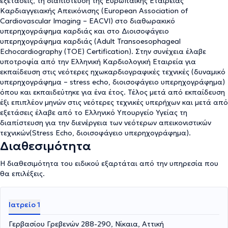
εξετάσεις, τη διαπίστευση της Ευρωπαϊκής Εταιρείας
του ιατρείο στην Νίκαια, ενώ, ταυτόχρονα, αποτελεί υπότροφο
Kαρδιαγγειακής Απεικόνισης (European Association of
του Κέντρου Εκπαίδευσης Ηχωκαρδιογραφίας του Τζανείου,
Cardiovascular Imaging – EACVI) στο διαθωρακικό
προσφέροντας ιατρικές υπηρεσίες και ερευνητικό έργο σε όλα τα
υπερηχογράφημα καρδιάς και στο Διοισοφάγειο
τμήματα που το απαρτίζουν.
υπερηχογράφημα καρδιάς (Adult Transoesophageal
Echocardiography (TOE) Certification). Στην συνέχεια έλαβε
υποτροφία από την Ελληνική Καρδιολογική Εταιρεία για
εκπαίδευση στις νεότερες ηχωκαρδιογραφικές τεχνικές (δυναμικό
υπερηχογράφημα – stress echo, διοισοφάγειο υπερηχογράφημα)
όπου και εκπαιδεύτηκε για ένα έτος. Τέλος μετά από εκπαίδευση
έξι επιπλέον μηνών στις νεότερες τεχνικές υπερήχων και μετά από
εξετάσεις έλαβε από το Ελληνικό Υπουργείο Υγείας τη
διαπίστευση για την διενέργεια των νεότερων απεικονιστικών
τεχνικών(Stress Echo, διοισοφάγειο υπερηχογράφημα).
Διαθεσιμότητα
Η διαθεσιμότητα του ειδικού εξαρτάται από την υπηρεσία που
θα επιλέξεις.
Ιατρείο 1
Γερβασίου Γρεβενών 288-290, Νίκαια, Αττική