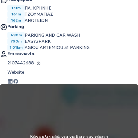
ΠΛ. ΚΡΗΝΗΣ
131m
ΤΖΟΥΜΑΓΙΑΣ
161m
ΑΝΩΓΕΙΩΝ
162m
Parking
PARKING AND CAR WASH
490m
EASY2PARK
790m
AGIOU ARTEMIOU 51 PARKING
1,01km
Επικοινωνία
2107442688
Website
Κάνε κλικ εδώ για να δεις τον χάρτη