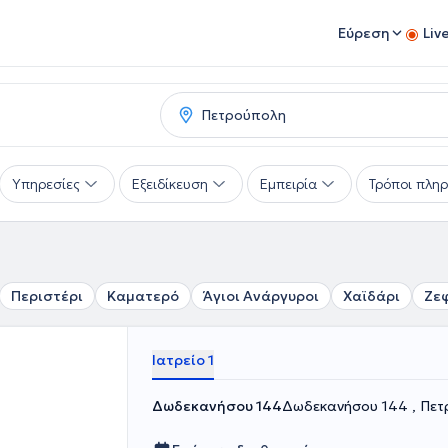
Εύρεση
Liv
Υπηρεσίες
Εξειδίκευση
Εμπειρία
Τρόποι πλη
Περιστέρι
Καματερό
Άγιοι Ανάργυροι
Χαϊδάρι
Ζε
Ιατρείο 1
Δωδεκανήσου 144
Δωδεκανήσου 144 , Πετ