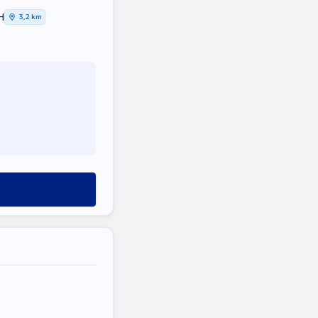
Η
3,2 km