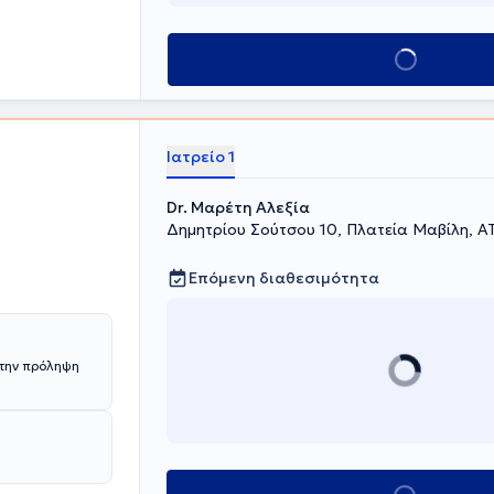
ύ Γενικού
αμική
Κλείσε ραντεβού
 Παράλληλα,
καθώς και το
νή συνέδρια
στο Πανελλήνιο
Καρδιολογίας.
Ιατρείο 1
ανεπιστημίου
κεια" και την
Dr. Μαρέτη Αλεξία
παθειών και το
Δημητρίου Σούτσου 10, Πλατεία Μαβίλη, Α
 Νοσοκομείου
Επόμενη διαθεσιμότητα
την πρόληψη