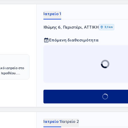
ή προσφορά.
Ιατρείο 1
Ιθώμης 6, Περιστέρι, ΑΤΤΙΚΗ
3,1 km
Επόμενη διαθεσιμότητα
κό ιατρείο στο
 Ιεροθέου.
εύτηκε στην
στημιακού
στο Γενικό
ρωπαϊκής
Κλείσε ραντεβού
νή επιστημονικά
 Διαθέτει
κών ασθενών,
 και
πιστημονικές
Ιατρείο 1
Ιατρείο 2