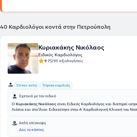
40
Καρδιολόγοι κοντά στην Πετρούπολη
Κυριακάκης Νικόλαος
Ειδικός Καρδιολόγος
|
9.7
295 αξιολογήσεις
Stress echo
Triplex καρδιάς
Σχετικά με τον ειδικό
Ο
Κυριακάκης Νικόλαος
είναι Ειδικός Καρδιολόγος και διατηρεί ιατ
Λιόσια και στο Ίλιον. Ειδικεύτηκε στην Α’ Καρδιολογική Κλινική του Νο
"Ερυθρός Σταυρός". Στο καρδιολογικό ιατρείο εκτελούνται triplex καρ
αορτικού τόξου, ηλεκτροκαρδιογράφημα (ΗΚΓ), holter ρυθμού και πίεσ
Απλή επίσκεψη
διεξάγει εξετάσεις που αφορούν: αρρυθμίες, καρδιακή ανεπάρκεια, β
Δες το κόστος
στεφανιαία νόσος, κληρονομικές παθήσεις καρδιάς και υπέρταση. Επ
αναλαμβάνει προσχολικό, προαθλητικό και προεγχειρητικό έλεγχο. Σκ