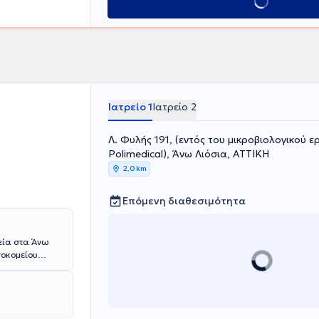
Κλείσε ραντεβού
Ιατρείο 1
Ιατρείο 2
Λ. Φυλής 191, (εντός του μικροβιολογικού 
Polimedical), Άνω Λιόσια, ΑΤΤΙΚΗ
2,0 km
Επόμενη διαθεσιμότητα
ρεία στα Άνω
σοκομείου
διάς και
ης. Επίσης
αλβιδοπάθειες,
ίσης,
οπός του είναι