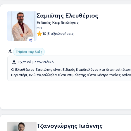
συμμετέχει σε συνέδρια ως ομιλητής και έχει αξιοσημείωτη κοινωνικ
Σαμιώτης Ελευθέριος
Ειδικός Καρδιολόγος
MD
|
10
5 αξιολογήσεις
Triplex καρδιάς
Σχετικά με τον ειδικό
Ο Ελευθέριος Σαμιώτης είναι Ειδικός Καρδιολόγος και διατηρεί ιδιωτι
Περιστέρι, ενώ παράλληλα είναι επιμελητής Β΄ στο Κέντρο Υγείας Αγίου
Είναι απόφοιτος της Ιατρικής Σχολής του Πανεπιστημίου Κρήτης. Ειδικ
Καρδιολογία στη Β΄ Πανεπιστημιακή Καρδιολογική Κλινική του Πανεπι
Γενικού Νοσοκομείου «Αττικόν», ενώ εκπαιδεύτηκε και στην Παθολογία 
Νοσοκομείο Αθηνών «Η Ελπίς». Διατελεί μέλος της Ελληνικής και Ευ
καρδιολογικής εταιρείας και συμμετέχει ενεργά σε ελληνικά και διεθ
συνέδρια, ενώ επίσης έχει δημοσιεύσεις σε διεθνή ιατρικά περιοδικά.
εμπειρία στην πρωτοβάθμια και νοσοκομειακή φροντίδα καρδιολογι
και παρέχει εξειδικευμένες υπηρεσίες πρόληψης, έγκαιρης διάγνωσης
θεραπείας καρδιαγγειακών παθήσεων αξιοποιώντας τις τελευταίες ε
Τζανογιώργης Ιωάννης
εξελίξεις.