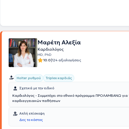
Εκπαιδεύτηκε στο εργαστήριο ηχωκαρδιογραφίας του Πανεπιστημιακο
Νοσοκομείου "Αττικόν" και έλαβε επίσης, εξειδίκευση στις νεότερες
ηχωκαρδιογραφικές τεχνικές (διοισοφάγειος ηχωκαρδιογραφία, δυν
ηχωκαρδιογραφία, μυοκαρδιακή παραμόρφωση και εφεδρεία ροής).
συνεργάζεται με το ιδιωτικό διαγνωστικό εργαστήριο Κοσμοϊατρική, 
πολυϊατρεία AlfaLife. Έχει παρακολουθήσει πολλά ελληνικά και διεθ
καθώς και έχει συμμετάσχει με προφορικές ανακοινώσεις και poster 
Καρδιολογικό Συνέδριο και το συνέδριο του Αμερικάνικου Κολλεγίου 
Μαρέτη Αλεξία
Τέλος, είναι υποψήφιος Διδάκτωρ του Εθνικού και Καποδιστριακού Π
Αθηνών με θέμα τις "Συγγενείς Καρδιοπάθειες", την "Καρδιακή Ανεπάρ
Καρδιολόγος
"Ενδοθηλιακή Λειτουργία" στη Β' Καρδιολογική Κλινική του Πανεπιστημιακού Γενικού
MD, PhD
Νοσοκομείου "Αττικόν", σε συνεργασία με το Ιατρείο Συγγενών Καρδιο
|
10.0
124 αξιολογήσεις
Εργαστήριο Προληπτικής Καρδιολογίας του Πανεπιστημιακού Γενικού
"Αττικόν".
Holter ρυθμού
Triplex καρδιάς
Σχετικά με την ειδικό
Καρδιολόγος - Συμμετέχει στο εθνικό πρόγραμμα ΠΡΟΛΑΜΒΑΝΩ για 
καρδιαγγειακών παθήσεων
Απλή επίσκεψη
Δες το κόστος