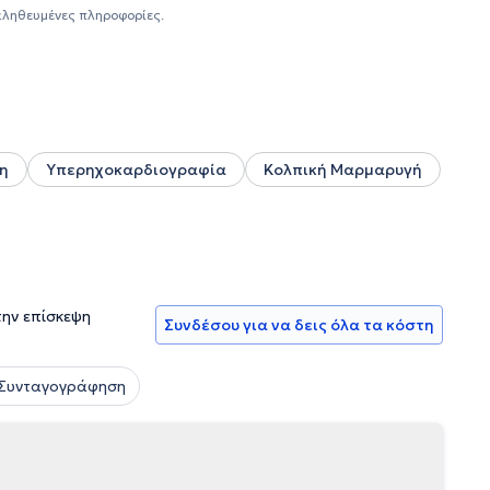
δη. Συμμετείχε στην πολυκεντρική μελέτη PRE-ECLAMPSIA
αληθευμένες πληροφορίες.
ι με την Κοσμοϊατρική. Τέλος, διατηρεί νόμιμο
επιστημονική κατάρτιση με τον επαγγελματισμό.
η
Υπερηχοκαρδιογραφία
Κολπική Μαρμαρυγή
την επίσκεψη
Συνδέσου για να δεις όλα τα κόστη
 Συνταγογράφηση