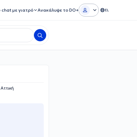
e chat με γιατρό
Ανακάλυψε το DO+
EL
 Αττική