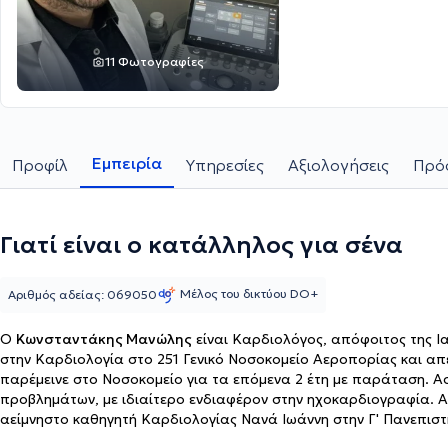
11 Φωτογραφίες
Εμπειρία
Προφίλ
Υπηρεσίες
Αξιολογήσεις
Πρόσ
Γιατί είναι ο κατάλληλος για σένα
Μέλος του δικτύου DO+
Αριθμός αδείας: 069050
Ο
Κωνσταντάκης Μανώλης
είναι Καρδιολόγος, απόφοιτος της Ια
στην Καρδιολογία στο 251 Γενικό Νοσοκομείο Αεροπορίας και απ
παρέμεινε στο Νοσοκομείο για τα επόμενα 2 έτη με παράταση. Α
προβλημάτων, με ιδιαίτερο ενδιαφέρον στην ηχοκαρδιογραφία. Α
αείμνηστο καθηγητή Καρδιολογίας Νανά Ιωάννη στην Γ' Πανεπιστη
μελέτες και συνέδρια με κύριο αντικείμενο την Καρδιακή Ανεπάρκ