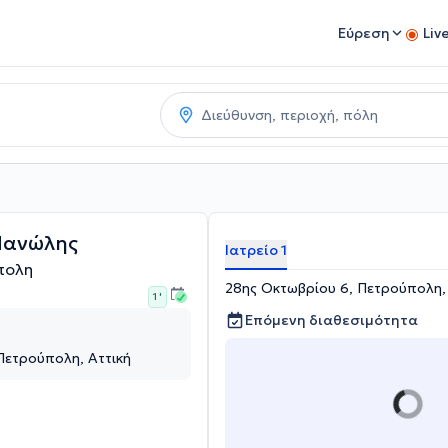
Εύρεση
Liv
Μανώλης
Ιατρείο 1
πολη
28ης Οκτωβρίου 6, Πετρούπολη,
1 '
Επόμενη διαθεσιμότητα
Πετρούπολη, Αττική