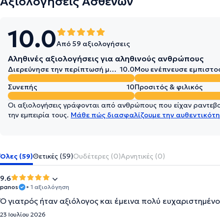
Αξιολογήσεις Ασθενών
10.0
Από 59 αξιολογήσεις
Αληθινές αξιολογήσεις για αληθινούς ανθρώπους
Διερεύνησε την περίπτωσή μου σε βάθος
10.0
Μου ενέπνευσε εμπιστο
Συνεπής
10
Προσιτός & φιλικός
Οι αξιολογήσεις γράφονται από ανθρώπους που είχαν ραντεβού
την εμπειρία τους.
Μάθε πώς διασφαλίζουμε την αυθεντικότη
Όλες (59)
Θετικές (59)
Ουδέτερες (0)
Αρνητικές (0)
9.6
panos
• 1 αξιολόγηση
Ό γιατρός ήταν αξιόλογος και έμεινα πολύ ευχαριστημένο
23 Ιουλίου 2026