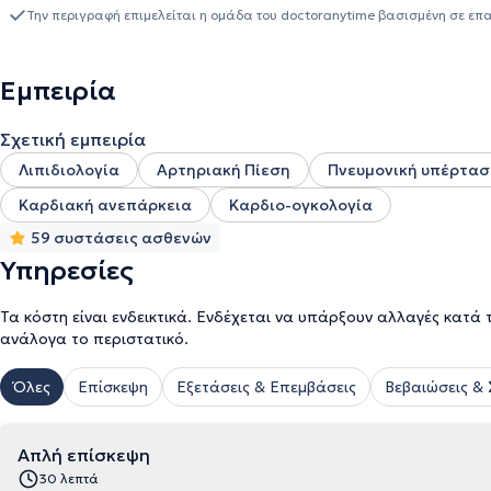
College Hospital του Λονδίνου υπό τον καθηγητή Κύπρο Νικολαΐ
Την περιγραφή επιμελείται η ομάδα του doctoranytime βασισμένη σε επ
IVF II. Επίσης, συνεργάζεται με τους ομίλους Euromedica καθώς κα
καρδιολογικό Ιατρείο στην Πετρούπολη, συνδυάζοντας την άρτια 
Εμπειρία
Σχετική εμπειρία
Λιπιδιολογία
Αρτηριακή Πίεση
Πνευμονική υπέρτασ
Καρδιακή ανεπάρκεια
Καρδιο-ογκολογία
59 συστάσεις ασθενών
Υπηρεσίες
Τα κόστη είναι ενδεικτικά. Ενδέχεται να υπάρξουν αλλαγές κατά 
ανάλογα το περιστατικό.
Όλες
Επίσκεψη
Εξετάσεις & Επεμβάσεις
Βεβαιώσεις &
Απλή επίσκεψη
30 λεπτά