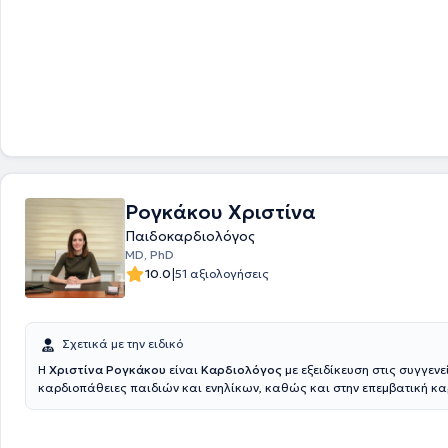
ειδικότητας, εκπαιδεύτηκε στην παιδοκαρδιολογία στο Γενικό Νοσοκο
Αγία Σοφία". Μετεκπαιδεύτηκε στις νεότερες τεχνικές υπερήχων (stres
διοισοφάγειο υπερηχοκαρδιογράφημα) στο Γενικό Νοσοκομείο Κρήτης "
Στο ιατρείο διενεργούνται ηλεκτροκαρδιογράφημα, triplex καρδιάς, Ho
Holter ρυθμού (24 και 48 ωρών), stress echo, προαθλητικός έλεγχος,
συνταγογράφηση φαρμάκων και παραπεμπτικών εξετάσεων.
Πραγματ
επίσκεψη κατ' οίκον (κλινική εξέταση, ηλεκτροκαρδιογράφημα, triplex 
ρυθμού, holter πιέσεως) κατόπιν επικοινωνίας με τον ιατρό
.
Τέλος, ο γ
λάβει πιστοποιητικά εκπαίδευσης από το Ινστιτούτο μελέτης και εκπα
θρόμβωση και την αντιθρομβωτική αγωγή και από την Ελληνική Εταιρ
Λιπιδιολογίας, Αθηροσκλήρωσης και Αγγειακής Νόσου.
Ρογκάκου Χριστίνα
Παιδοκαρδιολόγος
MD, PhD
|
10.0
51 αξιολογήσεις
Σχετικά με την ειδικό
Η
Χριστίνα Ρογκάκου
είναι
Καρδιολόγος
με εξειδίκευση στις συγγενε
καρδιοπάθειες παιδιών και ενηλίκων, καθώς και στην επεμβατική κα
διατηρεί ιδιωτικό ιατρείο στον Χολαργό.Διαθέτει πολυετή εμπειρία σε
καρδιολογικά κέντρα στη Γερμανία και την Ελλάδα και είναι κάτοχος
τίτλου από το Πανεπιστήμιο της Χαϊδελβέργης, με ερευνητικό αντικείμε