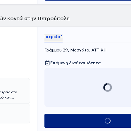
τών κοντά στην Πετρούπολη
Ιατρείο 1
Γράμμου 29, Μοσχάτο, ΑΤΤΙΚΗ
Επόμενη διαθεσιμότητα
ατρείο στο
ού και
υ ίδιου
ς του
κής Κλινικής
της Ελληνικής
Κλείσε ραντεβού
ς και μιλάει