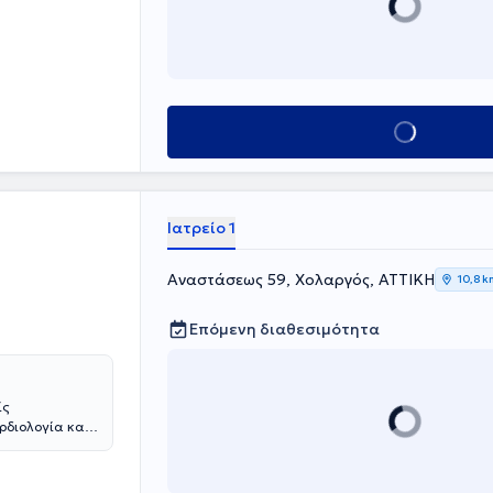
μείο Παίδων "Η
s echo,
Βενιζέλειο".
lter πιέσεως,
οποιείται
καρδιάς, holter
Κλείσε ραντεβού
ιατρός έχει
ίδευσης στη
εία
Ιατρείο 1
Αναστάσεως 59, Χολαργός, ΑΤΤΙΚΗ
10,8 k
Επόμενη διαθεσιμότητα
ίς
ρδιολογία και
 εξειδικευμένα
 διδακτορικού
νο την