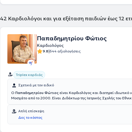
42
Καρδιολόγοι και για εξέταση παιδιών έως 12 ε
Παπαδημητρίου Φώτιος
Καρδιολόγος
|
9.8
644 αξιολογήσεις
Triplex καρδιάς
Σχετικά με τον ειδικό
Ο
Παπαδημητρίου Φώτιος
είναι Καρδιολόγος και διατηρεί ιδιωτικό ι
Μοσχάτο από το 2000. Είναι Διδάκτωρ της Ιατρικής Σχολής του Εθνικ
Καποδιστριακού Πανεπιστημίου Αθηνών και παράλληλα πτυχιούχος το
ιδρύματος. Αποτελεί Συνεργάτη ιατρό της Καρδιοχειρουργικής Κλινική
Απλή επίσκεψη
Νοσοκομείου "Υγεία" και έχει διατελέσει Καρδιολόγος της Καρδιολογι
Δες το κόστος
του Γενικού Νοσοκομείου Αθηνών "Λαϊκό". Τέλος, ο ιατρός είναι μέλος 
Καρδιολογικής Εταιρείας και της Ελληνικής Αντιυπερτασικής Εταιρεία
αγγλικά.