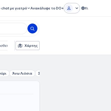
e chat με γιατρό
Ανακάλυψε το DO+
EL
σθετα φίλτρα
Χάρτης
Γλώσσες
Ασφαλιστικές εταιρείες
φύρι
Άνω Λιόσια
Σεπόλια
Αιγάλεω
Αγία Βαρβάρα