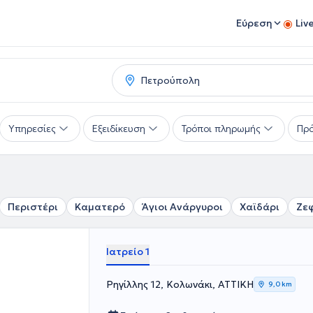
Εύρεση
Liv
Υπηρεσίες
Εξειδίκευση
Τρόποι πληρωμής
Πρό
Περιστέρι
Καματερό
Άγιοι Ανάργυροι
Χαϊδάρι
Ζε
Ιατρείο 1
Ρηγίλλης 12, Κολωνάκι, ΑΤΤΙΚΗ
9,0 km