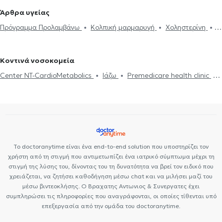
βεβαιώσεις
Πιστοποιητικά υγείας για εργασία
Δυσλιπιδαιμικός
στα Τρίκαλα
Καρδιολόγοι στο Κολωνάκι
Καρδιολόγοι στα
Άρθρα υγείας
έλεγχος
'Eμφραγμα συμπτώματα
Μυοκαρδίτιδα
Πόνος στο
Εξάρχεια
Καρδιολόγοι στα Πατήσια
Καρδιολόγοι στη Νίκαια
Πρόγραμμα Προλαμβάνω
Κολπική μαρμαρυγή
Χοληστερίνη
στήθος
Πνευμονική υπέρταση
Μυοκαρδιοπάθεια
Καρδιολόγοι στο Παγκράτι
Καρδιολόγοι στον Κορυδαλλό
Καρδιακή ανεπάρκεια
Βαλβιδοπάθεια
Στεφανιαία νόσος
Αξονική στεφανιογραφία
Καρδιολόγοι στην Ηλιούπολη
Βηματοδότης
Μαγνητική τομογραφία καρδιάς
Στεφανιογραφία
Κοντινά νοσοκομεία
Center NT-CardioMetabolics
Ιάζω
Premedicare health clinic
Premedicare Health Clinic
Bioclab Ιδιωτικά Πολυιατρεία
Το doctoranytime είναι ένα end-to-end solution που υποστηρίζει τον
χρήστη από τη στιγμή που αντιμετωπίζει ένα ιατρικό σύμπτωμα μέχρι τη
στιγμή της λύσης του, δίνοντας του τη δυνατότητα να βρεί τον ειδικό που
χρειάζεται, να ζητήσει καθοδήγηση μέσω chat και να μιλήσει μαζί του
μέσω βιντεοκλήσης. Ο Βραχατης Αντωνιος & Συνεργατες έχει
συμπληρώσει τις πληροφορίες που αναγράφονται, οι οποίες τίθενται υπό
επεξεργασία από την ομάδα του doctoranytime.