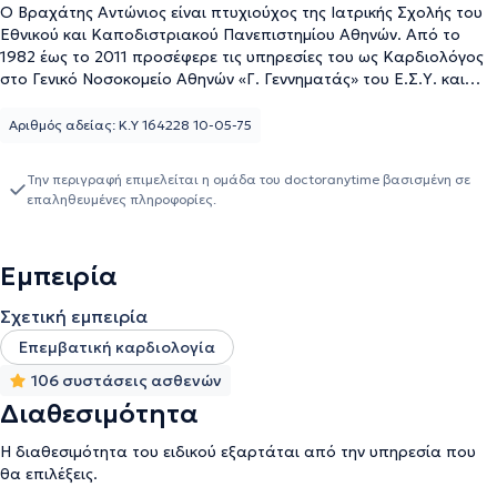
Ο Βραχάτης Αντώνιος είναι πτυχιούχος της Ιατρικής Σχολής του
Εθνικού και Καποδιστριακού Πανεπιστημίου Αθηνών. Από το
1982 έως το 2011 προσέφερε τις υπηρεσίες του ως Καρδιολόγος
στο Γενικό Νοσοκομείο Αθηνών «Γ. Γεννηματάς» του Ε.Σ.Υ. και
εξελίχθηκε μέχρι το βαθμό του Διευθυντή. Παράλληλα με την
άσκηση κλινικής καρδιολογίας έστρεψε το ενδιαφέρον του στην
Αριθμός αδείας: Κ.Υ 164228 10-05-75
αναδυόμενη τότε επεμβατική καρδιολογία. Εκπαιδεύτηκε αρχικά
στο Ιπποκράτειο (1982) και εν συνεχεία στο London Chest
Την περιγραφή επιμελείται η ομάδα του doctoranytime βασισμένη σε
Hospital του Λονδίνου και το Catharina Ziekenhuis στο Αϊντχόβεν
επαληθευμένες πληροφορίες.
της Ολλανδίας (1988). Ασχολήθηκε με όλο το φάσμα της
σύγχρονης διαγνωστικής και επεμβατικής καρδιολογίας, έκανε την
πρώτη τοποθέτηση stent σε μυοκαρδιακή γέφυρα στην Ελλάδα
Εμπειρία
και 2η παγκόσμια (1990) και ασχολήθηκε ιδιαιτέρως με την
αγγειοπλαστική στο οξύ έμφραγμα του μυοκαρδίου,
Σχετική εμπειρία
οργανώνοντας τη συστηματική της εκτέλεση στο Αιμοδυναμικό
Εργαστήριο του Γενικού Νοσοκομείου Αθηνών «Γ. Γεννηματάς»
Επεμβατική καρδιολογία
ήδη από το 1996. Ως Πρόεδρος της Ομάδας Εργασίας της
106 συστάσεις ασθενών
Αιμοδυναμικής & Επεμβατικής Καρδιολογίας της Ελληνικής
Διαθεσιμότητα
Καρδιολογικής Εταιρείας, συντόνισε και συμμετείχε την
συντακτική επιτροπή που συνέγραψε, για πρώτη φορά στην
Η διαθεσιμότητα του ειδικού εξαρτάται από την υπηρεσία που
ελληνική γλώσσα, κατευθυντήριες οδηγίες για τις επεμβατικές
θα επιλέξεις.
τεχνικές, που δημοσιεύτηκαν σε ειδικό τεύχος 100 περίπου