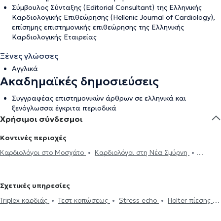
Σύμβουλος Σύνταξης (Editorial Consultant) της Ελληνικής
Καρδιολογικής Επιθεώρησης (Hellenic Journal of Cardiology),
επίσημης επιστημονικής επιθεώρησης της Ελληνικής
Καρδιολογικής Εταιρείας
Ξένες γλώσσες
Αγγλικά
Ακαδημαϊκές δημοσιεύσεις
Συγγραφέας επιστημονικών άρθρων σε ελληνικά και
ξενόγλωσσα έγκριτα περιοδικά
Χρήσιμοι σύνδεσμοι
Κοντινές περιοχές
Καρδιολόγοι στο Μοσχάτο
Καρδιολόγοι στη Νέα Σμύρνη
Καρδιολόγοι στα Πετράλωνα
Καρδιολόγοι στο Κουκάκι
Καρδιολόγοι στον Νέο Κόσμο
Καρδιολόγοι στον Πειραιά
Σχετικές υπηρεσίες
Καρδιολόγοι στην Αθήνα
Καρδιολόγοι στο Παλαιό Φάληρο
Triplex καρδιάς
Τεστ κοπώσεως
Stress echo
Holter πίεσης
Καρδιολόγοι στη Δάφνη
Καρδιολόγοι στον Άγιο Δημήτριο
Ηλεκτρονική συνταγογράφηση
Holter ρυθμού
Ιατρικές
Καρδιολόγοι στο Αιγάλεω
Καρδιολόγοι στα Ιλίσια
Καρδιολόγοι