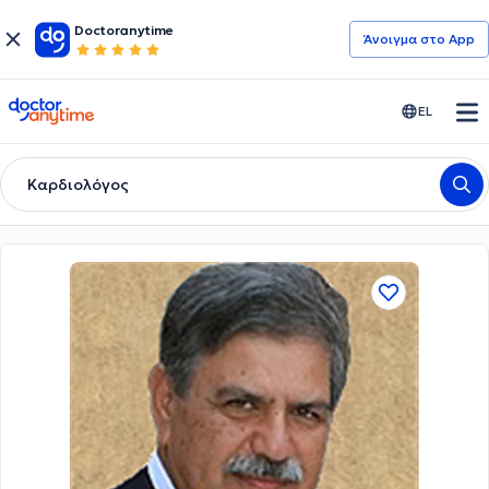
Doctoranytime
Άνοιγμα στο App
doctoranytime
EL
Καρδιολόγος