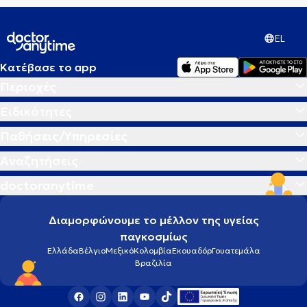
EL
Κατέβασε το app
Περιοχές
Ειδικότητες
Παθήσεις/Υπηρεσίες
Αναζητήσεις
doctoranytime
Διαμορφώνουμε το μέλλον της υγείας
παγκοσμίως
Ελλάδα
Βέλγιο
Μεξικό
Κολομβία
Εκουαδόρ
Γουατεμάλα
Βραζιλία