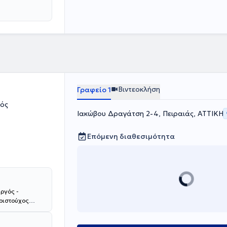
Βιντεοκλήση
Γραφείο 1
γός
Ιακώβου Δραγάτση 2-4, Πειραιάς, ΑΤΤΙΚΗ
Επόμενη διαθεσιμότητα
υργός -
ριστούχος
ην 4ετή
αιρεία