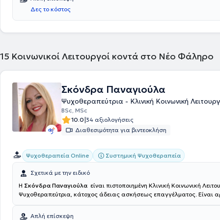
Δες το κόστος
15
Κοινωνικοί Λειτουργοί κοντά στο Νέο Φάληρο
Σκόνδρα Παναγιούλα
Ψυχοθεραπεύτρια - Κλινική Κοινωνική Λειτουρ
BSc, MSc
|
10.0
34 αξιολογήσεις
Διαθεσιμότητα για βιντεοκλήση
Συστημική Ψυχοθεραπεία
Ψυχοθεραπεία Online
Σχετικά με την ειδικό
Η
Σκόνδρα Παναγιούλα
είναι πιστοποιημένη Κλινική Κοινωνική Λειτο
Ψυχοθεραπεύτρια, κάτοχος άδειας ασκήσεως επαγγέλματος. Είναι α
απόφοιτη του Πανεπιστημίου Πατρών. Εξειδικεύτηκε και ολοκλήρωσε τ
εκπαίδευση της στη Συστημική - Οικογενειακή Ψυχοθεραπεία στην Ετ
Απλή επίσκεψη