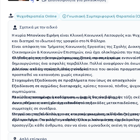
Γνωσιακή Συμπεριφορική Θεραπεία (C
Ψυχοθεραπεία Online
Σχετικά με την ειδικό
Η κυρία
Μπονίκου Ειρήνη
είναι Κλινική Κοινωνική Λειτουργός και Ψυ
και διατηρεί το ιδιωτικό της γραφείο στο Ν.Φάληρο.
Είναι απόφοιτη του Τμήματος Κοινωνικής Εργασίας της Σχολής Διοικ
Οικονομικών & Κοινωνικών Επιστημών, ενώ έχει ολοκληρώσει την π
πλήθους μετεκπαιδευτικών προγραμμάτων και σεμιναρίων.
Οι ασθενείς της την περιγράφουν ως
ζεστή, προσιτή και με ενσυναί
δημιουργώντας ένα ασφαλές περιβάλλον. Πολλοί αναφέρουν ότι ένιω
μιλήσουν από την πρώτη κιόλας συνεδρία.
Δεν είναι απλώς επαγγελματίας· είναι κάποια που
ακούει πραγματι
προσπαθεί να κατανοήσει χωρίς επικρίσεις.
Στοχευμένη Εξειδίκευση σε προβλήματα που ίσως σε απασχολούν
Εξειδίκευση σε αγχώδεις διαταραχές
, κρίσεις πανικού, πένθος, ψυ
συμπτώματα.
Αν νιώθεις πιεσμέν@, αποδιοργανωμέν@, ή θες να βάλεις σε τάξη σκέ
Πλούσια επιστημονική κατάρτιση — χωρίς να είναι ψυχρή
συναισθήματα,
Δεν αρκείται στο πτυχίο: έχει επενδύσει σε
αυτή είναι η ειδικότητά της
δεκάδες μετεκπαιδεύσεις
.
,
συμμετοχές σε συνέδρια.
Οι γνώσεις της είναι σύγχρονες και τεκμηριωμένες, αλλά δεν τις μετα
Μπορεί να σταθεί δίπλα σου
σε ατομικό, οικογενειακό ή και ζεύγους
«ξύλινο» λόγο. Θα μιλήσει
Δεν προσφέρει “τυπικές” συνεδρίες. Όλοι μιλούν για την
με απλότητα και κατανόηση
, όχι με ορολογ
καρδιά
με την
προσεγγίζει κάθε άνθρωπο, σαν να είναι ο μοναδικός εκείνη τη στιγμή
Απλή επίσκεψη