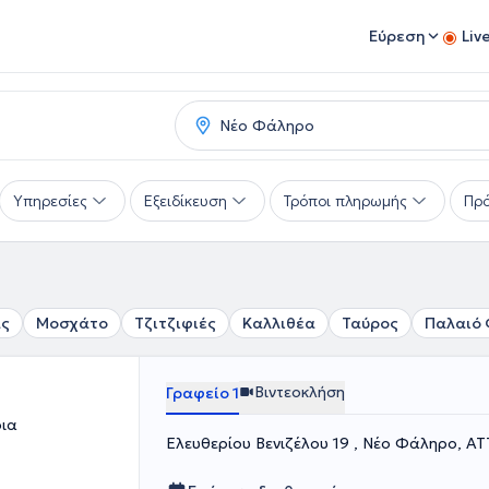
Εύρεση
Liv
Υπηρεσίες
Εξειδίκευση
Τρόποι πληρωμής
Πρό
άς
Μοσχάτο
Τζιτζιφιές
Καλλιθέα
Ταύρος
Παλαιό
Βιντεοκλήση
Γραφείο 1
ρια
Ελευθερίου Βενιζέλου 19 , Νέο Φάληρο, Α