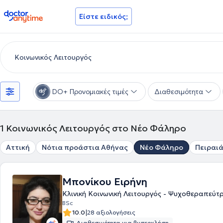
doctoranytime
Είστε ειδικός;
DO+ Προνομιακές τιμές
Διαθεσιμότητα
1
Κοινωνικός Λειτουργός στο Νέο Φάληρο
Αττική
Νότια προάστια Αθήνας
Νέο Φάληρο
Πειραι
Μπονίκου Ειρήνη
Κλινική Κοινωνική Λειτουργός - Ψυχοθεραπεύτ
BSc
|
10.0
28 αξιολογήσεις
Διαθεσιμότητα για βιντεοκλήση