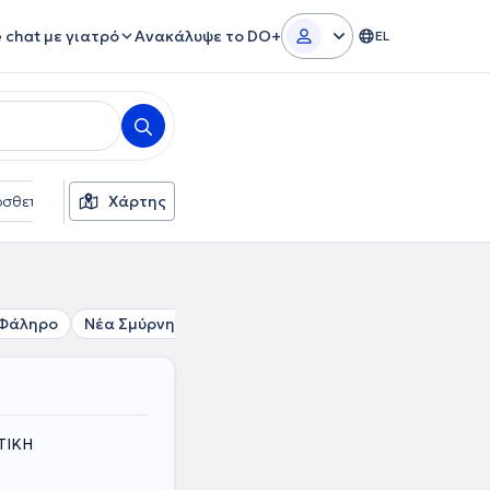
e chat με γιατρό
Ανακάλυψε το DO+
EL
σθετα φίλτρα
Χάρτης
Γλώσσες
Ασφαλιστικές εταιρείες
 Φάληρο
Νέα Σμύρνη
Άλιμος
Άγιος Δημήτριος
Δάφν
ΤΤΙΚΗ