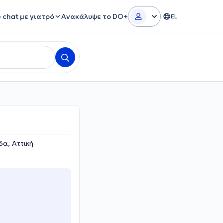
e chat με γιατρό
Ανακάλυψε το DO+
EL
δα, Αττική