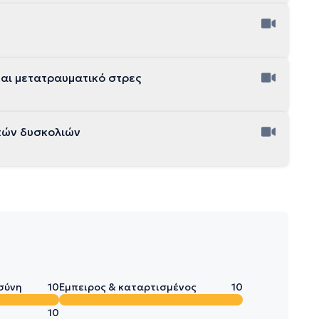
και μετατραυματικό στρες
ικών δυσκολιών
σύνη
10
Έμπειρος & καταρτισμένος
10
10