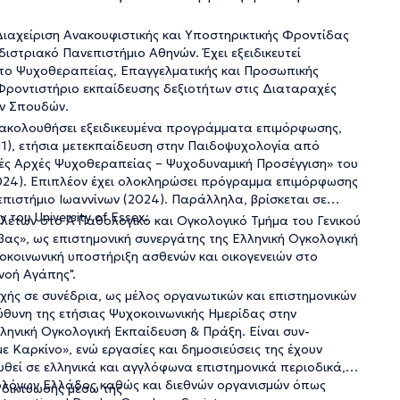
ιαχείριση Ανακουφιστικής και Υποστηρικτικής Φροντίδας
ιστριακό Πανεπιστήμιο Αθηνών. Έχει εξειδικευτεί
ύτο Ψυχοθεραπείας, Επαγγελματικής και Προσωπικής
 Φροντιστήριο εκπαίδευσης δεξιοτήτων στις
Διαταραχές
ών Σπουδών.
αρακολουθήσει εξειδικευμένα προγράμματα επιμόρφωσης,
1), ετήσια μετεκπαίδευση στην
Παιδοψυχολογία
από
ές Αρχές Ψυχοθεραπείας – Ψυχοδυναμική Προσέγγιση»
του
24). Επιπλέον έχει ολοκληρώσει πρόγραμμα επιμόρφωσης
πιστήμιο Ιωαννίνων (2024). Παράλληλα, βρίσκεται σε
 του University of Essex.
ελετών
στο Α΄ Παθολογικό και Ογκολογικό Τμήμα του Γενικού
ας», ως επιστημονική συνεργάτης της Ελληνική Ογκολογική
οκοινωνική υποστήριξη ασθενών και οικογενειών στο
νοή Αγάπης".
χής σε συνέδρια, ως μέλος οργανωτικών και επιστημονικών
ύθυνη
της ετήσιας
Ψυχοκοινωνικής Ημερίδας στην
ληνική Ογκολογική Εκπαίδευση & Πράξη. Είναι συν-
με Καρκίνο»
, ενώ εργασίες και δημοσιεύσεις της έχουν
υθεί σε ελληνικά και αγγλόφωνα επιστημονικά περιοδικά,
ολόγων Ελλάδος
καθώς και διεθνών οργανισμών όπως
 δικτύωσης μέσω της