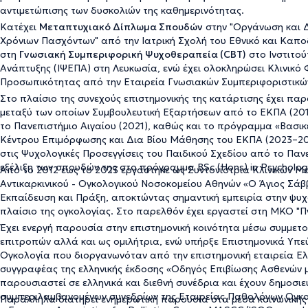
αντιμετώπισης των δυσκολιών της καθημερινότητας.
Κατέχει
Μεταπτυχιακό Δίπλωμα Σπουδών
στην
"Οργάνωση και Δ
Χρόνιων Πασχόντων"
από την Ιατρική Σχολή του Εθνικό και Καποδ
στη
Γνωσιακή Συμπεριφορική Ψυχοθεραπεία (CBT)
στο Ινστιτο
Ανάπτυξης (ΙΨΕΠΑ) στη Λευκωσία, ενώ έχει ολοκληρώσει Κλινικό
Προσωπικότητας
από την Εταιρεία Γνωσιακών Συμπεριφοριστικ
Στο πλαίσιο της συνεχούς επιστημονικής της κατάρτισης έχει π
μεταξύ των οποίων
Συμβουλευτική Εξαρτήσεων
από το ΕΚΠΑ (201
το Πανεπιστήμιο Αιγαίου (2021), καθώς και το πρόγραμμα
«Βασικ
Κέντρου Επιμόρφωσης και Δια Βίου Μάθησης του ΕΚΠΑ (2023–20
στις
Ψυχολογικές Προσεγγίσεις του Παιδικού Σχεδίου
από το Πανε
εξέλιξη των σπουδών της στο πρόγραμμα
BSc (Hons) in Psychology
Από το 2012 έως το 2023 εργάστηκε ως
Συντονίστρια Κλινικών Μ
Αντικαρκινικού - Ογκολογικού Νοσοκομείου Αθηνών «Ο Άγιος Σάββ
Εκπαίδευση και Πράξη, αποκτώντας σημαντική εμπειρία στην ψυχ
πλαίσιο της ογκολογίας. Στο παρελθόν έχει εργαστεί στη ΜΚΟ "Π
Έχει ενεργή παρουσία στην επιστημονική κοινότητα μέσω συμμετο
επιτροπών αλλά και ως ομιλήτρια, ενώ υπήρξε
Επιστημονικά Υπε
Ογκολογία
που διοργανωνόταν από την επιστημονική εταιρεία Ελ
συγγραφέας της ελληνικής έκδοσης
«Οδηγός Επιβίωσης Ασθενών 
παρουσιαστεί σε ελληνικά και διεθνή συνέδρια και έχουν δημοσιε
συμπεριλαμβανομένων συνεδρίων της
Εταιρείας Παθολόγων Ογκ
Παράλληλα διατηρεί ενημερωτική παρουσία στα μέσα κοινωνικής