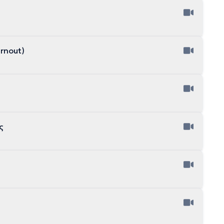
rnout)
ς