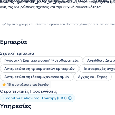
η
European Association for Palliative Care
, η
MASCC/ISOO
και η
I
σελίδας
“@another_point_of_psychoview”
, όπου μοιράζεται ψυ
νου, τις ανθρώπινες σχέσεις και την ψυχική ανθεκτικότητα.
Την περιγραφή επιμελείται η ομάδα του doctoranytime βασισμένη σε επ
Εμπειρία
Σχετική εμπειρία
Γνωσιακή Συμπεριφορική Ψυχοθεραπεία
Αγχώδεις Διατ
Αντιμετώπιση τραυματικών εμπειριών
Διαταραχές άγχο
Αντιμετώπιση ιδεοψυχαναγκασμών
Αγχος και Στρες
15 συστάσεις ασθενών
Θεραπευτικές Προσεγγίσεις
Cognitive Behavioral Therapy (CBT)
Υπηρεσίες