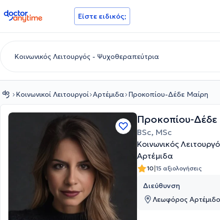
doctoranytime
Είστε ειδικός;
Κοινωνικοί Λειτουργοί
Αρτέμιδα
Προκοπίου-Δέδε Μαίρη
Προκοπίου-Δέδε
BSc, MSc
Κοινωνικός Λειτουργ
Αρτέμιδα
|
10
15 αξιολογήσεις
Διεύθυνση
Λεωφόρος Αρτέμιδος