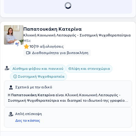
Παπατουκάκη Κατερίνα
Κλινική Κοινωνική Λειτουργός - Συστημική Ψυχοθεραπεύτρια
MSc
|
10
19 αξιολογήσεις
Διαθεσιμότητα για βιντεοκλήση
Αίσθημα φόβου και πανικού
Θλίψη και στενοχώρια
Συστημική Ψυχοθεραπεία
Σχετικά με την ειδικό
Η
Παπατουκάκη Κατερίνα
είναι Κλινική Κοινωνική Λειτουργός -
Συστημική Ψυχοθεραπεύτρια και διατηρεί το ιδιωτικό της γραφείο
στα Πετράλωνα. Αποφοίτησε από το Τμήμα Κοινωνικής Εργασίας
του Ανώτατου Τεχνολογικού Εκπαιδευτικού Ιδρύματος Αθήνας.
Απλή επίσκεψη
Ολοκλήρωσε μεταπτυχιακές σπουδές στις Στρατηγικές Ανάπτυξης
Δες το κόστος
Εφηβικής Υγείας στο τμήμα της Ιατρικής Σχολής του Εθνικού και
Καποδιστριακού Πανεπιστημίου Αθηνών. Επιπλέον, διαθέτει
πιστοποίηση Παιδαγωγικής Επάρκειας από την
Ανωτάτη Σχολή