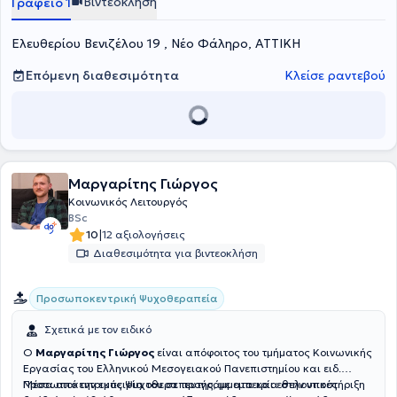
Βιντεοκλήση
Γραφείο 1
Ελευθερίου Βενιζέλου 19 , Νέο Φάληρο, ΑΤΤΙΚΗ
Επόμενη διαθεσιμότητα
Κλείσε ραντεβού
Μαργαρίτης Γιώργος
Κοινωνικός Λειτουργός
BSc
|
10
12 αξιολογήσεις
Διαθεσιμότητα για βιντεοκλήση
Προσωποκεντρική Ψυχοθεραπεία
Σχετικά με τον ειδικό
Ο
Μαργαρίτης Γιώργος
είναι απόφοιτος του τμήματος Κοινωνικής
Εργασίας του Ελληνικού Μεσογειακού Πανεπιστημίου και ειδ.
Προσωποκεντρικός Ψυχοθεραπευτής, με εμπειρία στην υποστήριξη
Μέσα από την εμπειρία του σε προγράμματα και εθελοντικές