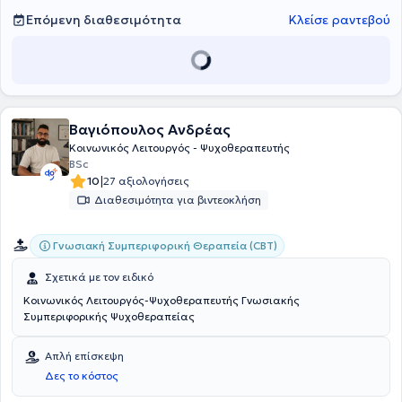
και τη δημιουργία μιας ασφαλούς και υποστηρικτικής
θεραπευτικής σχέσης. Η επαγγελματική της πορεία χαρακτηρίζεται
Επόμενη διαθεσιμότητα
Κλείσε ραντεβού
από διαρκή επιμόρφωση, συμμετοχή σε συνέδρια και ενεργή
εθελοντική δράση.
Βαγιόπουλος Ανδρέας
Κοινωνικός Λειτουργός - Ψυχοθεραπευτής
BSc
|
10
27 αξιολογήσεις
Διαθεσιμότητα για βιντεοκλήση
Γνωσιακή Συμπεριφορική Θεραπεία (CBT)
Σχετικά με τον ειδικό
Κοινωνικός Λειτουργός-Ψυχοθεραπευτής Γνωσιακής
Συμπεριφορικής Ψυχοθεραπείας
Απλή επίσκεψη
Δες το κόστος