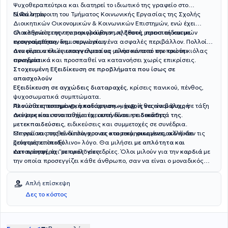
Ψυχοθεραπεύτρια και διατηρεί το ιδιωτικό της γραφείο στο
Ν.Φάληρο.
Είναι απόφοιτη του Τμήματος Κοινωνικής Εργασίας της Σχολής
Διοικητικών Οικονομικών & Κοινωνικών Επιστημών, ενώ έχει
ολοκληρώσει την παρακολούθηση πλήθους μετεκπαιδευτικών
Οι ασθενείς της την περιγράφουν ως
ζεστή, προσιτή και με
προγραμμάτων και σεμιναρίων.
ενσυναίσθηση
, δημιουργώντας ένα ασφαλές περιβάλλον. Πολλοί
αναφέρουν ότι ένιωσαν άνετα να μιλήσουν από την πρώτη κιόλας
Δεν είναι απλώς επαγγελματίας· είναι κάποια που
ακούει
συνεδρία.
πραγματικά
και προσπαθεί να κατανοήσει χωρίς επικρίσεις.
Στοχευμένη Εξειδίκευση σε προβλήματα που ίσως σε
απασχολούν
Εξειδίκευση σε αγχώδεις διαταραχές
, κρίσεις πανικού, πένθος,
ψυχοσωματικά συμπτώματα.
Αν νιώθεις πιεσμέν@, αποδιοργανωμέν@, ή θες να βάλεις σε τάξη
Πλούσια επιστημονική κατάρτιση — χωρίς να είναι ψυχρή
σκέψεις και συναισθήματα,
Δεν αρκείται στο πτυχίο: έχει επενδύσει σε
αυτή είναι η ειδικότητά της
δεκάδες
.
μετεκπαιδεύσεις
, ειδικεύσεις και συμμετοχές σε συνέδρια.
Οι γνώσεις της είναι σύγχρονες και τεκμηριωμένες, αλλά δεν τις
Μπορεί να σταθεί δίπλα σου
σε ατομικό, οικογενειακό ή και
μετατρέπει σε «ξύλινο» λόγο. Θα μιλήσει
ζεύγους επίπεδο
.
με απλότητα και
κατανόηση
Δεν προσφέρει “τυπικές” συνεδρίες. Όλοι μιλούν για την
, όχι με ορολογίες.
καρδιά
με
την οποία προσεγγίζει κάθε άνθρωπο, σαν να είναι ο μοναδικός
εκείνη τη στιγμή.
Απλή επίσκεψη
Δες το κόστος