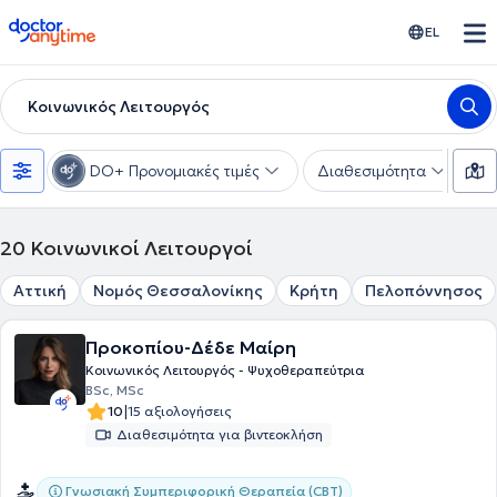
doctoranytime
EL
Κοινωνικός Λειτουργός
DO+ Προνομιακές τιμές
Διαθεσιμότητα
Υ
20
Κοινωνικοί Λειτουργοί
Αττική
Νομός Θεσσαλονίκης
Κρήτη
Πελοπόννησος
Προκοπίου-Δέδε Μαίρη
Κοινωνικός Λειτουργός - Ψυχοθεραπεύτρια
BSc, MSc
|
10
15 αξιολογήσεις
Διαθεσιμότητα για βιντεοκλήση
Γνωσιακή Συμπεριφορική Θεραπεία (CBT)