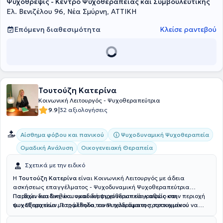
Ψυχοθρέψις - Κέντρο Ψυχοθεραπείας και Συμβουλευτικής
Ελ. Βενιζέλου 96, Νέα Σμύρνη, ΑΤΤΙΚΗ
Επόμενη διαθεσιμότητα
Κλείσε ραντεβού
Τουτούζη Κατερίνα
Κοινωνική Λειτουργός - Ψυχοθεραπεύτρια
|
9.9
32 αξιολογήσεις
Ψυχοδυναμική Ψυχοθεραπεία
Αίσθημα φόβου και πανικού
Ομαδική Ανάλυση
Οικογενειακή Θεραπεία
Σχετικά με την ειδικό
Η
Τουτούζη Κατερίνα
είναι Κοινωνική Λειτουργός με άδεια
ασκήσεως επαγγέλματος - Ψυχοδυναμική Ψυχοθεραπεύτρια
Παιδιών και Ενηλίκων και διατηρεί ιδιωτικό γραφείο στην περιοχή
Παρέχει δυαδική και ομαδική ψυχοθεραπεία καθώς και
των Εξαρχείων. Παράλληλα, ειναι τελειόφοιτη προπτυχιακού
ψυχοθεραπεία με τη μέθοδο του Ψυχοδράματος, προκειμένου να
προγράμματος Ψυχολογίας στο ICPS (in collaboration with the
βοηθήσει στην επίλυση δυσκολιών, που είναι πιθανό να έχουν
University of Central Lancashire - UClan, UK). Αναλαμβάνει παιδιά,
μπλοκάρει την υγιή και ισορροπημένη ροή της καθημερινότητας, της