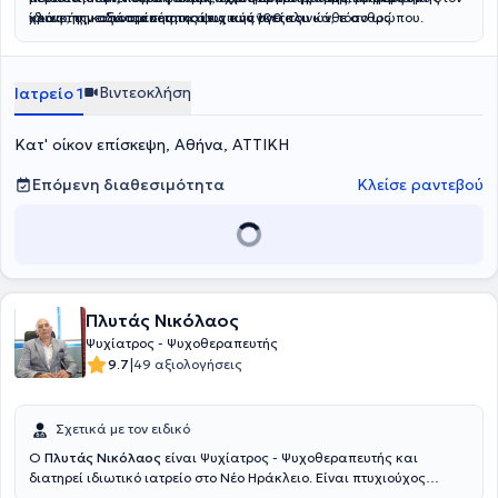
κλινικής με δυναμικότητα άνω των 100 κλινών, τόσο ως
ίδιας της κατάστασης της ψυχικής υγείας.
χρόνο, την αξιοπρέπεια και τις ανάγκες του κάθε ανθρώπου.
εφημερεύων ιατρός πρώτης γραμμής όσο και ως επιβλέπων ιατρός
σε ετοιμότητα κλήσης.
Βιντεοκλήση
Ιατρείο 1
Κατ' οίκον επίσκεψη, Αθήνα, ΑΤΤΙΚΗ
Επόμενη διαθεσιμότητα
Κλείσε ραντεβού
Πλυτάς Νικόλαος
Ψυχίατρος - Ψυχοθεραπευτής
|
9.7
49 αξιολογήσεις
Σχετικά με τον ειδικό
Ο
Πλυτάς Νικόλαος
είναι Ψυχίατρος - Ψυχοθεραπευτής και
διατηρεί ιδιωτικό ιατρείο στο Νέο Ηράκλειο. Είναι πτυχιούχος
Ιατρικής από την Ιατρική Σχολή στην Ρώμη της Ιταλίας και έχει