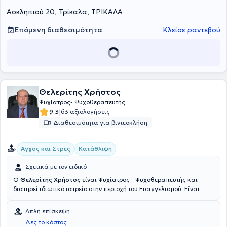
Ψυχοδυναμική Θεραπεία (STAPP) και στην Ψυχοδυναμική
Ασκληπιού 20, Τρίκαλα, ΤΡΙΚΑΛΑ
Ψυχοθεραπεία.
Επόμενη διαθεσιμότητα
Κλείσε ραντεβού
Θελερίτης Χρήστος
Ψυχίατρος- Ψυχοθεραπευτής
|
9.3
63 αξιολογήσεις
Διαθεσιμότητα για βιντεοκλήση
Άγχος και Στρες
Κατάθλιψη
Σχετικά με τον ειδικό
Ο
Θελερίτης Χρήστος
είναι Ψυχίατρος - Ψυχοθεραπευτής και
διατηρεί ιδιωτικό ιατρείο στην περιοχή του Ευαγγελισμού. Είναι
Διδάκτωρ της Ιατρικής Σχολής του Εθνικού και Καποδιστριακού
Πανεπιστημίου Αθηνών, ενώ έχει ειδικευθεί στη Νευρολογία, στη
Απλή επίσκεψη
Νευρολογική Κλινική Ερυθρού Σταυρού και στη Ψυχιατρική στο
Δες το κόστος
Αιγινήτειο Νοσοκομείο. Έχει εκπαιδευτεί στην Ψυχοδυναμική