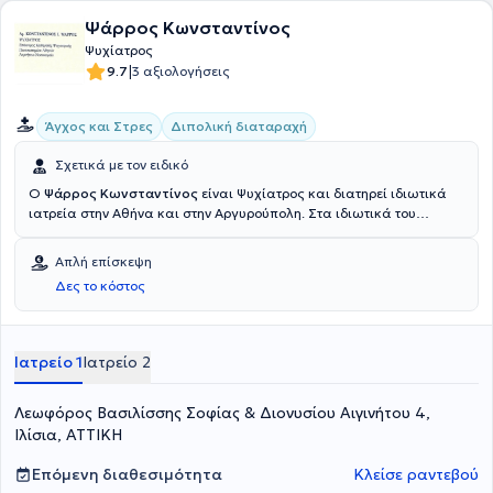
Ψάρρος Κωνσταντίνος
Ψυχίατρος
|
9.7
3 αξιολογήσεις
Άγχος και Στρες
Διπολική διαταραχή
Σχετικά με τον ειδικό
Ο
Ψάρρος Κωνσταντίνος
είναι Ψυχίατρος και διατηρεί ιδιωτικά
ιατρεία στην Αθήνα και στην Αργυρούπολη. Στα ιδιωτικά του
ιατρεία δέχεται τα ραντεβού του με γνώμονα πάντα την
αποτελεσματική και την άμεση εξυπηρέτηση όλων των ασθενών
Απλή επίσκεψη
του. Ως αναπληρωτής καθηγητής του Εθνικού και Καποδιστριακού
Δες το κόστος
Πανεπιστημίου Αθηνών έχει στο ενεργητικό του πλήθος
συγγραμμάτων όπως και μελετών που φέρουν την υπογραφή του σε
θέματα διαταραχών ύπνου, όπως αϋπνία και αποφρακτική
άπνοια. Ο Ψυχίατρος Ψάρρος Κωνσταντίνος, με εμπειρία πολλών
Ιατρείο 1
Ιατρείο 2
ετών στον κλάδο του ασχολείται μεταξύ άλλων με αγχώδεις
διαταραχές, διαταραχές ύπνου όπως και με διαταραχές
Λεωφόρος Βασιλίσσης Σοφίας & Διονυσίου Αιγινήτου 4,
συναισθηματικής φύσεως, όπως κατάθλιψη και υπερθυμία.
Ιλίσια, ΑΤΤΙΚΗ
Επόμενη διαθεσιμότητα
Κλείσε ραντεβού