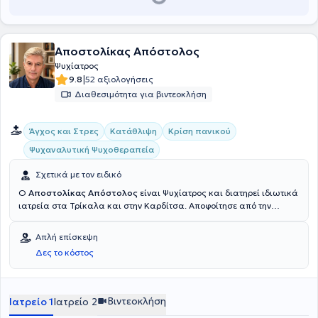
Αποστολίκας Απόστολος
Ψυχίατρος
|
9.8
52 αξιολογήσεις
Διαθεσιμότητα για βιντεοκλήση
Άγχος και Στρες
Κατάθλιψη
Κρίση πανικού
Ψυχαναλυτική Ψυχοθεραπεία
Σχετικά με τον ειδικό
Ο
Αποστολίκας Απόστολος
είναι Ψυχίατρος και διατηρεί ιδιωτικά
ιατρεία στα Τρίκαλα και στην Καρδίτσα. Αποφοίτησε από την
Στρατιωτική Σχολή Αξιωματικών Σωμάτων (ΣΣΑΣ) το 1998, ως
Στρατιωτικός Ιατρός και την ίδια χρονιά έλαβε το πτυχίο του από
Απλή επίσκεψη
την Ιατρική Σχολή του Αριστοτελείου Πανεπιστημίου Θεσσαλονίκης.
Δες το κόστος
Το 2007 ολοκλήρωσε την Ειδικότητα Ψυχιατρικής στο 401
Στρατιωτικό Νοσοκομείο Αθηνών και στο Γενικό Νοσοκομείο
Αθηνών "Γ. Γεννηματάς". Συνεχίζοντας, το 2009 του απονεμήθηκε ο
τίτλος του Διδάκτωρ της Ιατρικής Σχολής του Πανεπιστημίου
Βιντεοκλήση
Ιατρείο 1
Ιατρείο 2
Ιωαννίνων. Τέλος, ο γιατρός είναι εξειδικευμένος στη Βραχεία