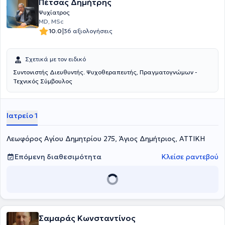
Πέτσας Δημήτρης
της Ελληνικής Εταιρείας Κλινικής Ψυχοφαρμακολογίας, του Κλάδου
Ψυχογηριατρικής της ΕΨΕ, της Εταιρείας Γνωσιακών
Ψυχίατρος
Ψυχοθεραπειών και της EMDR - Hellas.
MD, MSc
|
10.0
36 αξιολογήσεις
Σχετικά με τον ειδικό
Συντονιστής Διευθυντής. Ψυχοθεραπευτής, Πραγματογνώμων -
Τεχνικός Σύμβουλος
Ιατρείο 1
Λεωφόρος Αγίου Δημητρίου 275, Άγιος Δημήτριος, ΑΤΤΙΚΗ
Επόμενη διαθεσιμότητα
Κλείσε ραντεβού
Σαμαράς Κωνσταντίνος