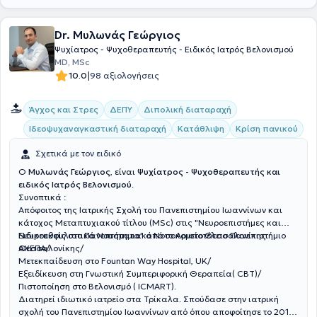
Dr. Μυλωνάς Γεώργιος
Ψυχίατρος - Ψυχοθεραπευτής - Ειδικός Ιατρός Βελονισμού
MD, MSc
|
10.0
98 αξιολογήσεις
Άγχος και Στρες
ΔΕΠΥ
Διπολική διαταραχή
Ιδεοψυχαναγκαστική διαταραχή
Κατάθλιψη
Κρίση πανικού
Σχετικά με τον ειδικό
Ο
Μυλωνάς Γεώργιος
, είναι
Ψυχίατρος - Ψυχοθεραπευτής και
ειδικός Ιατρός Βελονισμού
.
Συνοπτικά :
Απόφοιτος της Ιατρικής Σχολή του Πανεπιστημίου Ιωαννίνων και
κάτοχος Μεταπτυχιακού τίτλου (MSc) στις
"Νευροεπιστήμες και
Νευροεκφυλιστικά Νοσήματα" από το Αριστοτέλειο Πανεπιστήμιο
Ειδικευθείς στο Πανεπιστημιακό Νοσοκομείο Θεσσαλονίκης
Θεσσαλονίκης
ΑΧΕΠΑ/
/
Μετεκπαίδευση στο Fountan Way Hospital, UK/
Εξειδίκευση στη Γνωστική Συμπεριφορική Θεραπεία( CBT)/
Πιστοποίηση στο Βελονισμό ( ICMART).
Διατηρεί ιδιωτικό ιατρείο στα Τρίκαλα. Σπούδασε στην ιατρική
σχολή του Πανεπιστημίου Ιωαννίνων από όπου αποφοίτησε το 2011.