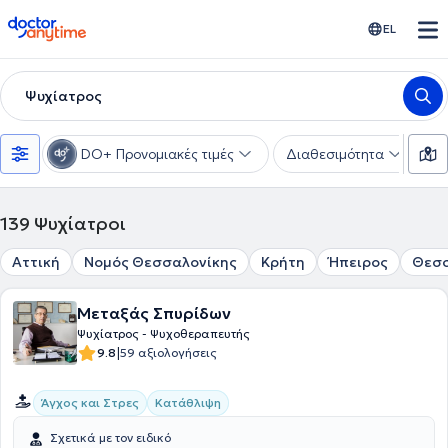
doctoranytime
EL
Ψυχίατρος
DO+ Προνομιακές τιμές
Διαθεσιμότητα
Υ
139
Ψυχίατροι
Αττική
Νομός Θεσσαλονίκης
Κρήτη
Ήπειρος
Θεσ
Μεταξάς Σπυρίδων
Ψυχίατρος - Ψυχοθεραπευτής
|
9.8
59 αξιολογήσεις
Άγχος και Στρες
Κατάθλιψη
Σχετικά με τον ειδικό