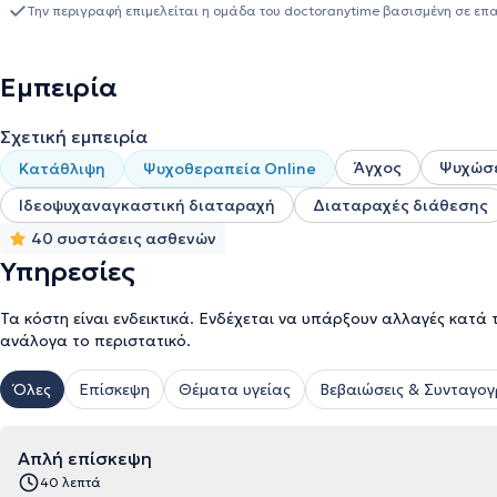
Imperial College London. Επιπλέον έχει διατελέσει εισηγήτρια σε
Την περιγραφή επιμελείται η ομάδα του doctoranytime βασισμένη σε επ
κλινική εμπειρία έχοντας εργαστεί σε Ψυχιατρικές κλινικές στην Ελλάδα και στην Μ. Βρετανία, ενώ σήμερα είναι υπεύθυνη
του Εξωτερικού Ιατρείου στο Κέντρο Πρόληψης Αυτοκτονίας της
Αποκατάστασης Κέραμος που εδρεύει στο Αιγάλεω . Αντιμετωπίζονται: κατάθλιψη - αγχώδεις διαταραχές (φοβίες,
Εμπειρία
ιδεοψυχαναγκαστική διαταραχή, κρίσεις πανικού) - ψυχοσωματικ
σχιζοφρένεια-διαταραχές διατροφής - παθολογία διαπροσωπικώ
Σχετική εμπειρία
μνήμης, άνοιες-εξαρτήσεις. Παρέχει Ατομική Ψυχοθεραπεία και 
Άγχος
Ψυχώσ
Κατάθλιψη
Ψυχοθεραπεία Online
Ιδεοψυχαναγκαστική διαταραχή
Διαταραχές διάθεσης
40 συστάσεις ασθενών
Υπηρεσίες
Τα κόστη είναι ενδεικτικά. Ενδέχεται να υπάρξουν αλλαγές κατά 
ανάλογα το περιστατικό.
Όλες
Επίσκεψη
Θέματα υγείας
Βεβαιώσεις & Συνταγο
Απλή επίσκεψη
40 λεπτά