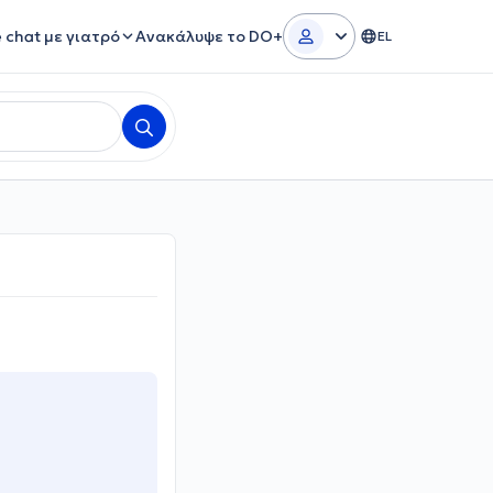
e chat με γιατρό
Ανακάλυψε το DO+
EL