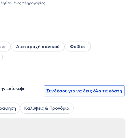
 ψυχιατρικά συνέδρια και σεμινάρια . Διαθέτει μεγάλη
αληθευμένες πληροφορίες.
 Κλίμακα καθώς και της Μονάδας Ψυχοκοινωνικής
ά προβλήματα - διπολική διαταραχή - ψυχώσεις -
ν σχέσεων - διαταραχές προσωπικότητας - διαταραχές
Ψυχοθεραπεία ζεύγους
εις
Διαταραχή πανικού
Φοβίες
την επίσκεψη
Συνδέσου για να δεις όλα τα κόστη
γράφηση
Καλύψεις & Προνόμια