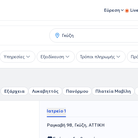
Εύρεση
Liv
Υπηρεσίες
Εξειδίκευση
Τρόποι πληρωμής
Πρό
Εξάρχεια
Λυκαβηττός
Πανόρμου
Πλατεία Μαβίλη
Ιατρείο 1
Ραγκαβή 98, Γκύζη, ΑΤΤΙΚΗ