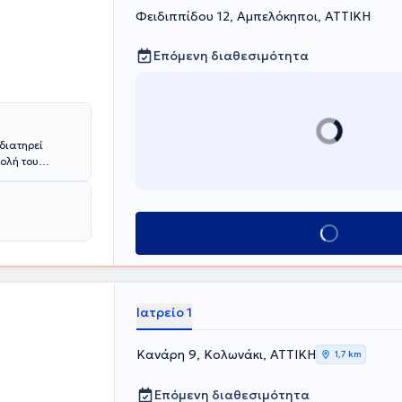
Φειδιππίδου 12, Αμπελόκηποι, ΑΤΤΙΚΗ
 Κλινική του
ινικής
Επόμενη διαθεσιμότητα
ρείας
διατηρεί
χολή του
χιατρική
αβε υποτροφία
ν
τις
Κλείσε ραντεβού
ευνητικό
μη
.
λληνικά και
Ιατρείο 1
ση των Ελλήνων
ρωτοκόλλων
Κανάρη 9, Κολωνάκι, ΑΤΤΙΚΗ
τον βαθμό του
1,7 km
414
Επόμενη διαθεσιμότητα