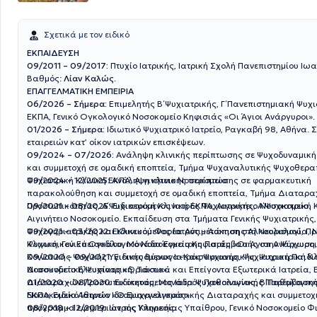
Σχετικά με τον ειδικό
ΕΚΠΑΙΔΕΥΣΗ
09/2011 – 09/2017:
Πτυχίο Ιατρικής, Ιατρική Σχολή Πανεπιστημίου Ιωα
Βαθμός:
Λίαν Καλώς
.
ΕΠΑΓΓΕΛΜΑΤΙΚΗ ΕΜΠΕΙΡΙΑ
06/2026 – Σήμερα:
Επιμελητής Β΄ Ψυχιατρικής, Γ΄ Πανεπιστημιακή Ψυχι
ΕΚΠΑ, Γενικό Ογκολογικό Νοσοκομείο Κηφισιάς «Οι Άγιοι Ανάργυροι».
01/2026 – Σήμερα:
Ιδιωτικό Ψυχιατρικό Ιατρείο, Ραγκαβή 98, Αθήνα. 
εταιρειών κατ’ οίκον ιατρικών επισκέψεων.
09/2024 – 07/2026:
Ανάληψη κλινικής περίπτωσης σε Ψυχοδυναμικ
και συμμετοχή σε ομαδική εποπτεία, Τμήμα Ψυχαναλυτικής Ψυχοθεραπ
Ψυχιατρική Κλινική ΕΚΠΑ, Αιγινήτειο Νοσοκομείο.
09/2024 – 12/2025:
Ανάληψη κλινικής περίπτωσης σε φαρμακευτική
παρακολούθηση και συμμετοχή σε ομαδική εποπτεία, Τμήμα Διαταρ
Προσωπικότητας, Α΄ Ψυχιατρική Κλινική ΕΚΠΑ, Αιγινήτειο Νοσοκομείο.
09/2021 – 08/2025:
Ειδικευόμενος Ιατρός Ψυχιατρικής, Α΄ Ψυχιατρική 
Αιγινήτειο Νοσοκομείο. Εκπαίδευση στα Τμήματα Γενικής Ψυχιατρικής,
Ψυχογηριατρικής και Κλινικού Φορέα Αντιμετώπισης Αλκοολισμού, Π
09/2021 – 03/2022:
Ειδικευόμενος Ιατρός – Άσκηση στη Νευρολογία, 
Ψυχωσικού Επεισοδίου, Μονάδα Έγκαιρης Παρέμβασης στην Ψύχωση,
Κλινική, Γενικό Ογκολογικό Νοσοκομείο Κηφισιάς «Οι Άγιοι Ανάργυροι
Κοινοτικής Ψυχικής Υγιεινής Βύρωνα–Καισαριανής, Ψυχιατρική Παιδιο
09/2020 – 09/2021:
Ειδικευόμενος Ιατρός Ψυχιατρικής, Ψυχιατρική Κλι
Διασυνδετική Ψυχιατρική, Τακτικά και Επείγοντα Εξωτερικά Ιατρεία, Ε
Νοσοκομείο Ελευσίνας «Θριάσιο».
Διαταραχών Προσωπικότητας, Μονάδα Ψυχοκοινωνικής Παρέμβασης
01/2020 – 08/2020:
Ειδικευόμενος Ιατρός Παθολογίας, Β΄ Παθολογική 
ΕΚΠΑ, Ειδικό Ιατρείο Ιδεοψυχαναγκαστικής Διαταραχής και συμμετοχ
Νοσοκομείο Αθηνών «Ο Ευαγγελισμός».
πρόγραμμα εφημεριών της Κλινικής.
08/2018 – 12/2019:
Ιατρός Υπηρεσίας Υπαίθρου, Γενικό Νοσοκομείο Φ