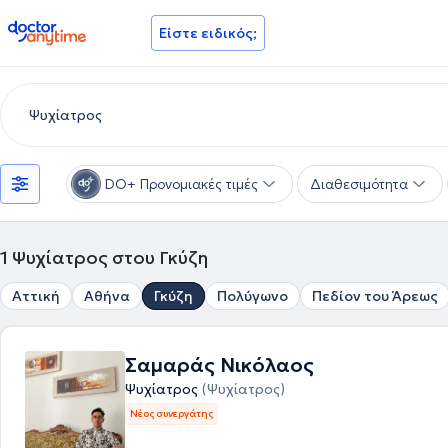
doctoranytime
Είστε ειδικός;
DO+ Προνομιακές τιμές
Διαθεσιμότητα
1
Ψυχίατρος στου Γκύζη
Αττική
Αθήνα
Γκύζη
Πολύγωνο
Πεδίον του Άρεως
Σαμαράς Νικόλαος
Ψυχίατρος
(Ψυχίατρος)
Νέος συνεργάτης