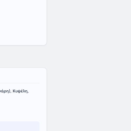
νάρη), Κυψέλη,