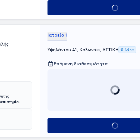
ίναι ειδικός
χος και είναι
Κλείσε ραντεβού
Ιατρείο 1
ολής
Υψηλάντου 41, Κολωνάκι, ΑΤΤΙΚΗ
1,6 km
Επόμενη διαθεσιμότητα
γητής
νεπιστημίου
γινήτειου
ούχος της
νών και
Κλείσε ραντεβού
ία στο
κή Ψυχολογική