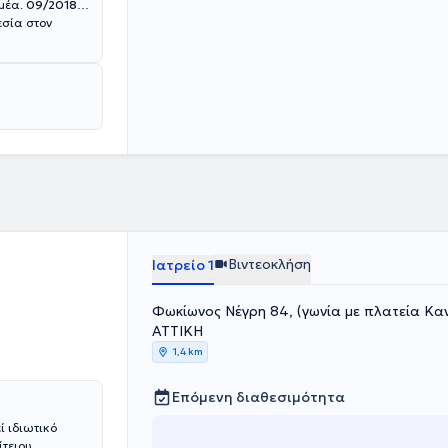
ομέα.
09/2018 –
σία στον
Βιντεοκλήση
Ιατρείο 1
Φωκίωνος Νέγρη 84, (γωνία με πλατεία Κα
ΑΤΤΙΚΗ
1,4 km
Επόμενη διαθεσιμότητα
ί ιδιωτικό
ίτειου