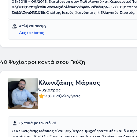
08/2018 – 09/2018:
Εκπαίδευση στον Παθολογικό και Χειρουργικό Τ
06/2019:
05/2018 – 07/2018:
Υπηρεσία στον Παθολογικό Τομέα.
Ιατρός σε ιδιωτικό ιατρικό κέντρο.
06/2019 – 12/2019:
Υπηρε
Χειρουργικό Τομέα.
11/2017 – 05/2018:
Οπλίτης Ιατρός (Ικανότητας Ι), Ελληνικός Στρατός.
Απλή επίσκεψη
Δες το κόστος
40
Ψυχίατροι κοντά στου Γκύζη
Κλωνιζάκης Μάρκος
Ψυχίατρος
|
9.9
81 αξιολογήσεις
Σχετικά με τον ειδικό
Ο
Κλωνιζάκης Μάρκος
είναι ψυχίατρος-ψυχοθεραπευτής και διατηρε
ιατρείο στην Κυψέλη. Είναι απόφοιτος της Ιατρικής Σχολής του Δημοκρ