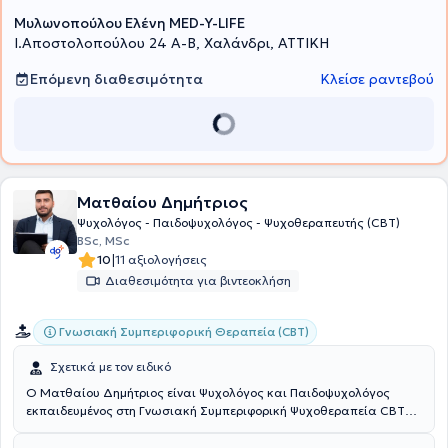
Transformation Academy TM (USA)
Μυλωνοπούλου Ελένη MED-Y-LIFE
I.Αποστολοπούλου 24 Α-Β, Χαλάνδρι, ΑΤΤΙΚΗ
Επόμενη διαθεσιμότητα
Κλείσε ραντεβού
Ματθαίου Δημήτριος
Ψυχολόγος - Παιδοψυχολόγος - Ψυχοθεραπευτής (CBT)
BSc, MSc
|
10
11 αξιολογήσεις
Διαθεσιμότητα για βιντεοκλήση
Γνωσιακή Συμπεριφορική Θεραπεία (CBT)
Σχετικά με τον ειδικό
Ο Ματθαίου Δημήτριος είναι Ψυχολόγος και Παιδοψυχολόγος
εκπαιδευμένος στη Γνωσιακή Συμπεριφορική Ψυχοθεραπεία CBT
από το Κέντρο Ψυχοθεραπείας και Συμβουλευτικής και διατηρεί
ιδιωτικό γραφείο στην περιοχή Γκύζη Αττικής.