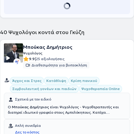
του Ψυχολόγου στη διαχείριση της αναπηρίας και στην
ψυχοκοινωνική αποκατάσταση, Το σώμα μου, η ιστορία μου, οι
Διαταραχές Σίτισης, η Ψυχοεκπαίδευση ατόμων με Σχιζοφρένεια
και των φροντιστών τους, το Ψυχογενετικό Μοντέλο της Anne
Teachworth και η Κλινική Ύπνωση.
40
Ψυχολόγοι κοντά στου Γκύζη
Μπούκας Δημήτριος
Ψυχολόγος
|
9.9
25 αξιολογήσεις
Διαθεσιμότητα για βιντεοκλήση
Άγχος και Στρες
Κατάθλιψη
Κρίση πανικού
Συμβουλευτική γονέων και παιδιών
Ψυχοθεραπεία Online
Σχετικά με τον ειδικό
Ο
Μπούκας Δημήτριος
είναι Ψυχολόγος - Ψυχοθεραπευτής και
διατηρεί ιδιωτικό γραφείο στους Αμπελόκηπους. Κατέχει
μεταπτυχιακό δίπλωμα από το Πανεπιστήμιο UCL του Λονδίνου
(MSc Cognitive and Decision Sciences), ενώ ολοκλήρωσε τις
Απλή συνεδρία
προπτυχιακές του σπουδές στη Ψυχολογία και δευτερευόντως στην
Δες το κόστος
Επιστήμη Υπολογιστών στο Πανεπιστήμιο Laverne California. Έχει