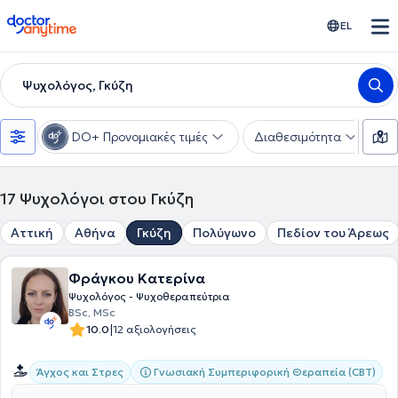
doctoranytime
EL
Ψυχολόγος, Γκύζη
DO+ Προνομιακές τιμές
Διαθεσιμότητα
Ε
17
Ψυχολόγοι στου Γκύζη
Αττική
Αθήνα
Γκύζη
Πολύγωνο
Πεδίον του Άρεως
Φράγκου Κατερίνα
Ψυχολόγος - Ψυχοθεραπεύτρια
BSc, MSc
|
10.0
12 αξιολογήσεις
Γνωσιακή Συμπεριφορική Θεραπεία (CBT)
Άγχος και Στρες