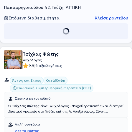
Παπαρρηγοπούλου 42, Γκύζη, ΑΤΤΙΚΗ
Επόμενη διαθεσιμότητα
Κλείσε ραντεβού
Τσίχλας Φώτης
Ψυχολόγος
|
9.9
6 αξιολογήσεις
Άγχος και Στρες
Κατάθλιψη
Γνωσιακή Συμπεριφορική Θεραπεία (CBT)
Σχετικά με τον ειδικό
Ο
Τσίχλας Φώτης
είναι Ψυχολόγος - Ψυχοθεραπευτής και διατηρεί
ιδιωτικό γραφείο στο Γκύζη, επί της Λ. Αλεξάνδρας. Είναι
πτυχιούχος του Τμήματος Ψυχολογίας του Πανεπιστημίου Κρήτης
και κατέχει μεταπτυχιακό τίτλο σπουδών στην Ψυχολογία της
Απλή συνεδρία
Υγείας (Health Psychology) από το Aston University στο Ηνωμένο
Δες το κόστος