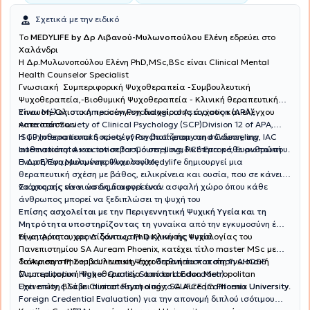
Σχετικά με την ειδικό
To
MEDYLIFE by Δρ Λιβανού-Μυλωνοπούλου Ελένη
εδρεύει στο
Χαλάνδρι
H Δρ.Μυλωνοπούλου Ελένη PhD,MSc,BSc είναι Clinical Mental
Health Counselor Specialist
Γνωσιακή Συμπεριφορική Ψυχοθεραπεία -Συμβουλευτική
Ψυχοθεραπεία,-Βιοθυμική Ψυχοθεραπεία - Κλινική θεραπευτική
Ύπνωση-Ολιστική προσέγγιση διαχείρισης άγχους και ελέγχου
Είναι Μέλος στο American Psychological Association (APA),
καταστάσεων
American Society of Clinical Psychology (SCP)Division 12 of APA,
ISCP International Society of Psychotherapy and Counseling, IAC
Η ψυχοθεραπευτική προσέγγιση βασίζεται στη σύνδεση, την
International Association for Counselling, PCE Europe, Ευρωπαϊκή
αυθεντικότητα και τον σεβασμό στη μοναδικότητα κάθε ανθρώπου.
Ένωση Εφαρμοσμένης Ψυχολογίας
Η Δρ Ελένη Μυλωνοπούλου στο Medylife δημιουργεί μια
θεραπευτική σχέση με βάθος, ειλικρίνεια και ουσία, που σε κάνει
να μπορείς να νιώσεις διαφορετικά.
Στόχος της είναι να δημιουργεί έναν ασφαλή χώρο όπου κάθε
άνθρωπος μπορεί να ξεδιπλώσει τη ψυχή του
Επίσης ασχολείται με την Περιγεννητική Ψυχική Υγεία και τη
Μητρότητα υποστηρίζοντας τη
γυναίκα από την εγκυμοσύνη έως
Είναι Αριστουχος Διδάκτωρ PhD Κλινικής Ψυχολογίας του
τη μητρότητα, φροντίζοντας την ψυχική της υγεία.
Πανεπιστημίου SA Auream Phoenix, κατέχει τίτλο master MSc με
διάκριση στη Συμβουλευτικη Ψυχοθεραπεία και στη Γνωσιακή
Το Auream Phoenix University έχει
διεθνή πιστοποίηση AHQSE
Συμπεριφορική Ψυχοθεραπεία από το London Metropolitan
(Accreditation Higher Quality Standard Education)
University, BSc in Clinical Psychology, SA Auream Phoenix University.
Έχει επίσης λάβει πιστοποίηση από το CUFCE (California University
Foreign Credential Evaluation) για την απονομή διπλού ισότιμου