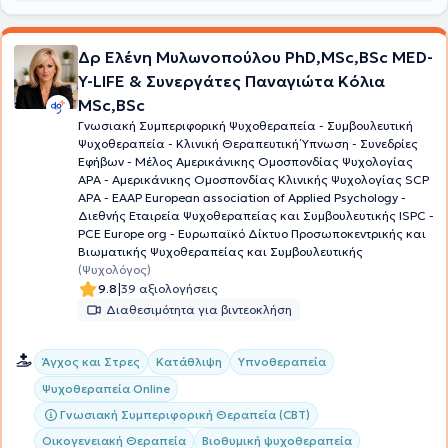
Δρ Ελένη Μυλωνοπούλου PhD,MSc,BSc MED-
Y-LIFE & Συνεργάτες Παναγιώτα Κόλια
MSc,BSc
Γνωσιακή Συμπεριφορική Ψυχοθεραπεία - Συμβουλευτική
Ψυχοθεραπεία - Κλινική Θεραπευτική Ύπνωση - Συνεδρίες
Εφήβων - Μέλος Aμερικάνικης Ομοσπονδίας Ψυχολογίας
ΑΡΑ - Αμερικάνικης Ομοσπονδίας Κλινικής Ψυχολογίας SCP
APA - EAAP European association of Applied Psychology -
Διεθνής Εταιρεία Ψυχοθεραπείας και Συμβουλευτικής ISPC -
PCE Europe org - Ευρωπαϊκό Δίκτυο Προσωποκεντρικής και
Βιωματικής Ψυχοθεραπείας και Συμβουλευτικής
(Ψυχολόγος)
|
9.8
39 αξιολογήσεις
Διαθεσιμότητα για βιντεοκλήση
Άγχος και Στρες
Κατάθλιψη
Υπνοθεραπεία
Ψυχοθεραπεία Online
Γνωσιακή Συμπεριφορική Θεραπεία (CBT)
Οικογενειακή Θεραπεία
Βιοθυμική ψυχοθεραπεία