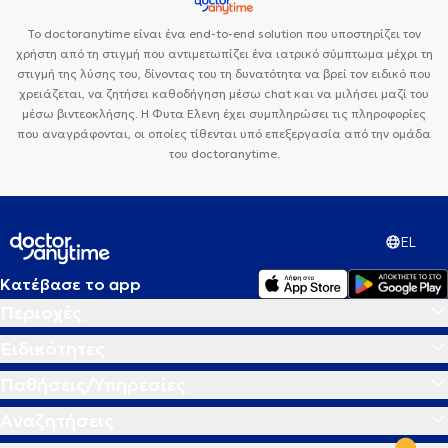
Το doctoranytime είναι ένα end-to-end solution που υποστηρίζει τον
χρήστη από τη στιγμή που αντιμετωπίζει ένα ιατρικό σύμπτωμα μέχρι τη
στιγμή της λύσης του, δίνοντας του τη δυνατότητα να βρεί τον ειδικό που
χρειάζεται, να ζητήσει καθοδήγηση μέσω chat και να μιλήσει μαζί του
μέσω βιντεοκλήσης. Η Φυτα Ελενη έχει συμπληρώσει τις πληροφορίες
που αναγράφονται, οι οποίες τίθενται υπό επεξεργασία από την ομάδα
του doctoranytime.
EL
Κατέβασε το app
Περιοχές
Ειδικότητες
Παθήσεις/Υπηρεσίες
Αναζητήσεις