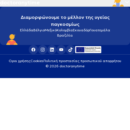
doctoranytime
Διαμορφώνουμε το μέλλον της υγείας
παγκοσμίως
Ελλάδα
Βέλγιο
Μεξικό
Κολομβία
Εκουαδόρ
Γουατεμάλα
Βραζιλία
Οροι χρήσης
Cookies
Πολιτική προστασίας προσωπικού απορρήτου
© 2026 doctoranytime