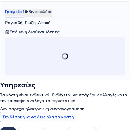
προσέγγισή της βασίζεται στη σχέση εμπιστοσύνης και
αυθεντικής επικοινωνίας με τον θεραπευόμενο, δίνοντας έμφαση
Γραφείο 1
Βιντεοκλήση
στην κατανόηση των εσωτερικών συγκρούσεων και στη
διαδικασία της προσωπικής ανάπτυξης.
Ραγκαβή, Γκύζη, Αττική
Επόμενη διαθεσιμότητα
Υπηρεσίες
Τα κόστη είναι ενδεικτικά. Ενδέχεται να υπάρξουν αλλαγές κατά
την επίσκεψη ανάλογα το περιστατικό.
Δεν παρέχει ηλεκτρονική συνταγογράφηση
Συνδέσου για να δεις όλα τα κόστη