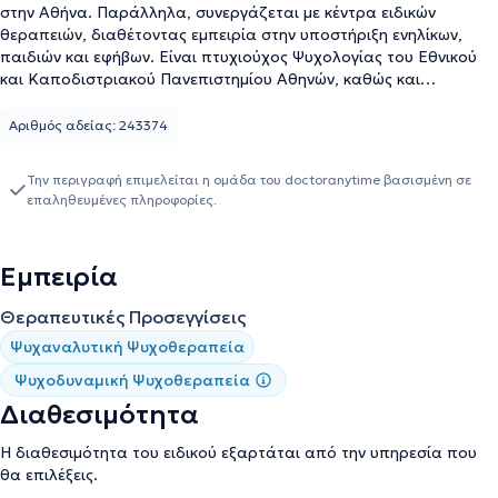
στην Αθήνα. Παράλληλα, συνεργάζεται με κέντρα ειδικών
θεραπειών, διαθέτοντας εμπειρία στην υποστήριξη ενηλίκων,
παιδιών και εφήβων. Είναι πτυχιούχος Ψυχολογίας του Εθνικού
και Καποδιστριακού Πανεπιστημίου Αθηνών, καθώς και
Φαρμακευτικής του Πανεπιστημίου Πατρών, συνδυάζοντας την
επιστημονική γνώση με την ανθρωποκεντρική προσέγγιση.
Αριθμός αδείας: 243374
Συνεχίζει την ψυχοθεραπευτική της εκπαίδευση στην Ελληνική
Εταιρεία Ψυχαναλυτικής Ψυχοθεραπείας Ομάδας (Ε.Ε.Ψ.Ψ.Ο.)
Την περιγραφή επιμελείται η ομάδα του doctoranytime βασισμένη σε
και έχει μετεκπαιδευτεί στην Κλινική Ψυχοπαθολογία,
επαληθευμένες πληροφορίες.
παρακολουθώντας το ετήσιο μετεκπαιδευτικό πρόγραμμα
«Παναγιώτης Ουλής» που συνδιοργανώνεται από την Α΄
Ψυχιατρική Κλινική του Πανεπιστημίου Αθηνών και το Ερευνητικό
Εμπειρία
Πανεπιστημιακό Ινστιτούτο Ψυχικής Υγιεινής. Η επαγγελματική της
πορεία περιλαμβάνει εργασία σε κέντρα ειδικών θεραπειών,
Θεραπευτικές Προσεγγίσεις
όπως το «MindSetGo Therapy» και «The House», καθώς και
συνεργασία με φορείς όπως το Ελληνικό Δίκτυο Γυναικών
Ψυχαναλυτική Ψυχοθεραπεία
Ευρώπης, όπου προσέφερε ψυχολογική υποστήριξη σε θύματα
Ψυχοδυναμική Ψυχοθεραπεία
ενδοοικογενειακής βίας. Ταυτόχρονα, έχει σημαντική εθελοντική
Διαθεσιμότητα
δράση στον Ελληνικό Ερυθρό Σταυρό και σε κοινωνικά
προγράμματα υποστήριξης προσφύγων και μεταναστών, ενώ
Η διαθεσιμότητα του ειδικού εξαρτάται από την υπηρεσία που
επιδιώκει τη συνεχή επιμόρφωση και εξέλιξη της, συμμετέχοντας
θα επιλέξεις.
συστηματικά σε επιστημονικά συνέδρια και σεμινάρια. Η