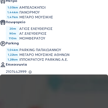
Μετρό
ΑΜΠΕΛΌΚΗΠΟΙ
1,03km
ΠΑΝΌΡΜΟΥ
1,44km
ΜΈΓΑΡΟ ΜΟΥΣΙΚΉΣ
1,47km
Λεωφορείο
ΑΓΙΟΣ ΕΛΕΥΘΕΡΙΟΣ
20m
ΑΓ.ΕΛΕΥΘΕΡΙΟΣ
90m
ΜΟΜΦΕΡΑΤΟΥ
110m
Parking
PARKING ΠΑΠΑΙΩΆΝΝΟΥ
1,04km
ΜΕΓΆΡΟ ΜΟΥΣΙΚΉΣ ΑΘΗΝΏΝ
1,22km
ΙΠΠΟΚΡΆΤΟΥΣ PARKING Α.Ε.
1,28km
Επικοινωνία
2107442999