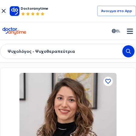
Doctoranytime
Άνοιγμα στο App
doctoranytime
EL
Ψυχολόγος - Ψυχοθεραπεύτρια