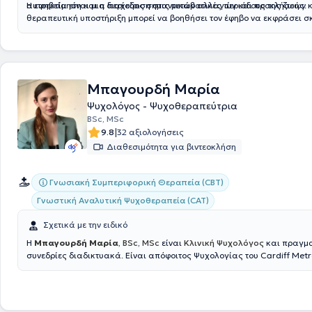
αυτοεκτίμηση και η διαχείριση στις μεταβατικές περιόδους της ζωής.
Η εφηβεία είναι μια περίοδος σημαντικών αλλαγών και προκλήσεων κα
θεραπευτική υποστήριξη μπορεί να βοηθήσει τον έφηβο να εκφράσει σ
συναισθήματα, να ενισχύσει την αυτοπεποίθησή του και να διαχειριστε
δυσκολίες της καθημερινότητας. Επιπλέον παρέχει συμβουλευτική υπο
βραχυπρόθεσμη υποστήριξη για συγκεκριμένες δυσκολίες ή αποφάσει
στόχο την κατανόηση και την εύρεση τρόπων διαχείρισης.
Μπαγουρδή Μαρία
Ψυχολόγος - Ψυχοθεραπεύτρια
BSc, MSc
|
9.8
32 αξιολογήσεις
Διαθεσιμότητα για βιντεοκλήση
Γνωσιακή Συμπεριφορική Θεραπεία (CBT)
Γνωστική Αναλυτική Ψυχοθεραπεία (CAT)
Σχετικά με την ειδικό
Η
Μπαγουρδή Μαρία
, BSc, MSc
είναι
Κλινική Ψυχολόγος
και πραγμα
συνεδρίες διαδικτυακά. Είναι απόφοιτος Ψυχολογίας του Cardiff Metr
University (BSc) και κάτοχος Μεταπτυχιακού Διπλώματος (MSc) στην 
Συμβουλευτική Ψυχολογία από το University of Derby. Έχει ολοκληρώσ
εξειδικευμένες εκπαιδεύσεις στη Γνωσιακή Συμπεριφορική Θεραπεία (
Εφαρμοσμένη Ανάλυση Συμπεριφοράς (ABA), τη Θεραπεία μέσω Τέχνης