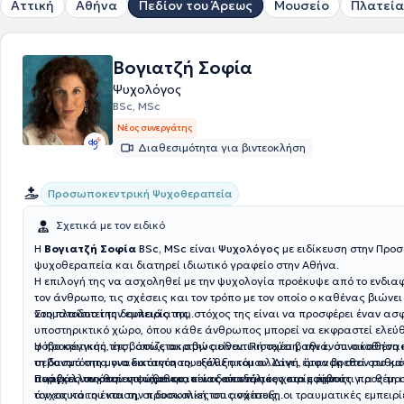
Αττική
Αθήνα
Πεδίον του Άρεως
Μουσείο
Πλατεία
Βογιατζή Σοφία
Ψυχολόγος
BSc, MSc
Νέος συνεργάτης
Διαθεσιμότητα για βιντεοκλήση
Προσωποκεντρική Ψυχοθεραπεία
Σχετικά με τον ειδικό
Η
Βογιατζή Σοφία
BSc, MSc
είναι
Ψυχολόγος
με ειδίκευση στην Προ
ψυχοθεραπεία και διατηρεί ιδιωτικό γραφείο στην Αθήνα.
Η επιλογή της να ασχοληθεί με την ψυχολογία προέκυψε από το ενδιαφ
τον άνθρωπο, τις σχέσεις και τον τρόπο με τον οποίο ο καθένας βιώνει
νοηματοδοτεί την εμπειρία του.
Στο πλαίσιο της δουλειάς της, στόχος της είναι να προσφέρει έναν ασ
υποστηρικτικό χώρο, όπου κάθε άνθρωπος μπορεί να εκφραστεί ελεύ
φόβο κριτικής, έτσι όπως ακριβώς είναι. Πιστεύει βαθιά, ότι ο καθένα
Η προσέγγισή της βασίζεται στην αυθεντική σχέση, την ενσυναίσθηση 
τη δυνατότητα για κατανόηση, εξέλιξη και αλλαγή, όταν βρεθεί στο κ
σεβασμό στη μοναδικότητα του κάθε ατόμου. Δίνει έμφαση στον ρυθμό 
περιβάλλον όπου νοιώθει και είναι αποδεκτός χωρίς όρους.
ανάγκες του θεραπευόμενου, συνοδεύοντάς τον στο μονοπάτι προς τη 
Παρέχει υπηρεσίες ψυχοθεραπείας σε ενήλικες και εφήβους για
θέμα
τον εαυτό του και την προσωπική του ανάπτυξη.
άγχος και η ένταση, οι δυσκολίες στις σχέσεις, οι τραυματικές εμπειρί