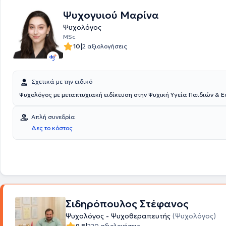
λειτουργίας και ταυτότητας , πένθους και χρόνιων
Ψυχογυιού Μαρίνα
Ψυχολόγος
MSc
|
10
2 αξιολογήσεις
Σχετικά με την ειδικό
Ψυχολόγος με μεταπτυχιακή ειδίκευση στην Ψυχική Υγεία Παιδιών & 
Απλή συνεδρία
Δες το κόστος
Σιδηρόπουλος Στέφανος
Ψυχολόγος - Ψυχοθεραπευτής
(Ψυχολόγος)
9.8
220 αξιολογήσεις