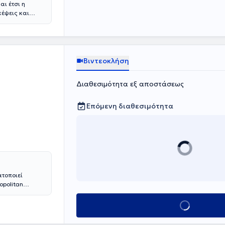
ι έτσι η
κέψεις και
ί τις
στήριξη, μια
ς ζωής, με
Βιντεοκλήση
Διαθεσιμότητα εξ αποστάσεως
Επόμενη διαθεσιμότητα
τοποιεί
opolitan
Κλινική
ει
Κλείσε ραντεβο
CBT), την
 (Art Therapy)