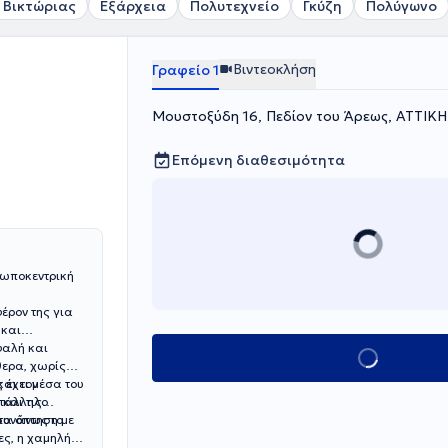
 Βικτώριας
Εξάρχεια
Πολυτεχνείο
Γκύζη
Πολύγωνο
Βιντεοκλήση
Γραφείο 1
Μουστοξύδη 16, Πεδίον του Άρεως, ΑΤΤΙΚΗ
Επόμενη διαθεσιμότητα
σωποκεντρική
έρον της για
 και
φαλή και
Κλείσε ραντεβού
θερα, χωρίς
ς έχει μέσα του
και τον
ατάλληλο
και τις
συνάντηση με
τα όπως το
ες, η χαμηλή