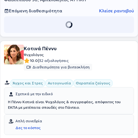
Παπανικολάου" και έχει εργαστεί ως Ερευνήτρια και Υπεύθυνη
προγραμμάτων στο Ινστιτούτο Prolepsis και ως Ψυχολόγος στη
Επόμενη διαθεσιμότητα
Κλείσε ραντεβού
Μονάδα Φροντίδας Ηλικιωμένων My Θάλπη. Είναι συν-ιδρύτρια
του Κέντρου Ψυχοκοινωνικής Υποστήριξης και Εκπαίδευσης
CareLink. Στο φιλόξενο γραφείο της προσφέρει πλήθος υπηρεσιών
σεβόμενη τις ιδιαίτερες ανάγκες εκάστοτε θεραπευόμενου.
Κοτινά Πέννυ
Ψυχολόγος
|
10.0
32 αξιολογήσεις
Διαθεσιμότητα για βιντεοκλήση
Άγχος και Στρες
Αυτογνωσία
Θεραπεία ζεύγους
Σχετικά με την ειδικό
Η Πέννυ Κοτινά είναι Ψυχολόγος & συγγραφέας, απόφοιτος του
ΕΚΠΑ με μετέπειτα σπουδές στο Πάντειο.
Απλή συνεδρία
Δες το κόστος