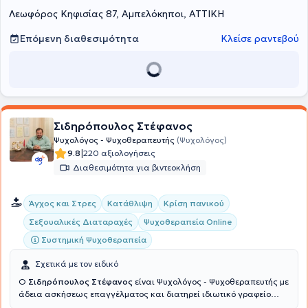
Λεωφόρος Κηφισίας 87, Αμπελόκηποι, ΑΤΤΙΚΗ
Επόμενη διαθεσιμότητα
Κλείσε ραντεβού
Σιδηρόπουλος Στέφανος
Ψυχολόγος - Ψυχοθεραπευτής
(Ψυχολόγος)
|
9.8
220 αξιολογήσεις
Διαθεσιμότητα για βιντεοκλήση
Άγχος και Στρες
Κατάθλιψη
Κρίση πανικού
Σεξουαλικές Διαταραχές
Ψυχοθεραπεία Online
Συστημική Ψυχοθεραπεία
Σχετικά με τον ειδικό
Ο
Σιδηρόπουλος Στέφανος
είναι Ψυχολόγος - Ψυχοθεραπευτής με
άδεια ασκήσεως επαγγέλματος και διατηρεί ιδιωτικό γραφείο
στην Καλλιθέα, στην πόλη όπου γεννήθηκε και μεγάλωσε. Διαθέτει