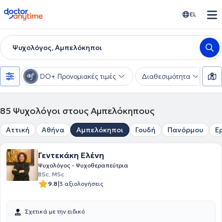
doctoranytime
EL
Ψυχολόγος, Αμπελόκηποι
DO+ Προνομιακές τιμές
Διαθεσιμότητα
Ε
85
Ψυχολόγοι στους Αμπελόκηπους
Αττική
Αθήνα
Αμπελόκηποι
Γουδή
Πανόρμου
Ε
Γεντεκάκη Ελένη
Ψυχολόγος - Ψυχοθεραπεύτρια
BSc, MSc
|
9.8
3 αξιολογήσεις
Σχετικά με την ειδικό