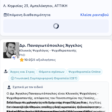
Λ. Κηφισίας 23, Αμπελόκηποι, ΑΤΤΙΚΗ
Επόμενη διαθεσιμότητα
Κλείσε ραντεβού
Δρ. Παναγιωτόπουλος Άγγελος
Κλινικός Ψυχολόγος - Ψυχοθεραπευτής
PhD
|
10.0
25 αξιολογήσεις
Άγχος και Στρες
Θέματα σχέσεων
Ψυχοθεραπεία Online
Γνωσιακή Συμπεριφορική Θεραπεία (CBT)
Σχετικά με τον ειδικό
Ο
Δρ. Άγγελος Παναγιωτόπουλος
είναι
Κλινικός Ψυχολόγος -
Ψυχοθεραπευτής
, απόφοιτος του Πανεπιστημίου της Γενεύης,
διδάκτωρ και ερευνητής του Τμήματος Ψυχολογίας του
Σπούδασε Ψυχολογία στο Πανεπιστήμιο του Πλίμουθ της Αγγλίας
Πανεπιστημίου Αθηνών, επόπτης διπλωματικών εργασιών στην
απ' όπου έλαβε έπαινο ακαδημαϊκής αριστείας. Ειδικεύτηκε στην
Εταιρεία Γνωσιακών Συμπεριφορικών Σπουδών και πιστοποιημένος
Κλινική Ψυχολογία στο Πανεπιστήμιο της Γενεύης της Ελβετίας ως
Ακολούθησε 4ετή ειδίκευση στη Γνωσιακή Συμπεριφορική