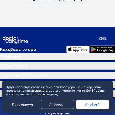
EL
Κατέβασε το app
Περιοχές
Ειδικότητες
Παθήσεις/Υπηρεσίες
Αναζητήσεις
Χρησιμοποιούμε cookies για να σου προσφέρουμε μια κορυφαία
προσωποποιημένη εμπειρία doctoranytime και να σε βοηθήσουμε
doctoranytime
να βρεις εύκολα αυτό που ψάχνεις.
Προσαρμογή
Απόρριψη
Aποδοχή
Διαμορφώνουμε το μέλλον της υγείας
παγκοσμίως