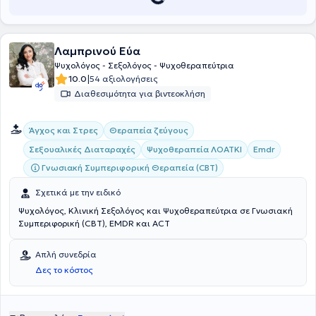
Λαμπρινού Εύα
Ψυχολόγος - Σεξολόγος - Ψυχοθεραπεύτρια
|
10.0
54 αξιολογήσεις
Διαθεσιμότητα για βιντεοκλήση
Άγχος και Στρες
Θεραπεία ζεύγους
Σεξουαλικές Διαταραχές
Ψυχοθεραπεία ΛΟΑΤΚΙ
Emdr
Γνωσιακή Συμπεριφορική Θεραπεία (CBT)
Σχετικά με την ειδικό
Ψυχολόγος, Κλινική Σεξολόγος και Ψυχοθεραπεύτρια σε Γνωσιακή
Συμπεριφορική (CBT), EMDR και ACT
Απλή συνεδρία
Δες το κόστος