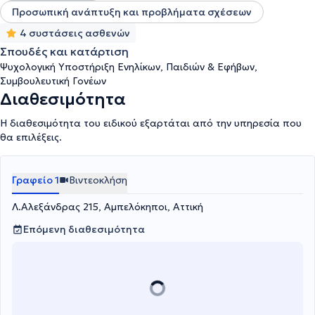
Γεννηματάς» - Ψυχιατρικό Τμήμα, καθώς και το Κατάστημα
Προσωπική ανάπτυξη και προβλήματα σχέσεων
Κράτησης Κορυδαλλού. Επιπλέον, τα τελευταία χρόνια
απασχολείται ως Ψυχολόγος σε Σχολικές Μoνάδες
4 συστάσεις ασθενών
Πρωτοβάθμιας & Δευτεροβάθμιας Εκπαίδευσης και συνεργάζεται
Σπουδές και κατάρτιση
με Ιδιωτικά Κέντρα. Διατηρεί ιδιωτικό γραφείο, όπου παρέχει
Ψυχολογική Υποστήριξη Ενηλίκων, Παιδιών & Εφήβων,
ψυχοκοινωνική υποστήριξη, ενημέρωση και συμβουλευτική
Συμβουλευτική Γονέων
καθοδήγηση σε Παιδιά/Εφήβους, Ενήλικες, Ζεύγη και Γονείς.
Διαθεσιμότητα
Η διαθεσιμότητα του ειδικού εξαρτάται από την υπηρεσία που
θα επιλέξεις.
Γραφείο 1
Βιντεοκλήση
Λ.Αλεξάνδρας 215, Αμπελόκηποι, Αττική
Επόμενη διαθεσιμότητα