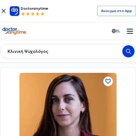
Doctoranytime
Άνοιγμα στο App
doctoranytime
EL
Κλινική Ψυχολόγος