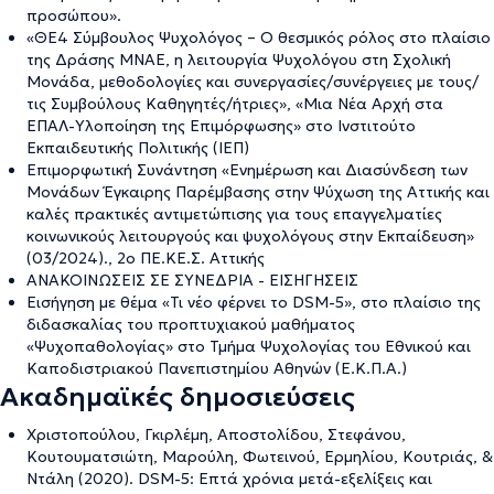
προσώπου».
«ΘΕ4 Σύμβουλος Ψυχολόγος – Ο θεσμικός ρόλος στο πλαίσιο
της Δράσης ΜΝΑΕ, η λειτουργία Ψυχολόγου στη Σχολική
Μονάδα, μεθοδολογίες και συνεργασίες/συνέργειες με τους/
τις Συμβούλους Καθηγητές/ήτριες», «Μια Νέα Αρχή στα
ΕΠΑΛ-Υλοποίηση της Επιμόρφωσης» στο Ινστιτούτο
Εκπαιδευτικής Πολιτικής (ΙΕΠ)
Επιμορφωτική Συνάντηση «Ενημέρωση και Διασύνδεση των
Μονάδων Έγκαιρης Παρέμβασης στην Ψύχωση της Αττικής και
καλές πρακτικές αντιμετώπισης για τους επαγγελματίες
κοινωνικούς λειτουργούς και ψυχολόγους στην Εκπαίδευση»
(03/2024)., 2ο ΠΕ.ΚΕ.Σ. Αττικής
ΑΝΑΚΟΙΝΩΣΕΙΣ ΣΕ ΣΥΝΕΔΡΙΑ - ΕΙΣΗΓΗΣΕΙΣ
Εισήγηση με θέμα «Τι νέο φέρνει το DSM-5», στο πλαίσιο της
διδασκαλίας του προπτυχιακού μαθήματος
«Ψυχοπαθολογίας» στο Τμήμα Ψυχολογίας του Εθνικού και
Καποδιστριακού Πανεπιστημίου Αθηνών (Ε.Κ.Π.Α.)
Ακαδημαϊκές δημοσιεύσεις
Χριστοπούλου, Γκιρλέμη, Αποστολίδου, Στεφάνου,
Κουτουματσιώτη, Μαρούλη, Φωτεινού, Ερμηλίου, Κουτριάς, &
Ντάλη (2020). DSM-5: Επτά χρόνια μετά-εξελίξεις και