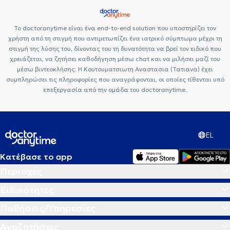
Το doctoranytime είναι ένα end-to-end solution που υποστηρίζει τον
χρήστη από τη στιγμή που αντιμετωπίζει ένα ιατρικό σύμπτωμα μέχρι τη
στιγμή της λύσης του, δίνοντας του τη δυνατότητα να βρεί τον ειδικό που
χρειάζεται, να ζητήσει καθοδήγηση μέσω chat και να μιλήσει μαζί του
μέσω βιντεοκλήσης. Η Κουτουματσιωτη Αναστασια (Τατιανα) έχει
συμπληρώσει τις πληροφορίες που αναγράφονται, οι οποίες τίθενται υπό
επεξεργασία από την ομάδα του doctoranytime.
EL
Κατέβασε το app
Περιοχές
Ειδικότητες
Παθήσεις/Υπηρεσίες
Αναζητήσεις