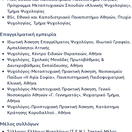
Πρόγραμμα Μεταπτυχιακών Σπουδών «Κλινικής Ψυχολογίας»,
Τμήμα Ψυχολογίας
BSc, Εθνικό και Καποδιστριακό Πανεπιστήμιο Αθηνών, Πτυχίο
Ψυχολογίας, Τμήμα Ψυχολογίας
Επαγγελματική εμπειρία
Ιδιωτική Άσκηση Επαγγέλματος Ψυχολόγου, Ιδιωτικό Γραφείο,
Αμπελόκηποι Αττικής
Ψυχολόγος, Κέντρο Ειδικών Θεραπειών, Αθήνα
Ψυχολόγος, Σχολικές Μονάδες Πρωτοβάθμιας &
Δευτεροβάθμιας Εκπαίδευσης, Αθήνα
Ψυχολόγος-Μεταπτυχιακή Πρακτική Άσκηση, Νοσοκομείο
Παίδων «Η Αγία Σοφία», Πανεπιστημιακή Παιδοψυχιατρική
Κλινική, Αθήνα
Ψυχολόγος-Μεταπτυχιακή Πρακτική Άσκηση, Γενικό
Νοσοκομείο Αθηνών «Γ. Γεννηματάς», Ψυχιατρικό Τμήμα,
Αθήνα
Ψυχολόγος-Προπτυχιακή Πρακτική Άσκηση, Κατάστημα
Κράτησης Κορυδαλλού , Αθήνα
Μέλος συλλόγων
Σύλλογος Ελλήνων Ψυχολόγων (Σ.Ε.Ψ.), Τακτικό Μέλος