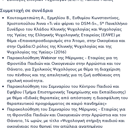
Συμμετοχή σε συνέδρια
Κουτουματσιώτη Α., Ερμηλίου Β., Ευθυμίου Κωνσταντίνος,
Χριστοπούλου Άννα «Τι νέο φέρνει το DSM-5»., 5° Πανελλήνιο
Συνέδριο του Κλάδου Κλινικής Ψυχολογίας και Ψυχολογίας
της Υγείας της Ελληνικής Ψυχολογικής Εταιρείας (ΕΛΨΕ) με
θέμα «Επαναπροσδιορισμός στο Άτομο, στην Οικογένεια και
στην Ομάδα:Ο ρόλος της Κλινικής Ψυχολογίας και της
Ψυχολογίας της Υγείας» (2016)
Παρακολούθηση Webinar της Μέριμνας - Εταιρίας για τη
Φροντίδα Παιδιών και Οικογενειών στην Αρρώστια και τον
Θάνατο, για Σχολικούς Ψυχολόγους με θέμα τη διαχείριση
του πένθους και της απειλητικής για τη ζωή ασθένειας στη
σχολική κοινότητα.
Παρακολούθηση του Σεμιναρίου του Κέντρου Παιδιού και
Εφήβου (Τμήμα Επιστημονικής Τεκμηρίωσης και Εκπαίδευσης)
με θέμα «Ειδικές θεραπείες από απόσταση: η διασφάλιση του
θεραπευτικού προγράμματος σε καιρό πανδημίας»
Παρακολούθηση του Σεμιναρίου της Μέριμνας - Εταιρίας για
τη Φροντίδα Παιδιών και Οικογενειών στην Αρρώστια και τον
Θάνατο, 14 ωρών, με τίτλο «Ψυχολογική στήριξη παιδιού και
οικογένειας που θρηνεί την απώλεια αγαπημένου