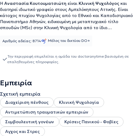
Η
Αναστασία Κουτουματσιώτη
είναι
Κλινική Ψυχολόγος
και
διατηρεί ιδιωτικό γραφείο στους Αμπελόκηπους Αττικής. Είναι
κάτοχος πτυχίου Ψυχολογίας από το Εθνικό και Καποδιστριακό
Πανεπιστήμιο Αθηνών, ειδικευμένη με μεταπτυχιακό τίτλο
σπουδών (MSc) στην Κλινική Ψυχολογία από το ίδιο
Πανεπιστήμιο. Είναι Κάτοχος Άδειας Ασκήσεως Επαγγέλματος
Ψυχολόγου (Αρ. Πρωτ. 8714) και αποτελεί Τακτικό Μέλος του
Μέλος του δικτύου DO+
Αριθμός αδείας: 8714
«Συλλόγου Ελλήνων Ψυχολόγων». Έχει εκπαιδευτεί και
εκπαιδεύεται σε προγράμματα που αφορούν το πεδίο της
Την περιγραφή επιμελείται η ομάδα του doctoranytime βασισμένη σε
ψυχανάλυσης και της ψυχαναλυτικής ψυχοθεραπείας σε παιδιά/
επαληθευμένες πληροφορίες.
εφήβους και ενήλικες. Παράλληλα, έχει εκπαιδευτεί στη
χορήγηση, βαθμολόγηση και ερμηνεία ψυχομετρικών και
προβολικών δοκιμασιών. Επιπλέον, αντιλαμβανόμενη την ανάγκη
Εμπειρία
για συνεχή επιμόρφωση και ενημέρωση γύρω από τα νέα
δεδομένα της επιστήμης της, έχει ολοκληρώσει πρόγραμμα
Σχετική εμπειρία
εξειδίκευσης στη Διαταραχή Αυτιστικού Φάσματος, ενώ
επιπρόσθετα παρακολουθεί πλήθος σεμιναρίων, συνεδριών και
Διαχείριση πένθους
Κλινική Ψυχολογία
ημερίδων σχετικά με την ψυχική υγεία. Διαθέτει κλινική εμπειρία
Αντιμετώπιση τραυματικών εμπειριών
στην ψυχοπαθολογία παιδιών, εφήβων και ενηλίκων μέσω
συνεργασίας και πρακτικής άσκησης με δημόσιους φορείς, όπως
Συμβουλευτική γονέων
Κρίσεις Πανικού - Φοβίες
το Νοσοκομείο Παίδων «Η Αγία Σοφία» - Πανεπιστημιακή
Παιδοψυχιατρική Κλινική, το Γενικό Νοσοκομείο Αθηνών «Γ.
Αγχος και Στρες