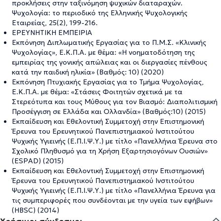
προκλήσεις στην ταξινόμηση ψυχικών διαταραχών.
Ψυχολογία: το περιοδικό της Ελληνικής Ψυχολογικής
Εταιρείας, 25(2), 199-216.
ΕΡΕΥΝΗΤΙΚΗ ΕΜΠΕΙΡΙΑ
Εκπόνηση Διπλωματικής Εργασίας για το Π.Μ.Σ. «Κλινικής
Ψυχολογίας», Ε.Κ.Π.Α. με θέμα: «Η νοηματοδότηση της
εμπειρίας της γονικής απώλειας και οι διεργασίες πένθους
κατά την παιδική ηλικία» (Βαθμός: 10) (2020)
Εκπόνηση Πτυχιακής Εργασίας για το Τμήμα Ψυχολογίας,
Ε.Κ.Π.Α. με θέμα: «Στάσεις Φοιτητών σχετικά με τα
Στερεότυπα και τους Μύθους για τον Βιασμό: Διαπολιτισμική
Προσέγγιση σε Ελλάδα και Ολλανδία» (Βαθμός:10) (2015)
Εκπαίδευση και Εθελοντική Συμμετοχή στην Επιστημονική
Έρευνα του Ερευνητικού Πανεπιστημιακού Ινστιτούτου
Ψυχικής Υγιεινής (Ε.Π.Ι.Ψ.Υ.) με τίτλο «Πανελλήνια Έρευνα στο
Σχολικό Πληθυσμό για τη Χρήση Εξαρτησιογόνων Ουσιών»
(ESPAD) (2015)
Εκπαίδευση και Εθελοντική Συμμετοχή στην Επιστημονική
Έρευνα του Ερευνητικού Πανεπιστημιακού Ινστιτούτου
Ψυχικής Υγιεινής (Ε.Π.Ι.Ψ.Υ.) με τίτλο «Πανελλήνια Έρευνα για
τις συμπεριφορές που συνδέονται με την υγεία των εφήβων»
(HBSC) (2014)