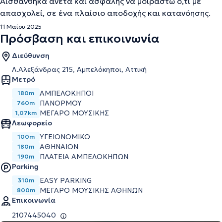
Αισθάνθηκα άνετα και ασφαλής να μοιραστώ ό,τι με
απασχολεί, σε ένα πλαίσιο αποδοχής και κατανόησης.
11 Μαΐου 2025
Πρόσβαση και επικοινωνία
Διεύθυνση
Λ.Αλεξάνδρας 215, Αμπελόκηποι, Αττική
Μετρό
ΑΜΠΕΛΌΚΗΠΟΙ
180m
ΠΑΝΌΡΜΟΥ
760m
ΜΈΓΑΡΟ ΜΟΥΣΙΚΉΣ
1,07km
Λεωφορείο
ΥΓΕΙΟΝΟΜΙΚΟ
100m
ΑΘΗΝΑΙΟΝ
180m
ΠΛΑΤΕΙΑ ΑΜΠΕΛΟΚΗΠΩΝ
190m
Parking
EASY PARKING
310m
ΜΕΓΆΡΟ ΜΟΥΣΙΚΉΣ ΑΘΗΝΏΝ
800m
Επικοινωνία
2107445040