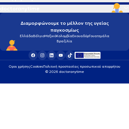
doctoranytime
Διαμορφώνουμε το μέλλον της υγείας
παγκοσμίως
Ελλάδα
Βέλγιο
Μεξικό
Κολομβία
Εκουαδόρ
Γουατεμάλα
Βραζιλία
Οροι χρήσης
Cookies
Πολιτική προστασίας προσωπικού απορρήτου
© 2026 doctoranytime