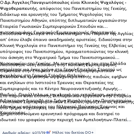
Ο
Δρ. Άγγελος Παναγιωτόπουλος
είναι
Κλινικός Ψυχολόγος -
Ψυχοθεραπευτής
, απόφοιτος του Πανεπιστημίου της Γενεύης,
διδάκτωρ και ερευνητής του Τμήματος Ψυχολογίας του
Πανεπιστημίου Αθηνών, επόπτης διπλωματικών εργασιών στην
Εταιρεία Γνωσιακών Συμπεριφορικών Σπουδών και
πιστοποιημένος Γνωσιακός Συμπεριφορικός Θεραπευτής.
Σπούδασε Ψυχολογία στο Πανεπιστήμιο του Πλίμουθ της Αγγλίας
απ' όπου έλαβε έπαινο ακαδημαϊκής αριστείας. Ειδικεύτηκε στην
Κλινική Ψυχολογία στο Πανεπιστήμιο της Γενεύης της Ελβετίας ως
υπότροφος του Πανεπιστημίου, πραγματοποιώντας την κλινική
του άσκηση στο Ψυχιατρικό Τμήμα του Πανεπιστημιακού
Νοσοκομείου της Γενεύης. Με την επιστροφή του στην Ελλάδα
Ακολούθησε 4ετή ειδίκευση στη Γνωσιακή Συμπεριφορική
υπηρέτησε για έναν χρόνο στο Γενικό Επιτελείο Στρατού ως
Θεραπεία στην Εταιρεία Γνωσιακών Συμπεριφοριστικών
ψυχολόγος στη Γραμμή Στήριξης Οπλιτών.
Σπουδών και εργάστηκε ως ψυχοθεραπευτής παιδιών, εφήβων
και ενηλίκων στο Ινστιτούτο Έρευνας και Θεραπείας της
Συμπεριφοράς και το Κέντρο Νευροαναπτυξιακής Αγωγής
Παιδιού. Παράλληλα με την κλινική του εκπαίδευση, εκπόνησε
Στο παρόν είναι επόπτης διπλωματικών εργασιών στην Εταιρεία
διδακτορική διατριβή στο Τμήμα Ψυχολογίας του Πανεπιστημίου
Γνωσιακών Συμπεριφοριστικών Σπουδών, εργάζεται ως ερευνητής
Αθηνών ως υπότροφος του Ελληνικού Ιδρύματος Έρευνας και
στο Τμήμα Ψυχολογίας του Πανεπιστημίου Αθηνών σε
Καινοτομίας.
χρηματοδοτούμενο ερευνητικό πρόγραμμα και διατηρεί το
ιδιωτικό του γραφείου στην περιοχή των Αμπελοκήπων-Πλατείας
Μαβίλης.
Μέλος του δικτύου DO+
Αριθμός αδείας: 4011/19