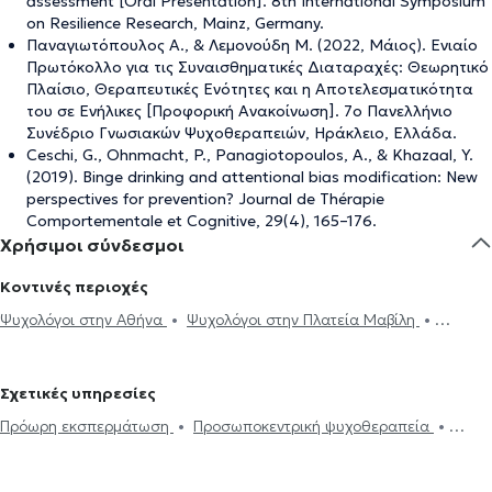
assessment [Oral Presentation]. 8th International Symposium
on Resilience Research, Mainz, Germany.
Παναγιωτόπουλος Α., & Λεμονούδη Μ. (2022, Μάιος). Ενιαίο
Πρωτόκολλο για τις Συναισθηματικές Διαταραχές: Θεωρητικό
Πλαίσιο, Θεραπευτικές Ενότητες και η Αποτελεσματικότητα
του σε Ενήλικες [Προφορική Ανακοίνωση]. 7ο Πανελλήνιο
Συνέδριο Γνωσιακών Ψυχοθεραπειών, Ηράκλειο, Ελλάδα.
Ceschi, G., Ohnmacht, P., Panagiotopoulos, A., & Khazaal, Y.
(2019). Binge drinking and attentional bias modification: New
perspectives for prevention? Journal de Thérapie
Comportementale et Cognitive, 29(4), 165–176.
Χρήσιμοι σύνδεσμοι
Κοντινές περιοχές
Ψυχολόγοι στην Αθήνα
Ψυχολόγοι στην Πλατεία Μαβίλη
Ψυχολόγοι στα Ιλίσια
Ψυχολόγοι στην Πανόρμου
Ψυχολόγοι
στου Γκύζη
Ψυχολόγοι στου Ζωγράφου
Ψυχολόγοι στα Εξάρχεια
Σχετικές υπηρεσίες
Ψυχολόγοι στου Γουδή
Ψυχολόγοι στην Κω
Ψυχολόγοι στο
Πρόωρη εκσπερμάτωση
Προσωποκεντρική ψυχοθεραπεία
Κολωνάκι
Ψυχολόγοι στον Ευαγγελισμό
Ψυχολόγοι στη Νέα
Συνθετική ψυχοθεραπεία
Τριχοτιλλομανία
Ψυχοδυναμική
φιλοθέη
Ψυχολόγοι στο Παγκράτι
Ψυχολόγοι στο Ψυχικό
ψυχοθεραπεία
Συμβουλευτική εφήβων
Συμβουλευτική γονέων
Ψυχολόγοι στο Πολύγωνο
Ψυχολόγοι στο Πεδίον του Άρεως