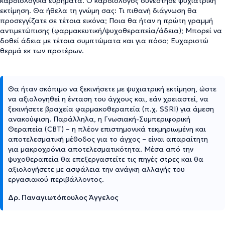
καρδιολογικά ευρήματα. Ο καρδιολόγος συνέστησε ψυχιατρική
εκτίμηση. Θα ήθελα τη γνώμη σας: Τι πιθανή διάγνωση θα
προσεγγίζατε σε τέτοια εικόνα; Ποια θα ήταν η πρώτη γραμμή
αντιμετώπισης (φαρμακευτική/ψυχοθεραπεία/άδεια); Μπορεί να
δοθεί άδεια με τέτοια συμπτώματα και για πόσο; Ευχαριστώ
θερμά εκ των προτέρων.
Θα ήταν σκόπιμο να ξεκινήσετε με ψυχιατρική εκτίμηση, ώστε
να αξιολογηθεί η ένταση του άγχους και, εάν χρειαστεί, να
ξεκινήσετε βραχεία φαρμακοθεραπεία (π.χ. SSRI) για άμεση
ανακούφιση. Παράλληλα, η Γνωσιακή-Συμπεριφορική
Θεραπεία (CBT) – η πλέον επιστημονικά τεκμηριωμένη και
αποτελεσματική μέθοδος για το άγχος – είναι απαραίτητη
για μακροχρόνια αποτελεσματικότητα. Μέσα από την
ψυχοθεραπεία θα επεξεργαστείτε τις πηγές στρες και θα
αξιολογήσετε με ασφάλεια την ανάγκη αλλαγής του
εργασιακού περιβάλλοντος.
Δρ. Παναγιωτόπουλος Άγγελος