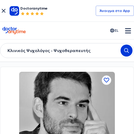
Doctoranytime
Άνοιγμα στο App
doctoranytime
EL
Κλινικός Ψυχολόγος - Ψυχοθεραπευτής