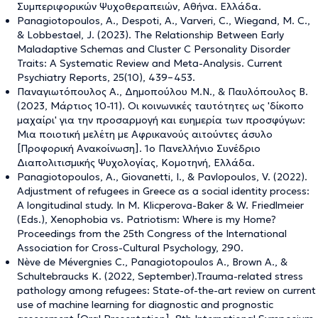
Συμπεριφορικών Ψυχοθεραπειών, Αθήνα. Ελλάδα.
Panagiotopoulos, A., Despoti, A., Varveri, C., Wiegand, M. C.,
& Lobbestael, J. (2023). The Relationship Between Early
Maladaptive Schemas and Cluster C Personality Disorder
Traits: A Systematic Review and Meta-Analysis. Current
Psychiatry Reports, 25(10), 439–453.
Παναγιωτόπουλος Α., Δημοπούλου Μ.Ν., & Παυλόπουλος B.
(2023, Μάρτιος 10-11). Οι κοινωνικές ταυτότητες ως 'δίκοπο
μαχαίρι' για την προσαρμογή και ευημερία των προσφύγων:
Μια ποιοτική μελέτη με Αφρικανούς αιτούντες άσυλο
[Προφορική Ανακοίνωση]. 1ο Πανελλήνιο Συνέδριο
Διαπολιτισμικής Ψυχολογίας, Κομοτηνή, Ελλάδα.
Panagiotopoulos, A., Giovanetti, I., & Pavlopoulos, V. (2022).
Adjustment of refugees in Greece as a social identity process:
A longitudinal study. In M. Klicperova-Baker & W. Friedlmeier
(Eds.), Xenophobia vs. Patriotism: Where is my Home?
Proceedings from the 25th Congress of the International
Association for Cross-Cultural Psychology, 290.
Nève de Mévergnies C., Panagiotopoulos A., Brown A., &
Schultebraucks K. (2022, September).Trauma-related stress
pathology among refugees: State-of-the-art review on current
use of machine learning for diagnostic and prognostic