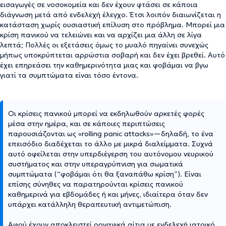
εισαγωγές σε νοσοκομεία και δεν έχουν φτάσει σε κάποια
διάγνωση μετά από ενδελεχή έλεγχο. Έτσι λοιπόν διαιωνίζεται η
κατάσταση χωρίς ουσιαστική επίλυση στο πρόβλημα. Μπορεί μια
κρίση πανικού να τελειώνει και να αρχίζει μια άλλη σε λίγα
λεπτά; Πολλές οι εξετάσεις όμως το μυαλό πηγαίνει συνεχώς
μήπως υποκρύπτεται αρρώστια σοβαρή και δεν έχει βρεθεί. Αυτό
έχει επηρεάσει την καθημερινότητα μιας και φοβάμαι να βγω
γιατί τα συμπτώματα είναι τόσο έντονα.
Οι κρίσεις πανικού μπορεί να εκδηλωθούν αρκετές φορές
μέσα στην ημέρα, και σε κάποιες περιπτώσεις
παρουσιάζονται ως «rolling panic attacks»—δηλαδή, το ένα
επεισόδιο διαδέχεται το άλλο με μικρά διαλείμματα. Συχνά
αυτό οφείλεται στην υπερδιέγερση του αυτόνομου νευρικού
συστήματος και στην υπεραγρύπνιση για σωματικά
συμπτώματα (“φοβάμαι ότι θα ξαναπάθω κρίση”). Είναι
επίσης σύνηθες να παρατηρούνται κρίσεις πανικού
καθημερινά για εβδομάδες ή και μήνες, ιδιαίτερα όταν δεν
υπάρχει κατάλληλη θεραπευτική αντιμετώπιση.
Αφού έχουν αποκλειστεί οργανικά αίτια με ενδελεχή ιατρικό