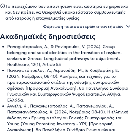
Το περιεχόμενο των απαντήσεων είναι αυστηρά ενημερωτικό
και δεν πρέπει να θεωρηθεί υποκατάστατο συμβουλευτικής
από ιατρούς ή επαγγελματίες υγείας
Φόρτωση περισσότερων απαντήσεων
Ακαδημαϊκές δημοσιεύσεις
Panagiotopoulos, A., & Pavlopoulos, V. (2024). Group
belonging and social identities in the transition of asylum-
seekers in Greece: Longitudinal pathways to adjustment.
Healthcare, 12(1), Article 55
Παναγιωτόπουλος, Α., Λεμονούδη, Μ., & Κουβαράκη, Ε.
(2024, Νοέμβριος 08-10). Ασκήσεις και τεχνικές για το
προπαρασκευαστικό στάδιο της σύναψης συντροφικών
σχέσεων [Προφορική Ανακοίνωση]. 8ο Πανελλήνιο Συνέδριο
Γνωσιακών και Συμπεριφορικών Ψυχοθεραπειών, Αθήνα,
Ελλάδα.
Αγγελή, Κ., Παναγιωτόπουλος, Α., Παπαγεωργίου, Α.,
Παπαγιαννόπουλος, Χ. (2024, Νοέμβριος 08-10). Η ελληνική
έκδοση του Ερωτηματολογίου Γονικής Συμπεριφοράς του
Young (Young Parenting Inventory - YPI) [Προφορική
Ανακοίνωση]. 8ο Πανελλήνιο Συνέδριο Γνωσιακών και